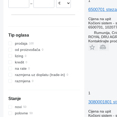
1
–
Italija
6500701 stezal
Cijena na upit
Kočioni sistem - 
6500701, 102077
Rumunija, Cris
Tip oglasa
ROYAL DRU AGR
Kontaktirajte pro
prodaja
od proizvođača
lizing
kredit
na rate
razmjena uz doplatu (trade-in)
razmjena
1
Stanje
3080001801 ste
novi
Cijena na upit
polovne
Kočioni sistem - 