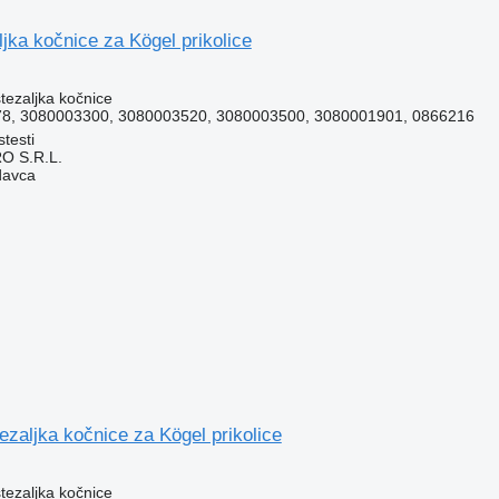
jka kočnice za Kögel prikolice
stezaljka kočnice
8, 3080003300, 3080003520, 3080003500, 3080001901, 0866216
testi
O S.R.L.
davca
zaljka kočnice za Kögel prikolice
stezaljka kočnice