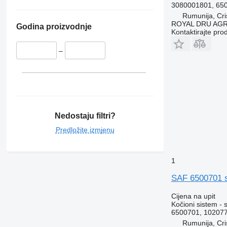
3080001801, 650
Rumunija, Cris
ROYAL DRU AGR
Godina proizvodnje
Kontaktirajte pro
–
Nedostaju filtri?
Predložite izmjenu
1
SAF 6500701 st
Cijena na upit
Kočioni sistem - 
6500701, 102077
Rumunija, Cris