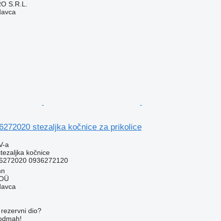
O S.R.L.
davca
72020 stezaljka kočnice za prikolice
V-a
stezaljka kočnice
6272020 0936272120
nn
 OÜ
davca
rezervni dio?
 odmah!