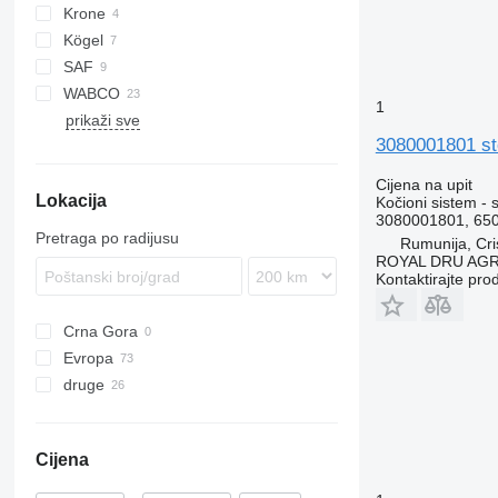
Krone
Kögel
SAF
Actros
WABCO
1
prikaži sve
3080001801 ste
Cijena na upit
Lokacija
Kočioni sistem - 
3080001801, 65
Pretraga po radijusu
Rumunija, Cris
ROYAL DRU AGR
Kontaktirajte pro
Crna Gora
Evropa
druge
Rumunija
Estonija
Ukrajina
Poljska
Cijena
Mađarska
Nizozemska