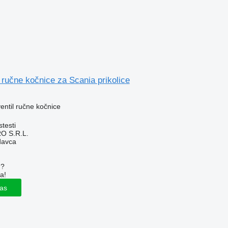
 ručne kočnice za Scania prikolice
ventil ručne kočnice
testi
O S.R.L.
davca
u?
a!
las