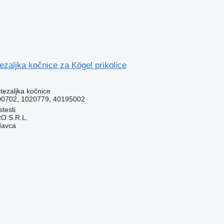
zaljka kočnice za Kögel prikolice
stezaljka kočnice
00702, 1020779, 40195002
testi
O S.R.L.
davca