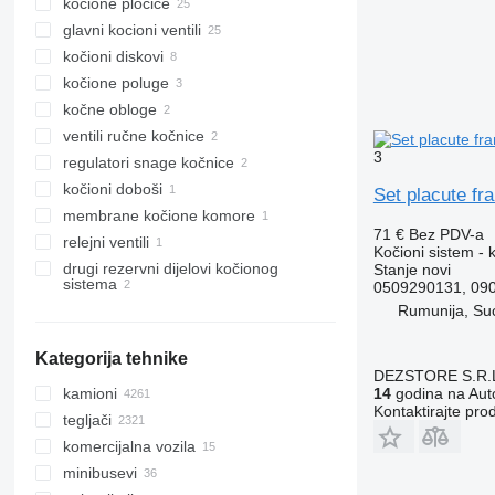
kočione pločice
glavni kocioni ventili
kočioni diskovi
kočione poluge
kočne obloge
ventili ručne kočnice
3
regulatori snage kočnice
kočioni doboši
Set placute fr
membrane kočione komore
71 €
Bez PDV-a
relejni ventili
Kočioni sistem - 
drugi rezervni dijelovi kočionog
Stanje
novi
sistema
0509290131, 090
Rumunija, Su
Kategorija tehnike
DEZSTORE S.R.
kamioni
14
godina na Auto
Kontaktirajte pro
tegljači
komercijalna vozila
minibusevi