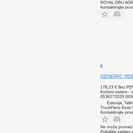
ROYAL DRU AGR
Kontaktirajte pro
5
GENERIC 05362
178,23 €
Bez PD
Kočioni sistem - 
0536272020 093
Estonija, Talli
TruckParts Eesti
Kontaktirajte pro
Ne može pronaći 
Pošaljite zahtjev