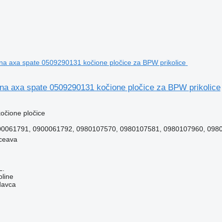
ana axa spate 0509290131 kočione pločice za BPW prikolice
kočione pločice
0061791, 0900061792, 0980107570, 0980107581, 0980107960, 0980
ceava
L.
line
davca