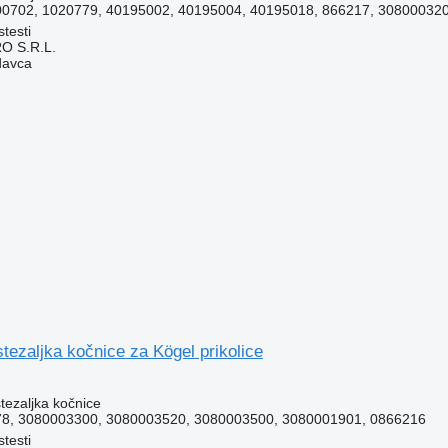
0702, 1020779, 40195002, 40195004, 40195018, 866217, 30800032
testi
O S.R.L.
davca
ezaljka kočnice za Kögel prikolice
stezaljka kočnice
8, 3080003300, 3080003520, 3080003500, 3080001901, 0866216
testi