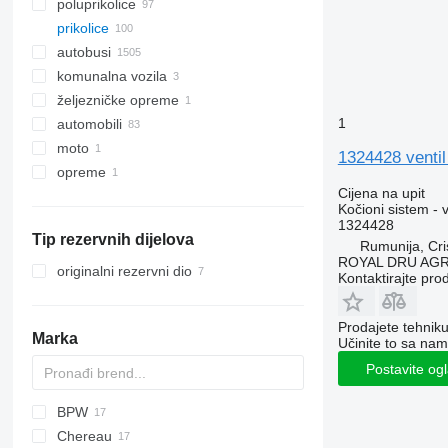
poluprikolice
prikolice
autobusi
komunalna vozila
željezničke opreme
mašine za čišćenje puteva
1
automobili
komunalne mašine
vozila za čišćenje ulica
moto
kamioni za smeće
1324428 ventil
opreme
ostale komunalne mašine
Cijena na upit
оpremе za teretna vozila
Kočioni sistem - 
autodizalice s kranom
1324428
Tip rezervnih dijelova
Rumunija, Cris
ROYAL DRU AGR
originalni rezervni dio
Kontaktirajte pro
Prodajete tehnik
Marka
Učinite to sa nam
Postavite og
BPW
Chereau