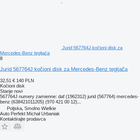
Jurid 567764J kočioni disk za
Mercedes-Benz tegljača
8
Jurid 567764J kočioni disk za Mercedes-Benz tegljača
32,51 €
140 PLN
Kočioni disk
Stanje
novi
567764J numery zamienne: daf (1962312) jurid (567764) mercedes-
benz (638421011205) (970 421 00 12)...
Poljska, Smolno Wielkie
Auto Perfekt Michał Urbaniak
Kontaktirajte prodavca