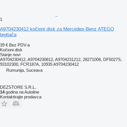
1
A9704230412 kočioni disk za Mercedes-Benz ATEGO
tegljača
39 €
Bez PDV-a
Kočioni disk
Stanje
novi
A9704230412, A9704230612, A9704231212, 28271006, DF5027S,
93102300, FCR187A, 10935 A9704230412
Rumunija, Suceava
DEZSTORE S.R.L.
14
godina na Autoline
Kontaktirajte prodavca