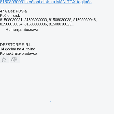
81508030031 kočioni disk za MAN TGX tegljača
47 €
Bez PDV-a
Kočioni disk
81508030031, 81508030033, 81508030038, 81508030046,
81508030034, 81508030036, 81508030023...
Rumunija, Suceava
DEZSTORE S.R.L.
14
godina na Autoline
Kontaktirajte prodavca