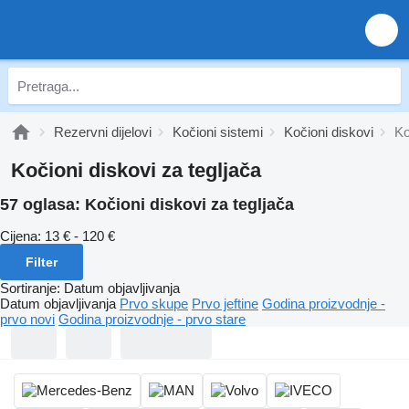
Rezervni dijelovi
Kočioni sistemi
Kočioni diskovi
Ko
Kočioni diskovi za tegljača
57 oglasa:
Kočioni diskovi za tegljača
Cijena:
13 € - 120 €
Filter
Sortiranje
:
Datum objavljivanja
Datum objavljivanja
Prvo skupe
Prvo jeftine
Godina proizvodnje -
prvo novi
Godina proizvodnje - prvo stare