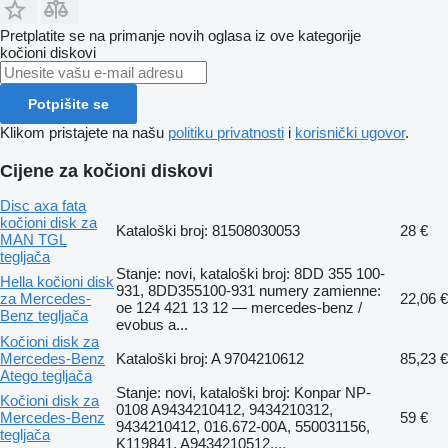
Pretplatite se na primanje novih oglasa iz ove kategorije
kočioni diskovi
Potpišite se
Klikom pristajete na našu
politiku privatnosti
i
korisnički ugovor
.
Cijene za kočioni diskovi
Disc axa fata
kočioni disk za
Kataloški broj: 81508030053
28 €
MAN TGL
tegljača
Stanje: novi, kataloški broj: 8DD 355 100-
Hella kočioni disk
931, 8DD355100-931 numery zamienne:
za Mercedes-
22,06 €
oe 124 421 13 12 — mercedes-benz /
Benz tegljača
evobus a...
Kočioni disk za
Mercedes-Benz
Kataloški broj: A 9704210612
85,23 €
Atego tegljača
Stanje: novi, kataloški broj: Konpar NP-
Kočioni disk za
0108 A9434210412, 9434210312,
Mercedes-Benz
59 €
9434210412, 016.672-00A, 550031156,
tegljača
K119841, A9434210512,...