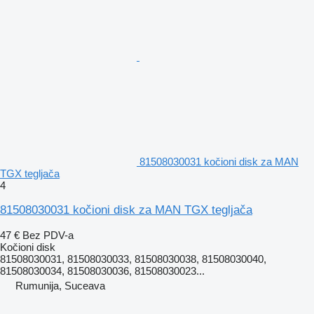
81508030031 kočioni disk za MAN
TGX tegljača
4
81508030031 kočioni disk za MAN TGX tegljača
47 €
Bez PDV-a
Kočioni disk
81508030031, 81508030033, 81508030038, 81508030040,
81508030034, 81508030036, 81508030023...
Rumunija, Suceava