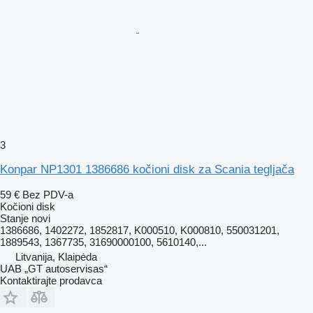
3
Konpar NP1301 1386686 kočioni disk za Scania tegljača
59 €
Bez PDV-a
Kočioni disk
Stanje
novi
1386686, 1402272, 1852817, K000510, K000810, 550031201,
1889543, 1367735, 31690000100, 5610140,...
Litvanija, Klaipėda
UAB „GT autoservisas“
Kontaktirajte prodavca