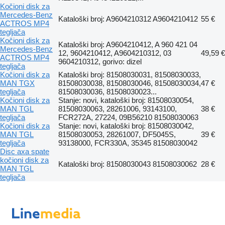
Kočioni disk za
Mercedes-Benz
Kataloški broj: A9604210312 A9604210412
55 €
ACTROS MP4
tegljača
Kočioni disk za
Kataloški broj: A9604210412, A 960 421 04
Mercedes-Benz
12, 9604210412, A9604210312, 03
49,59 €
ACTROS MP4
9604210312, gorivo: dizel
tegljača
Kočioni disk za
Kataloški broj: 81508030031, 81508030033,
MAN TGX
81508030038, 81508030046, 81508030034,
47 €
tegljača
81508030036, 81508030023...
Kočioni disk za
Stanje: novi, kataloški broj: 81508030054,
MAN TGL
81508030063, 28261006, 93143100,
38 €
tegljača
FCR272A, 27224, 09B56210 81508030063
Kočioni disk za
Stanje: novi, kataloški broj: 81508030042,
MAN TGL
81508030053, 28261007, DF5045S,
39 €
tegljača
93138000, FCR330A, 35345 81508030042
Disc axa spate
kočioni disk za
Kataloški broj: 81508030043 81508030062
28 €
MAN TGL
tegljača