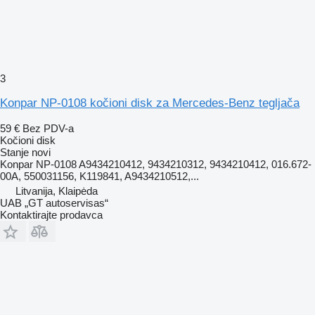
3
Konpar NP-0108 kočioni disk za Mercedes-Benz tegljača
59 €
Bez PDV-a
Kočioni disk
Stanje
novi
Konpar NP-0108 A9434210412, 9434210312, 9434210412, 016.672-
00A, 550031156, K119841, A9434210512,...
Litvanija, Klaipėda
UAB „GT autoservisas“
Kontaktirajte prodavca