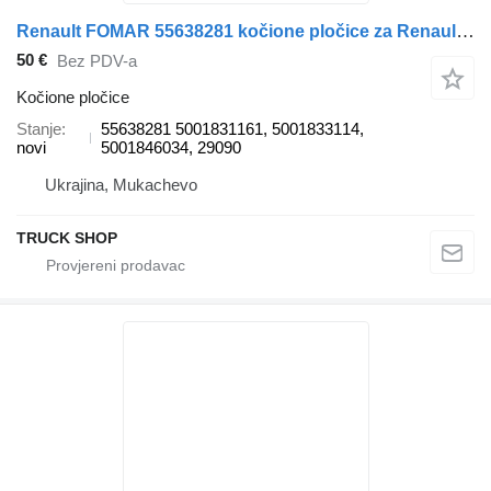
Renault FOMAR 55638281 kočione pločice za Renault RVI AE385/420/520 95-, VOLVO B10/12; kamiona
50 €
Bez PDV-a
Kočione pločice
Stanje
55638281 5001831161, 5001833114,
novi
5001846034, 29090
Ukrajina, Mukachevo
TRUCK SHOP