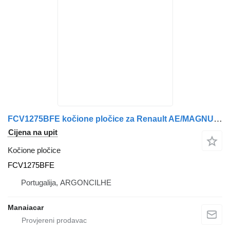
FCV1275BFE kočione pločice za Renault AE/MAGNUM/PREMIUM/MIDLUM/MAJOR/MIDDLE/KERAX kamiona
Cijena na upit
Kočione pločice
FCV1275BFE
Portugalija, ARGONCILHE
Manaiacar