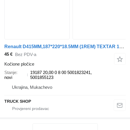
Renault D415MM,187*220*18.5MM (1REM) TEXTAR 19187 kočione pločice za Renault MAGNUM AE385/420/520 01.93- kamiona
45 €
Bez PDV-a
Kočione pločice
Stanje
19187 20,00 0 8 00 5001823241,
novi
5001855123
Ukrajina, Mukachevo
TRUCK SHOP