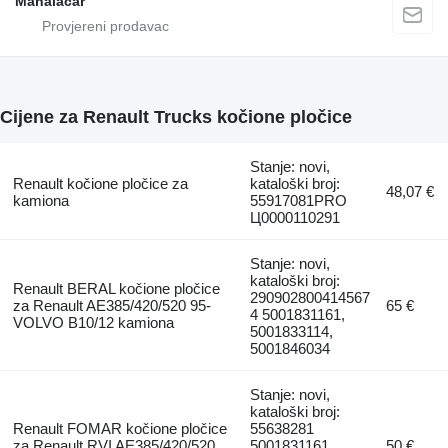
Manaiacar
Cijene za Renault Trucks kočione pločice
Stanje: novi,
Renault kočione pločice za
kataloški broj:
48,07 €
kamiona
55917081PRO
Ц0000110291
Stanje: novi,
kataloški broj:
Renault BERAL kočione pločice
290902800414567
za Renault AE385/420/520 95-
65 €
4 5001831161,
VOLVO B10/12 kamiona
5001833114,
5001846034
Stanje: novi,
kataloški broj:
Renault FOMAR kočione pločice
55638281
za Renault RVI AE385/420/520
5001831161,
50 €