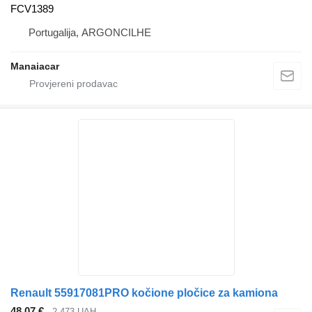
FCV1389
Portugalija, ARGONCILHE
Manaiacar
Renault 55917081PRO kočione pločice za kamiona
48,07 €
2.473 UAH