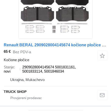
Renault BERAL 2909028004145674 kočione pločice za Renault AE385/420/520 95- VOLVO B10/12 kamiona
65 €
Bez PDV-a
Kočione pločice
Stanje
2909028004145674 5001831161,
novi
5001833114, 5001846034
Ukrajina, Mukachevo
TRUCK SHOP