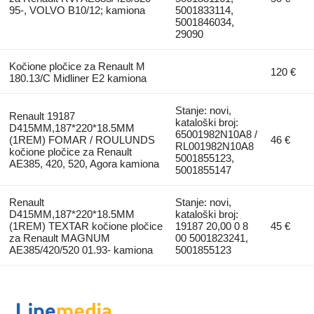
95-, VOLVO B10/12; kamiona
5001833114,
5001846034,
29090
Kočione pločice za Renault M
120 €
180.13/C Midliner E2 kamiona
Stanje: novi,
Renault 19187
kataloški broj:
D415MM,187*220*18.5MM
65001982N10A8 /
(1REM) FOMAR / ROULUNDS
46 €
RL001982N10A8
kočione pločice za Renault
5001855123,
AE385, 420, 520, Agora kamiona
5001855147
Renault
Stanje: novi,
D415MM,187*220*18.5MM
kataloški broj:
(1REM) TEXTAR kočione pločice
19187 20,00 0 8
45 €
za Renault MAGNUM
00 5001823241,
AE385/420/520 01.93- kamiona
5001855123