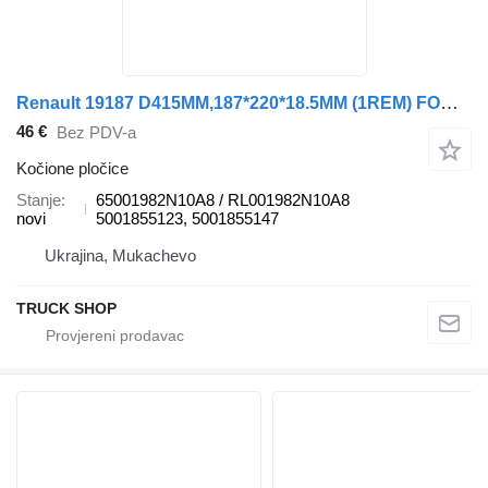
Renault 19187 D415MM,187*220*18.5MM (1REM) FOMAR / ROULUNDS 65001982N10A8 kočione pločice za Renault AE385, 420, 520, Agora kamiona
46 €
Bez PDV-a
Kočione pločice
Stanje
65001982N10A8 / RL001982N10A8
novi
5001855123, 5001855147
Ukrajina, Mukachevo
TRUCK SHOP