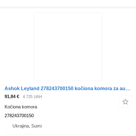
Ashok Leyland 278243700150 kočiona komora za autobusa
91,84 €
4.725 UAH
Kočiona komora
278243700150
Ukrajina, Sumi