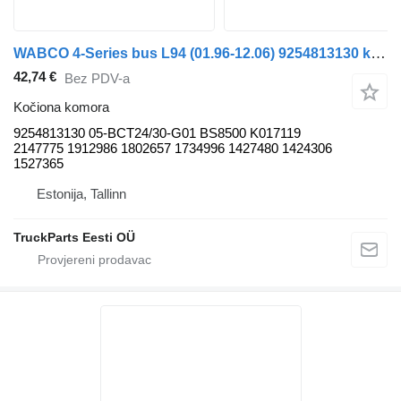
WABCO 4-Series bus L94 (01.96-12.06) 9254813130 kočiona komora za Scania 4-series bus (1995-2006) autobusa
42,74 €
Bez PDV-a
Kočiona komora
9254813130 05-BCT24/30-G01 BS8500 K017119
2147775 1912986 1802657 1734996 1427480 1424306
1527365
Estonija, Tallinn
TruckParts Eesti OÜ