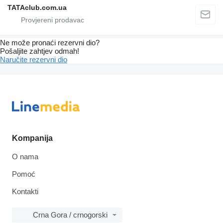
TATAclub.com.ua
Ne može pronaći rezervni dio?
Pošaljite zahtjev odmah!
Naručite rezervni dio
Kompanija
O nama
Pomoć
Kontakti
Crna Gora / crnogorski