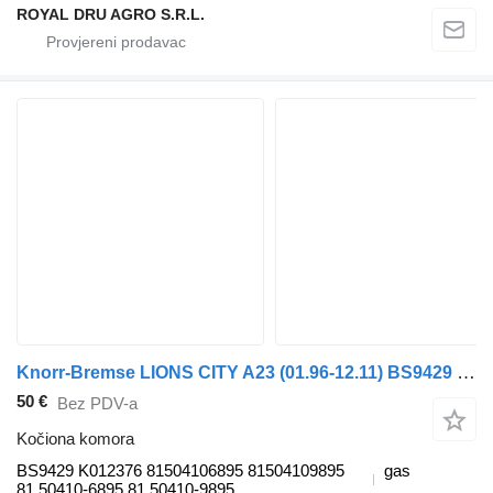
ROYAL DRU AGRO S.R.L.
Knorr-Bremse LIONS CITY A23 (01.96-12.11) BS9429 K012376 kočiona komora za MAN Lion's bus (1991-) autobusa
50 €
Bez PDV-a
Kočiona komora
BS9429 K012376 81504106895 81504109895
gas
81.50410-6895 81.50410-9895