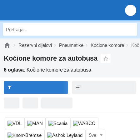
Rezervni dijelovi
Pneumatikе
Kočione komore
Koč
Kočione komore za autobusa
6 oglasa:
Kočione komore za autobusa
Sve