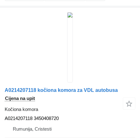
A0214207118 kočiona komora za VDL autobusa
Cijena na upit
Kočiona komora
A0214207118 3450408720
Rumunija, Cristesti