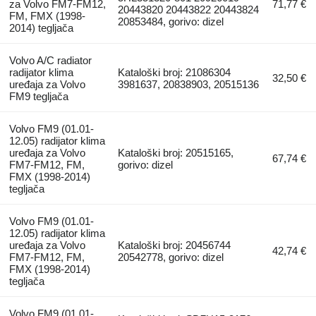
za Volvo FM7-FM12,
71,77 €
20443820 20443822 20443824
FM, FMX (1998-
20853484, gorivo: dizel
2014) tegljača
Volvo A/C radiator
radijator klima
Kataloški broj: 21086304
32,50 €
uređaja za Volvo
3981637, 20838903, 20515136
FM9 tegljača
Volvo FM9 (01.01-
12.05) radijator klima
uređaja za Volvo
Kataloški broj: 20515165,
67,74 €
FM7-FM12, FM,
gorivo: dizel
FMX (1998-2014)
tegljača
Volvo FM9 (01.01-
12.05) radijator klima
uređaja za Volvo
Kataloški broj: 20456744
42,74 €
FM7-FM12, FM,
20542778, gorivo: dizel
FMX (1998-2014)
tegljača
Volvo FM9 (01.01-