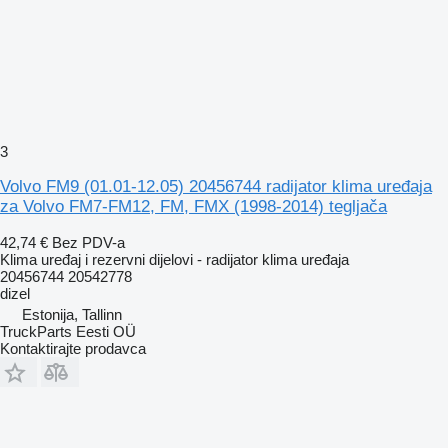
3
Volvo FM9 (01.01-12.05) 20456744 radijator klima uređaja
za Volvo FM7-FM12, FM, FMX (1998-2014) tegljača
42,74 €
Bez PDV-a
Klima uređaj i rezervni dijelovi - radijator klima uređaja
20456744 20542778
dizel
Estonija, Tallinn
TruckParts Eesti OÜ
Kontaktirajte prodavca