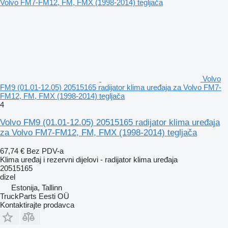
Volvo
FM9 (01.01-12.05) 20515165 radijator klima uređaja za Volvo FM7-
FM12, FM, FMX (1998-2014) tegljača
4
Volvo FM9 (01.01-12.05) 20515165 radijator klima uređaja
za Volvo FM7-FM12, FM, FMX (1998-2014) tegljača
67,74 €
Bez PDV-a
Klima uređaj i rezervni dijelovi - radijator klima uređaja
20515165
dizel
Estonija, Tallinn
TruckParts Eesti OÜ
Kontaktirajte prodavca