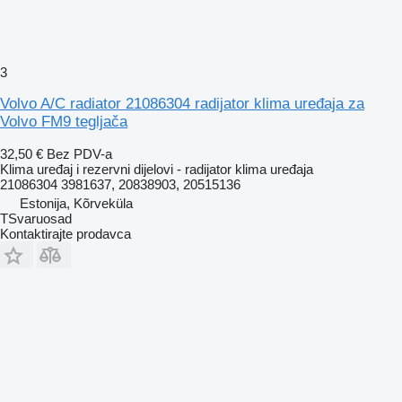
3
Volvo A/C radiator 21086304 radijator klima uređaja za
Volvo FM9 tegljača
32,50 €
Bez PDV-a
Klima uređaj i rezervni dijelovi - radijator klima uređaja
21086304 3981637, 20838903, 20515136
Estonija, Kõrveküla
TSvaruosad
Kontaktirajte prodavca