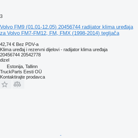
3
Volvo FM9 (01.01-12.05) 20456744 radijator klima uređaja
za Volvo FM7-FM12, FM, FMX (1998-2014) tegljača
42,74 €
Bez PDV-a
Klima uređaj i rezervni dijelovi - radijator klima uređaja
20456744 20542778
dizel
Estonija, Tallinn
TruckParts Eesti OÜ
Kontaktirajte prodavca