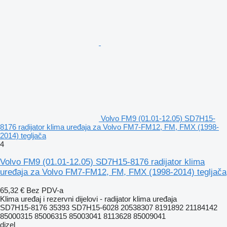
Volvo FM9 (01.01-12.05) SD7H15-
8176 radijator klima uređaja za Volvo FM7-FM12, FM, FMX (1998-
2014) tegljača
4
Volvo FM9 (01.01-12.05) SD7H15-8176 radijator klima
uređaja za Volvo FM7-FM12, FM, FMX (1998-2014) tegljača
65,32 €
Bez PDV-a
Klima uređaj i rezervni dijelovi - radijator klima uređaja
SD7H15-8176 35393 SD7H15-6028 20538307 8191892 21184142
85000315 85006315 85003041 8113628 85009041
dizel