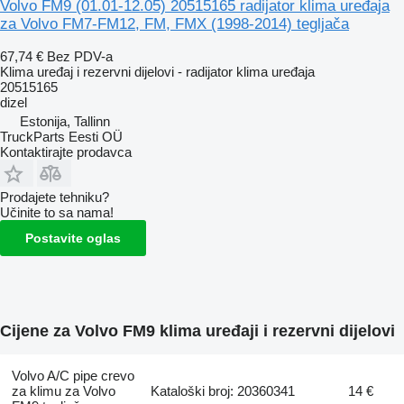
Volvo FM9 (01.01-12.05) 20515165 radijator klima uređaja
za Volvo FM7-FM12, FM, FMX (1998-2014) tegljača
67,74 €
Bez PDV-a
Klima uređaj i rezervni dijelovi - radijator klima uređaja
20515165
dizel
Estonija, Tallinn
TruckParts Eesti OÜ
Kontaktirajte prodavca
Prodajete tehniku?
Učinite to sa nama!
Postavite oglas
Cijene za Volvo FM9 klima uređaji i rezervni dijelovi
Volvo A/C pipe crevo
za klimu za Volvo
Kataloški broj: 20360341
14 €