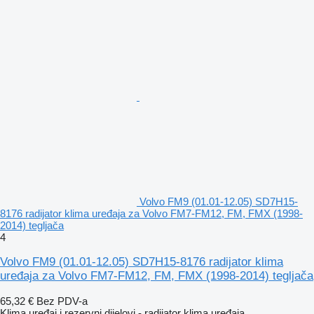
Volvo FM9 (01.01-12.05) SD7H15-
8176 radijator klima uređaja za Volvo FM7-FM12, FM, FMX (1998-
2014) tegljača
4
Volvo FM9 (01.01-12.05) SD7H15-8176 radijator klima
uređaja za Volvo FM7-FM12, FM, FMX (1998-2014) tegljača
65,32 €
Bez PDV-a
Klima uređaj i rezervni dijelovi - radijator klima uređaja