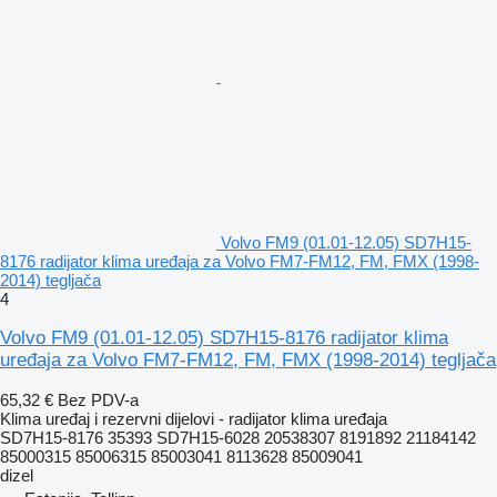
Volvo FM9 (01.01-12.05) SD7H15-
8176 radijator klima uređaja za Volvo FM7-FM12, FM, FMX (1998-
2014) tegljača
4
Volvo FM9 (01.01-12.05) SD7H15-8176 radijator klima
uređaja za Volvo FM7-FM12, FM, FMX (1998-2014) tegljača
65,32 €
Bez PDV-a
Klima uređaj i rezervni dijelovi - radijator klima uređaja
SD7H15-8176 35393 SD7H15-6028 20538307 8191892 21184142
85000315 85006315 85003041 8113628 85009041
dizel