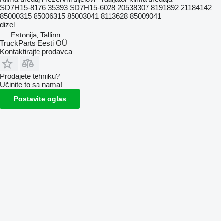
SD7H15-8176 35393 SD7H15-6028 20538307 8191892 21184142
85000315 85006315 85003041 8113628 85009041
dizel
Estonija, Tallinn
TruckParts Eesti OÜ
Kontaktirajte prodavca
Prodajete tehniku?
Učinite to sa nama!
Postavite oglas