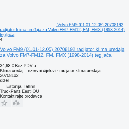
Volvo FM9 (01.01-12.05) 20708192
radijator klima uređaja za Volvo FM7-FM12, FM, FMX (1998-2014)
tegljača
4
Volvo FM9 (01.01-12.05) 20708192 radijator klima uređaja
za Volvo FM7-FM12, FM, FMX (1998-2014) tegljača
34,68 €
Bez PDV-a
Klima uređaj i rezervni dijelovi - radijator klima uređaja
20708192
dizel
Estonija, Tallinn
TruckParts Eesti OÜ
Kontaktirajte prodavca