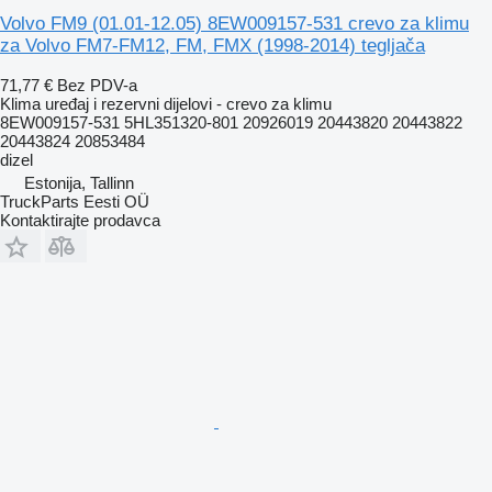
Volvo FM9 (01.01-12.05) 8EW009157-531 crevo za klimu
za Volvo FM7-FM12, FM, FMX (1998-2014) tegljača
71,77 €
Bez PDV-a
Klima uređaj i rezervni dijelovi - crevo za klimu
8EW009157-531 5HL351320-801 20926019 20443820 20443822
20443824 20853484
dizel
Estonija, Tallinn
TruckParts Eesti OÜ
Kontaktirajte prodavca