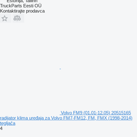
Estonija, Tallinn
TruckParts Eesti OÜ
Kontaktirajte prodavca
Volvo FM9 (01.01-12.05) 20515165
radijator klima uređaja za Volvo FM7-FM12, FM, FMX (1998-2014)
tegljača
4