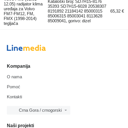
Kataloški broj: SD7H15-8176
12.05) radijator klima
35393 SD7H15-6028 20538307
uređaja za Volvo
8191892 21184142 85000315
65,32 €
FM7-FM12, FM,
85006315 85003041 8113628
FMX (1998-2014)
85009041, gorivo: dizel
tegljača
Kompanija
O nama
Pomoć
Kontakti
Crna Gora / crnogorski
Naši projekti