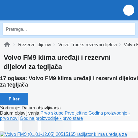
Rezervni dijelovi
Volvo Trucks rezervni dijelovi
Volvo F
Volvo FM9 klima uređaji i rezervni
dijelovi za tegljača
17 oglasa:
Volvo FM9 klima uređaji i rezervni dijelovi
za tegljača
Filter
Sortiranje
:
Datum objavljivanja
Datum objavljivanja
Prvo skupe
Prvo jeftine
Godina proizvodnje -
prvo novi
Godina proizvodnje - prvo stare