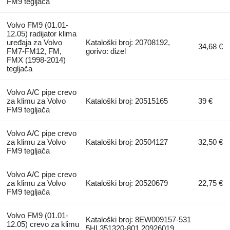
FM9 tegljača
Volvo FM9 (01.01-
12.05) radijator klima
uređaja za Volvo
Kataloški broj: 20708192,
34,68 €
FM7-FM12, FM,
gorivo: dizel
FMX (1998-2014)
tegljača
Volvo A/C pipe crevo
za klimu za Volvo
Kataloški broj: 20515165
39 €
FM9 tegljača
Volvo A/C pipe crevo
za klimu za Volvo
Kataloški broj: 20504127
32,50 €
FM9 tegljača
Volvo A/C pipe crevo
za klimu za Volvo
Kataloški broj: 20520679
22,75 €
FM9 tegljača
Volvo FM9 (01.01-
Kataloški broj: 8EW009157-531
12.05) crevo za klimu
5HL351320-801 20926019