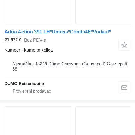
Adria Action 391 LH*Umriss*Combi4E*Vorlauf*
21.672 €
Bez PDV-a
Kamper - kamp prikolica
Njemačka, 48249 Dümo Caravans (Gausepatt) Gausepatt
58
DUMO Reisemobile