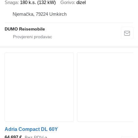
Snaga
180 k.s. (132 kW)
Gorivo
dizel
Njemačka, 79224 Umkirch
DUMO Reisemobile
Adria Compact DL 60Y
64.697 €
Bez PDV-a