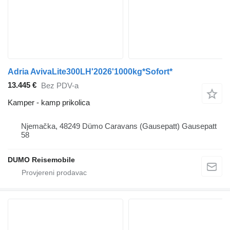
Adria AvivaLite300LH'2026'1000kg*Sofort*
13.445 €
Bez PDV-a
Kamper - kamp prikolica
Njemačka, 48249 Dümo Caravans (Gausepatt) Gausepatt
58
DUMO Reisemobile