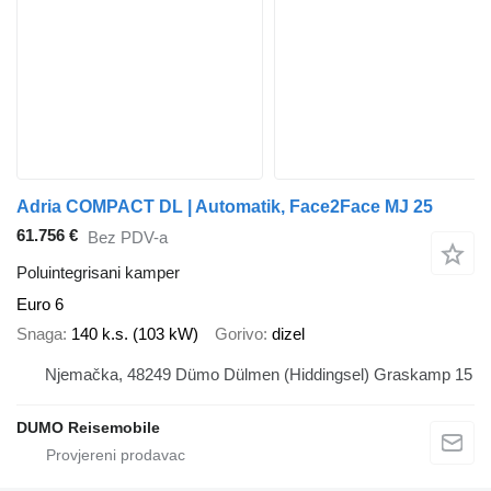
Adria COMPACT DL | Automatik, Face2Face MJ 25
61.756 €
Bez PDV-a
Poluintegrisani kamper
Euro 6
Snaga
140 k.s. (103 kW)
Gorivo
dizel
Njemačka, 48249 Dümo Dülmen (Hiddingsel) Graskamp 15
DUMO Reisemobile