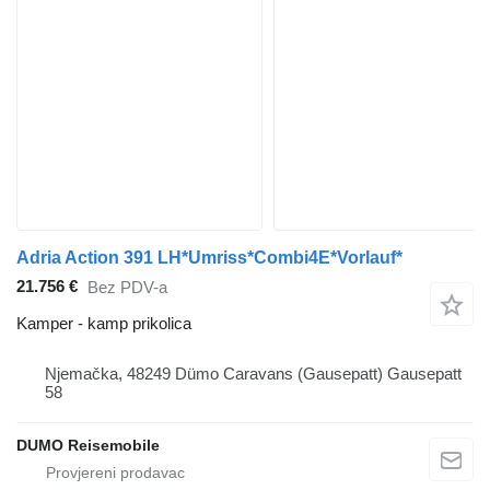
Adria Action 391 LH*Umriss*Combi4E*Vorlauf*
21.756 €
Bez PDV-a
Kamper - kamp prikolica
Njemačka, 48249 Dümo Caravans (Gausepatt) Gausepatt
58
DUMO Reisemobile