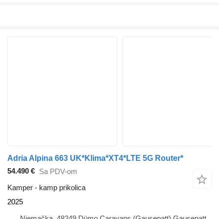
Adria Alpina 663 UK*Klima*XT4*LTE 5G Router*
54.490 €
Sa PDV-om
Kamper - kamp prikolica
2025
Njemačka, 48249 Dümo Caravans (Gausepatt) Gausepatt