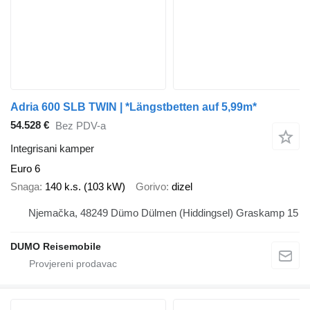
Adria 600 SLB TWIN | *Längstbetten auf 5,99m*
54.528 €
Bez PDV-a
Integrisani kamper
Euro 6
Snaga
140 k.s. (103 kW)
Gorivo
dizel
Njemačka, 48249 Dümo Dülmen (Hiddingsel) Graskamp 15
DUMO Reisemobile