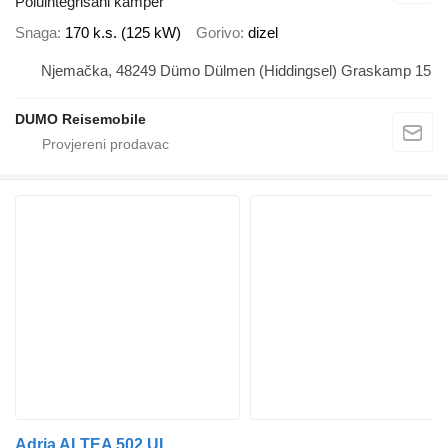
Poluintegrisani kamper
Snaga
170 k.s. (125 kW)
Gorivo
dizel
Njemačka, 48249 Dümo Dülmen (Hiddingsel) Graskamp 15
DUMO Reisemobile
Adria ALTEA 502 UL