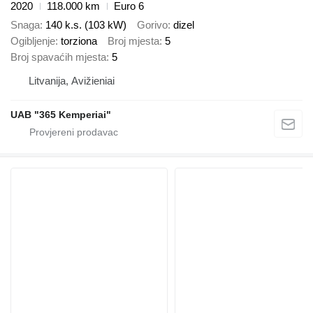
2020
118.000 km
Euro 6
Snaga
140 k.s. (103 kW)
Gorivo
dizel
Ogibljenje
torziona
Broj mjesta
5
Broj spavaćih mjesta
5
Litvanija, Avižieniai
UAB "365 Kemperiai"