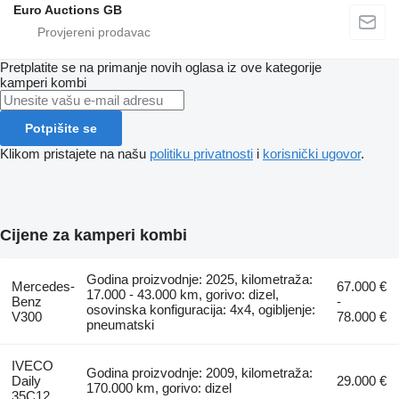
Euro Auctions GB
Pretplatite se na primanje novih oglasa iz ove kategorije
kamperi kombi
Potpišite se
Klikom pristajete na našu
politiku privatnosti
i
korisnički ugovor
.
Cijene za kamperi kombi
Godina proizvodnje: 2025, kilometraža:
Mercedes-
67.000 €
17.000 - 43.000 km, gorivo: dizel,
Benz
-
osovinska konfiguracija: 4x4, ogibljenje:
V300
78.000 €
pneumatski
IVECO
Godina proizvodnje: 2009, kilometraža:
Daily
29.000 €
170.000 km, gorivo: dizel
35C12