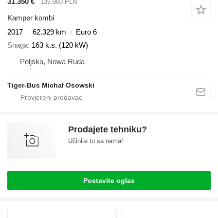
31.350 €
135.000 PLN
Kamper kombi
2017
62.329 km
Euro 6
Snaga
163 k.s. (120 kW)
Poljska, Nowa Ruda
Tiger-Bus Michał Osowski
Prodajete tehniku?
Učinite to sa nama!
Postavite oglas