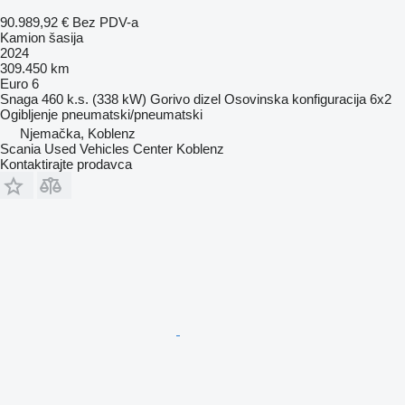
90.989,92 €
Bez PDV-a
Kamion šasija
2024
309.450 km
Euro 6
Snaga
460 k.s. (338 kW)
Gorivo
dizel
Osovinska konfiguracija
6x2
Ogibljenje
pneumatski/pneumatski
Njemačka, Koblenz
Scania Used Vehicles Center Koblenz
Kontaktirajte prodavca