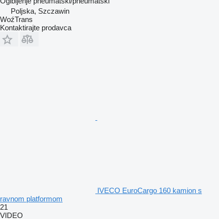
Ogibljenje
pneumatski/pneumatski
Poljska, Szczawin
WoźTrans
Kontaktirajte prodavca
IVECO EuroCargo 160 kamion s
ravnom platformom
21
VIDEO