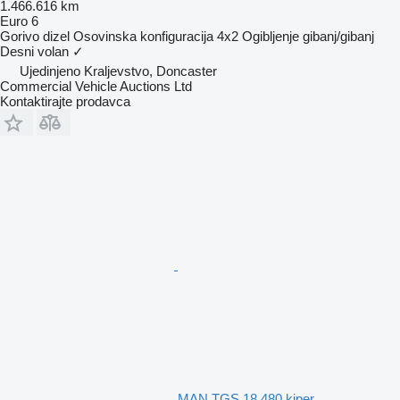
1.466.616 km
Euro 6
Gorivo
dizel
Osovinska konfiguracija
4x2
Ogibljenje
gibanj/gibanj
Desni volan
✓
Ujedinjeno Kraljevstvo, Doncaster
Commercial Vehicle Auctions Ltd
Kontaktirajte prodavca
MAN TGS 18.480 kiper