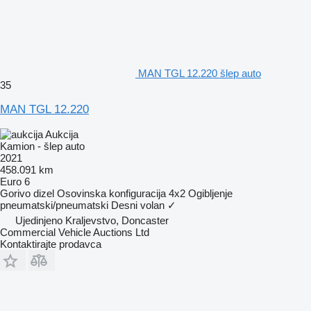
MAN TGL 12.220 šlep auto
35
MAN TGL 12.220
Aukcija
Kamion - šlep auto
2021
458.091 km
Euro 6
Gorivo
dizel
Osovinska konfiguracija
4x2
Ogibljenje
pneumatski/pneumatski
Desni volan
✓
Ujedinjeno Kraljevstvo, Doncaster
Commercial Vehicle Auctions Ltd
Kontaktirajte prodavca