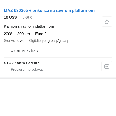
MAZ 630305 + prikolica sa ravnom platformom
10 US$
≈ 8,66 €
Kamion s ravnom platformom
2008
300 km
Euro 2
Gorivo
dizel
Ogibljenje
gibanj/gibanj
Ukrajina, s. Bziv
STOV "Ahro Satelit"