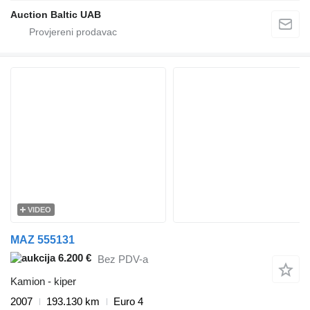
Auction Baltic UAB
VIDEO
MAZ 555131
6.200 €
Bez PDV-a
Kamion - kiper
2007
193.130 km
Euro 4