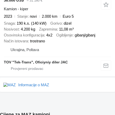
36.000 US$
≈ 31.160 €
Kamion - kiper
2023
Stanje
novi
2.000 km
Euro 5
Snaga
190 k.s. (140 kW)
Gorivo
dizel
Nosivost
4.200 kg
Zapremina
11,08 m³
Osovinska konfiguracija
4x2
Ogibljenje
gibanj/gibanj
Način istovara
trostrano
Ukrajina, Poltava
TOV "Tek-Trans", Oficiyniy diler JAC
Informacije o MAZ
Cijene za MAZ kamioni