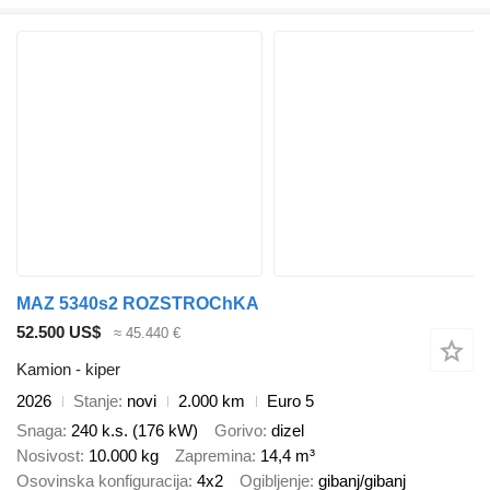
MAZ 5340s2 ROZSTROChKA
52.500 US$
≈ 45.440 €
Kamion - kiper
2026
Stanje
novi
2.000 km
Euro 5
Snaga
240 k.s. (176 kW)
Gorivo
dizel
Nosivost
10.000 kg
Zapremina
14,4 m³
Osovinska konfiguracija
4x2
Ogibljenje
gibanj/gibanj