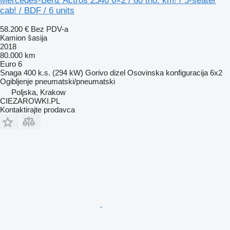
Mercedes-Benz Actros 2540 6×2 / 80 tho. km! / 5-seater
cab! / BDF / 6 units
58.200 €
Bez PDV-a
Kamion šasija
2018
80.000 km
Euro 6
Snaga
400 k.s. (294 kW)
Gorivo
dizel
Osovinska konfiguracija
6x2
Ogibljenje
pneumatski/pneumatski
Poljska, Krakow
CIEZAROWKI.PL
Kontaktirajte prodavca