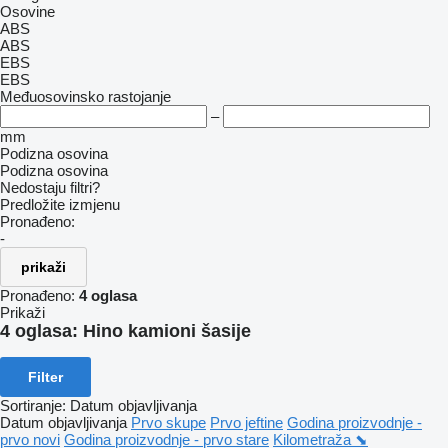
Osovine
ABS
ABS
EBS
EBS
Međuosovinsko rastojanje
–
mm
Podizna osovina
Podizna osovina
Nedostaju filtri?
Predložite izmjenu
Pronađeno:
-
prikaži
Pronađeno:
4 oglasa
Prikaži
4 oglasa:
Hino kamioni šasije
Filter
Sortiranje
:
Datum objavljivanja
Datum objavljivanja
Prvo skupe
Prvo jeftine
Godina proizvodnje -
prvo novi
Godina proizvodnje - prvo stare
Kilometraža ⬊