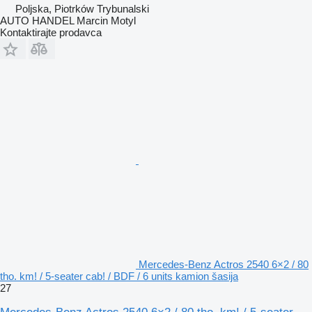
Poljska, Piotrków Trybunalski
AUTO HANDEL Marcin Motyl
Kontaktirajte prodavca
Mercedes-Benz Actros 2540 6×2 / 80
tho. km! / 5-seater cab! / BDF / 6 units kamion šasija
27