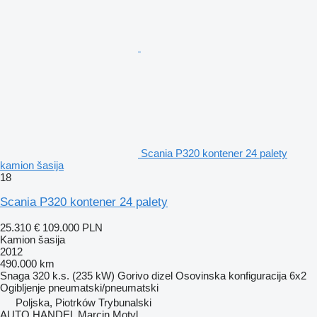
Scania P320 kontener 24 palety
kamion šasija
18
Scania P320 kontener 24 palety
25.310 €
109.000 PLN
Kamion šasija
2012
490.000 km
Snaga
320 k.s. (235 kW)
Gorivo
dizel
Osovinska konfiguracija
6x2
Ogibljenje
pneumatski/pneumatski
Poljska, Piotrków Trybunalski
AUTO HANDEL Marcin Motyl