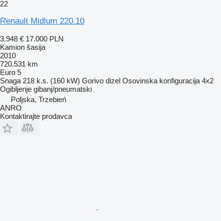
22
Renault Midlum 220.10
3.948 €
17.000 PLN
Kamion šasija
2010
720.531 km
Euro 5
Snaga
218 k.s. (160 kW)
Gorivo
dizel
Osovinska konfiguracija
4x2
Ogibljenje
gibanj/pneumatski
Poljska, Trzebień
ANRO
Kontaktirajte prodavca