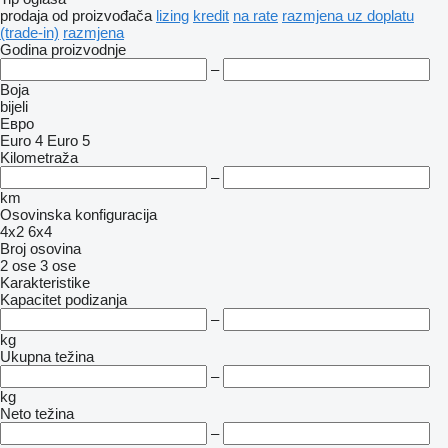
prodaja
od proizvođača
lizing
kredit
na rate
razmjena uz doplatu
(trade-in)
razmjena
Godina proizvodnje
–
Boja
bijeli
Евро
Euro 4
Euro 5
Kilometraža
–
km
Osovinska konfiguracija
4x2
6x4
Broj osovina
2 ose
3 ose
Karakteristike
Kapacitet podizanja
–
kg
Ukupna težina
–
kg
Neto težina
–