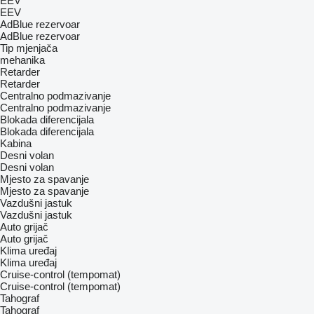
EEV
EEV
AdBlue rezervoar
AdBlue rezervoar
Tip mјenjača
mehanika
Retarder
Retarder
Centralno podmazivanje
Centralno podmazivanje
Blokada diferencijala
Blokada diferencijala
Kabina
Desni volan
Desni volan
Mjesto za spavanje
Mjesto za spavanje
Vazdušni jastuk
Vazdušni jastuk
Auto grijač
Auto grijač
Klima uređaj
Klima uređaj
Cruise-control (tempomat)
Cruise-control (tempomat)
Tahograf
Tahograf