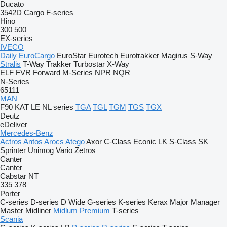
Ducato
3542D
Cargo
F-series
Hino
300
500
EX-series
IVECO
Daily
EuroCargo
EuroStar
Eurotech
Eurotrakker
Magirus
S-Way
Stralis
T-Way
Trakker
Turbostar
X-Way
ELF
FVR
Forward
M-Series
NPR
NQR
N-Series
65111
MAN
F90
KAT
LE
NL series
TGA
TGL
TGM
TGS
TGX
Deutz
eDeliver
Mercedes-Benz
Actros
Antos
Arocs
Atego
Axor
C-Class
Econic
LK
S-Class
SK
Sprinter
Unimog
Vario
Zetros
Canter
Canter
Cabstar
NT
335
378
Porter
C-series
D-series
D Wide
G-series
K-series
Kerax
Major
Manager
Master
Midliner
Midlum
Premium
T-series
Scania