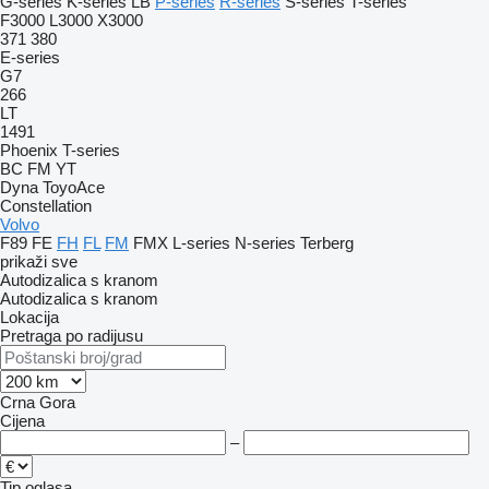
G-series
K-series
LB
P-series
R-series
S-series
T-series
F3000
L3000
X3000
371
380
E-series
G7
266
LT
1491
Phoenix
T-series
BC
FM
YT
Dyna
ToyoAce
Constellation
Volvo
F89
FE
FH
FL
FM
FMX
L-series
N-series
Terberg
prikaži sve
Autodizalica s kranom
Autodizalica s kranom
Lokacija
Pretraga po radijusu
Crna Gora
Cijena
–
Tip oglasa