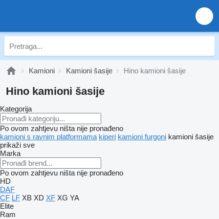
Kamioni
Kamioni šasije
Hino kamioni šasije
Hino kamioni šasije
Kategorija
Po ovom zahtjevu ništa nije pronađeno
kamioni s ravnim platformama
kiperi
kamioni furgoni
kamioni šasije
prikaži sve
Marka
Po ovom zahtjevu ništa nije pronađeno
HD
DAF
CF
LF
XB
XD
XF
XG
YA
Elite
Ram