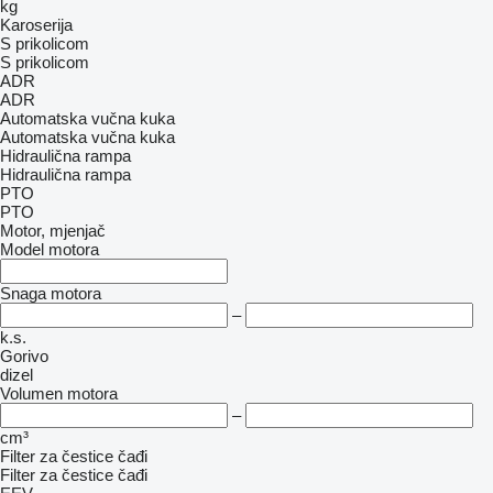
kg
Karoserija
S prikolicom
S prikolicom
ADR
ADR
Automatska vučna kuka
Automatska vučna kuka
Hidraulična rampa
Hidraulična rampa
PTO
PTO
Motor, mjenjač
Model motora
Snaga motora
–
k.s.
Gorivo
dizel
Volumen motora
–
cm³
Filter za čestice čađi
Filter za čestice čađi