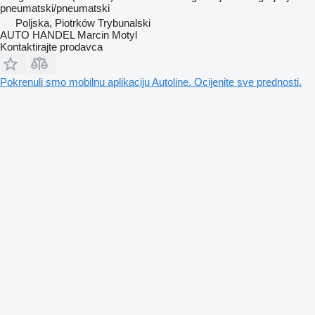
pneumatski/pneumatski
Poljska, Piotrków Trybunalski
AUTO HANDEL Marcin Motyl
Kontaktirajte prodavca
Pokrenuli smo mobilnu aplikaciju Autoline. Ocijenite sve prednosti.