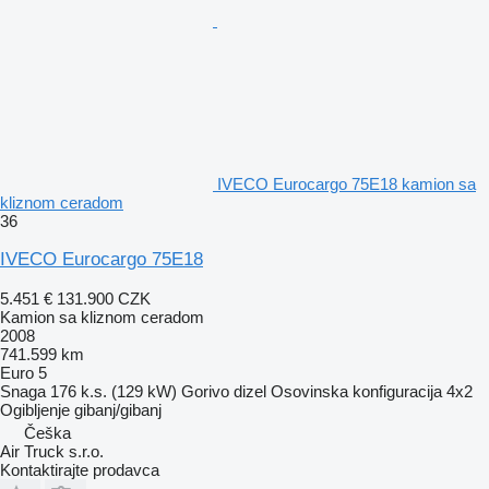
IVECO Eurocargo 75E18 kamion sa
kliznom ceradom
36
IVECO Eurocargo 75E18
5.451 €
131.900 CZK
Kamion sa kliznom ceradom
2008
741.599 km
Euro 5
Snaga
176 k.s. (129 kW)
Gorivo
dizel
Osovinska konfiguracija
4x2
Ogibljenje
gibanj/gibanj
Češka
Air Truck s.r.o.
Kontaktirajte prodavca