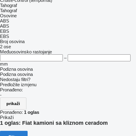
Cruise-control (tempomat)
Tahograf
Tahograf
Osovine
ABS
ABS
EBS
EBS
Broj osovina
2 ose
Međuosovinsko rastojanje
–
mm
Podizna osovina
Podizna osovina
Nedostaju filtri?
Predložite izmjenu
Pronađeno:
-
prikaži
Pronađeno:
1 oglas
Prikaži
1 oglas:
Fiat kamioni sa kliznom ceradom