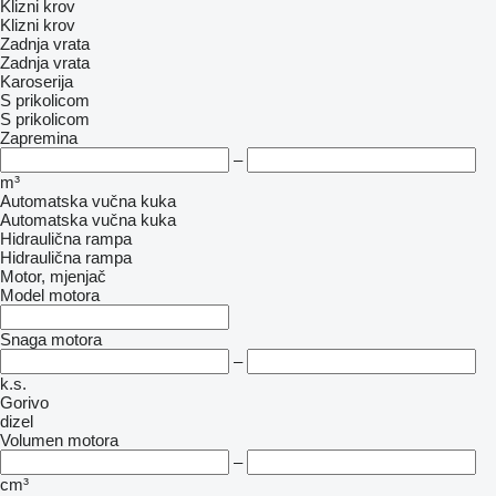
Klizni krov
Klizni krov
Zadnja vrata
Zadnja vrata
Karoserija
S prikolicom
S prikolicom
Zapremina
–
m³
Automatska vučna kuka
Automatska vučna kuka
Hidraulična rampa
Hidraulična rampa
Motor, mjenjač
Model motora
Snaga motora
–
k.s.
Gorivo
dizel
Volumen motora
–
cm³