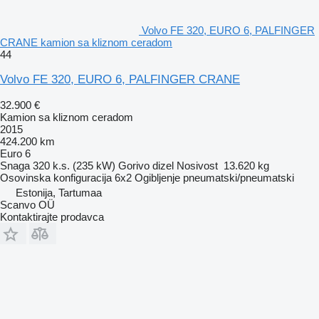
Volvo FE 320, EURO 6, PALFINGER
CRANE kamion sa kliznom ceradom
44
Volvo FE 320, EURO 6, PALFINGER CRANE
32.900 €
Kamion sa kliznom ceradom
2015
424.200 km
Euro 6
Snaga
320 k.s. (235 kW)
Gorivo
dizel
Nosivost
13.620 kg
Osovinska konfiguracija
6x2
Ogibljenje
pneumatski/pneumatski
Estonija, Tartumaa
Scanvo OÜ
Kontaktirajte prodavca