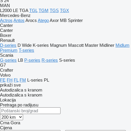
S 24
MAN
L2000
LE
TGA
TGL
TGM
TGS
TGX
Mercedes-Benz
Actros
Antos
Arocs
Atego
Axor
MB
Sprinter
Canter
Canter
Boxer
Renault
D-series
D Wide
K-series
Magnum
Mascott
Master
Midliner
Midlum
Premium
T-series
Scania
G-series
LB
P-series
R-series
S-series
G7
Crafter
Volvo
FE
FH
FL
FM
L-series
PL
prikaži sve
Autodizalica s kranom
Autodizalica s kranom
Lokacija
Pretraga po radijusu
Crna Gora
Cijena