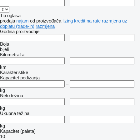
–
Tip oglasa
prodaja
najam
od proizvođača
lizing
kredit
na rate
razmjena uz
doplatu (trade-in)
razmjena
Godina proizvodnje
–
Boja
bijeli
Kilometraža
–
km
Karakteristike
Kapacitet podizanja
–
kg
Neto težina
–
kg
Ukupna težina
–
kg
Kapacitet (paleta)
10