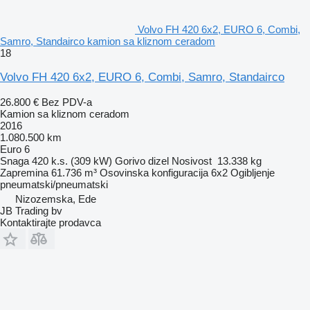
Volvo FH 420 6x2, EURO 6, Combi,
Samro, Standairco kamion sa kliznom ceradom
18
Volvo FH 420 6x2, EURO 6, Combi, Samro, Standairco
26.800 €
Bez PDV-a
Kamion sa kliznom ceradom
2016
1.080.500 km
Euro 6
Snaga
420 k.s. (309 kW)
Gorivo
dizel
Nosivost
13.338 kg
Zapremina
61.736 m³
Osovinska konfiguracija
6x2
Ogibljenje
pneumatski/pneumatski
Nizozemska, Ede
JB Trading bv
Kontaktirajte prodavca