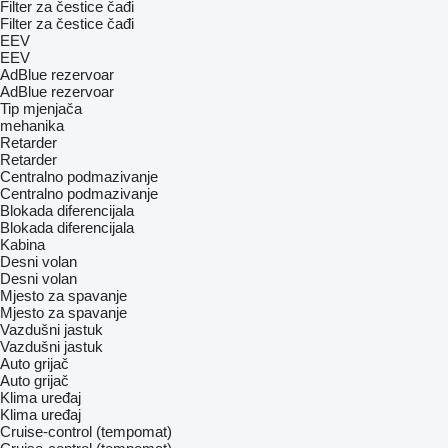
Filter za čestice čađi
Filter za čestice čađi
EEV
EEV
AdBlue rezervoar
AdBlue rezervoar
Tip mјenjača
mehanika
Retarder
Retarder
Centralno podmazivanje
Centralno podmazivanje
Blokada diferencijala
Blokada diferencijala
Kabina
Desni volan
Desni volan
Mjesto za spavanje
Mjesto za spavanje
Vazdušni jastuk
Vazdušni jastuk
Auto grijač
Auto grijač
Klima uređaj
Klima uređaj
Cruise-control (tempomat)