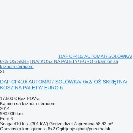
DAF CF410/ AUTOMAT/ SOLÓWKA/
6x2/ OŚ SKRĘTNA/ KOSZ NA PALETY/ EURO 6 kamion sa
kliznom ceradom
21
DAF CF410/ AUTOMAT/ SOLÓWKA/ 6x2/ OŚ SKRĘTNA/
KOSZ NA PALETY/ EURO 6
17.500 €
Bez PDV-a
Kamion sa kliznom ceradom
2014
990.000 km
Euro 6
Snaga
410 k.s. (301 kW)
Gorivo
dizel
Zapremina
58,92 m³
Osovinska konfiguracija
6x2
Ogibljenje
gibanj/pneumatski