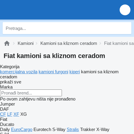
Kamioni
Kamioni sa kliznom ceradom
Fiat kamioni s
Fiat kamioni sa kliznom ceradom
Kategorija
komercijalna vozila
kamioni furgoni
kiperi
kamioni sa kliznom
ceradom
prikaži sve
Marka
Po ovom zahtjevu ništa nije pronađeno
Jumper
DAF
CF
LF
XF
XG
Fiat
Ducato
Daily
EuroCargo
Eurotech
S-Way
Stralis
Trakker
X-Way