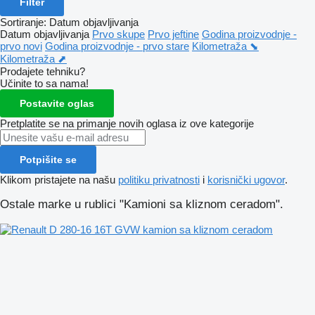
Filter
Sortiranje
:
Datum objavljivanja
Datum objavljivanja
Prvo skupe
Prvo jeftine
Godina proizvodnje -
prvo novi
Godina proizvodnje - prvo stare
Kilometraža ⬊
Kilometraža ⬈
Prodajete tehniku?
Učinite to sa nama!
Postavite oglas
Pretplatite se na primanje novih oglasa iz ove kategorije
Potpišite se
Klikom pristajete na našu
politiku privatnosti
i
korisnički ugovor
.
Ostale marke u rublici "Kamioni sa kliznom ceradom".