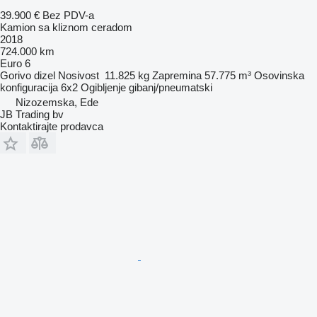
39.900 €
Bez PDV-a
Kamion sa kliznom ceradom
2018
724.000 km
Euro 6
Gorivo
dizel
Nosivost
11.825 kg
Zapremina
57.775 m³
Osovinska
konfiguracija
6x2
Ogibljenje
gibanj/pneumatski
Nizozemska, Ede
JB Trading bv
Kontaktirajte prodavca