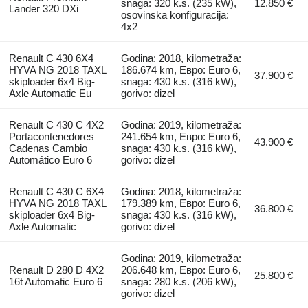
snaga: 320 k.s. (235 kW),
12.850 €
Lander 320 DXi
osovinska konfiguracija:
4x2
Renault C 430 6X4
Godina: 2018, kilometraža:
HYVA NG 2018 TAXL
186.674 km, Евро: Euro 6,
37.900 €
skiploader 6x4 Big-
snaga: 430 k.s. (316 kW),
Axle Automatic Eu
gorivo: dizel
Renault C 430 C 4X2
Godina: 2019, kilometraža:
Portacontenedores
241.654 km, Евро: Euro 6,
43.900 €
Cadenas Cambio
snaga: 430 k.s. (316 kW),
Automático Euro 6
gorivo: dizel
Renault C 430 C 6X4
Godina: 2018, kilometraža:
HYVA NG 2018 TAXL
179.389 km, Евро: Euro 6,
36.800 €
skiploader 6x4 Big-
snaga: 430 k.s. (316 kW),
Axle Automatic
gorivo: dizel
Godina: 2019, kilometraža:
Renault D 280 D 4X2
206.648 km, Евро: Euro 6,
25.800 €
16t Automatic Euro 6
snaga: 280 k.s. (206 kW),
gorivo: dizel