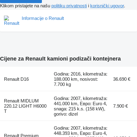
Klikom pristajete na našu
politiku privatnosti
i
korisnički ugovor
.
Informacije o Renault
Cijene za Renault kamioni podizači kontejnera
Godina: 2016, kilometraža:
Renault D16
188.000 km, nosivost:
36.690 €
7.700 kg
Godina: 2007, kilometraža:
Renault MIDLUM
441.000 km, Евро: Euro 4,
220.12 LIGHT H6000
7.900 €
snaga: 215 k.s. (158 kW),
T
gorivo: dizel
Godina: 2007, kilometraža:
448.393 km, Евро: Euro 4,
Renault Premium