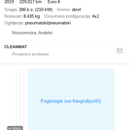
2019
229.017 km
Euro 6
Snaga
286 k.s. (210 kW)
Gorivo
dizel
Nosivost
8.435 kg
Osovinska konfiguracija
4x2
Ogibljenje
pneumatski/pneumatski
Nizozemska, Andelst
CLEANMAT
VIDEO