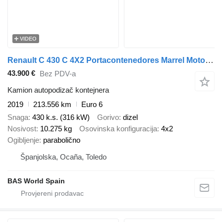
VIDEO
Renault C 430 C 4X2 Portacontenedores Marrel Motor 11Ltrs Cubo Reductor
43.900 €
Bez PDV-a
Kamion autopodizač kontejnera
2019
213.556 km
Euro 6
Snaga
430 k.s. (316 kW)
Gorivo
dizel
Nosivost
10.275 kg
Osovinska konfiguracija
4x2
Ogibljenje
parabolično
Španjolska, Ocaña, Toledo
BAS World Spain