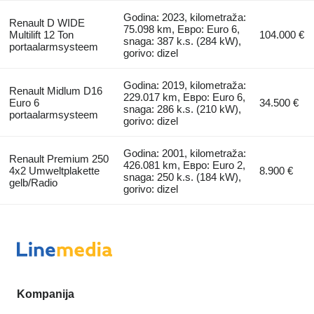
Godina: 2023, kilometraža:
Renault D WIDE
75.098 km, Евро: Euro 6,
Multilift 12 Ton
104.000 €
snaga: 387 k.s. (284 kW),
portaalarmsysteem
gorivo: dizel
Godina: 2019, kilometraža:
Renault Midlum D16
229.017 km, Евро: Euro 6,
Euro 6
34.500 €
snaga: 286 k.s. (210 kW),
portaalarmsysteem
gorivo: dizel
Godina: 2001, kilometraža:
Renault Premium 250
426.081 km, Евро: Euro 2,
4x2 Umweltplakette
8.900 €
snaga: 250 k.s. (184 kW),
gelb/Radio
gorivo: dizel
Kompanija