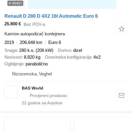
VIDEO
Renault D 280 D 4X2 16t Automatic Euro 6
25.800 €
Bez PDV-a
Kamion autopodizač kontejnera
2019
206.648 km
Euro 6
Snaga
280 k.s. (206 kW)
Gorivo
dizel
Nosivost
8.820 kg
Osovinska konfiguracija
4x2
Ogibljenje
parabolično
Nizozemska, Veghel
BAS World
22
godina na Autoline