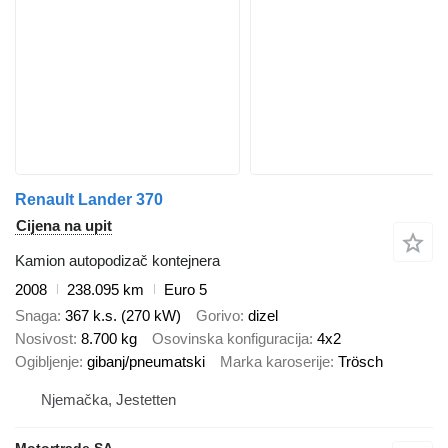
Renault Lander 370
Cijena na upit
Kamion autopodizač kontejnera
2008
238.095 km
Euro 5
Snaga
367 k.s. (270 kW)
Gorivo
dizel
Nosivost
8.700 kg
Osovinska konfiguracija
4x2
Ogibljenje
gibanj/pneumatski
Marka karoserije
Trösch
Njemačka, Jestetten
Motortrade SA