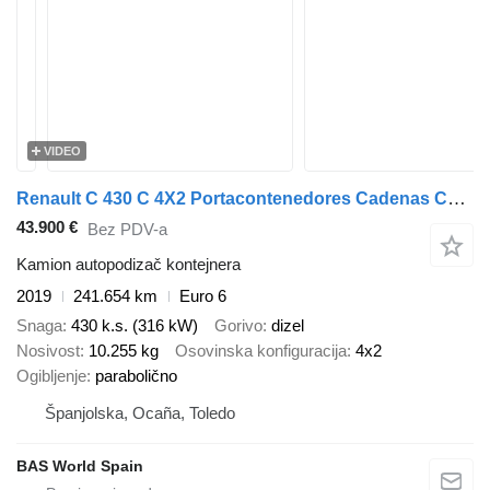
VIDEO
Renault C 430 C 4X2 Portacontenedores Cadenas Cambio Automático Euro 6
43.900 €
Bez PDV-a
Kamion autopodizač kontejnera
2019
241.654 km
Euro 6
Snaga
430 k.s. (316 kW)
Gorivo
dizel
Nosivost
10.255 kg
Osovinska konfiguracija
4x2
Ogibljenje
parabolično
Španjolska, Ocaña, Toledo
BAS World Spain