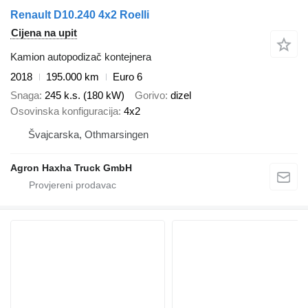
Renault D10.240 4x2 Roelli
Cijena na upit
Kamion autopodizač kontejnera
2018
195.000 km
Euro 6
Snaga
245 k.s. (180 kW)
Gorivo
dizel
Osovinska konfiguracija
4x2
Švајcarska, Othmarsingen
Agron Haxha Truck GmbH