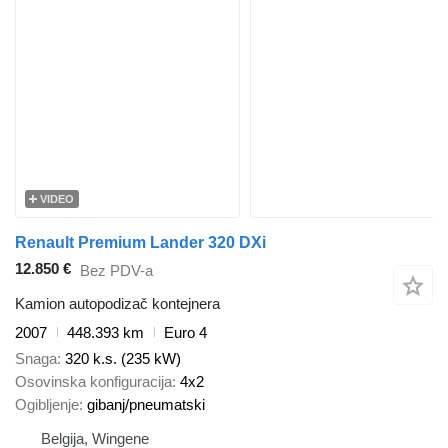
VIDEO
Renault Premium Lander 320 DXi
12.850 €
Bez PDV-a
Kamion autopodizač kontejnera
2007
448.393 km
Euro 4
Snaga
320 k.s. (235 kW)
Osovinska konfiguracija
4x2
Ogibljenje
gibanj/pneumatski
Belgija, Wingene