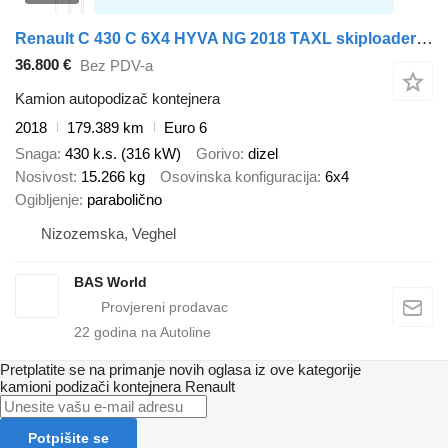
Renault C 430 C 6X4 HYVA NG 2018 TAXL skiploader 6x4 Big-Axle Automatic
36.800 €
Bez PDV-a
Kamion autopodizač kontejnera
2018
179.389 km
Euro 6
Snaga
430 k.s. (316 kW)
Gorivo
dizel
Nosivost
15.266 kg
Osovinska konfiguracija
6x4
Ogibljenje
parabolično
Nizozemska, Veghel
BAS World
22
godina na Autoline
Pretplatite se na primanje novih oglasa iz ove kategorije
kamioni podizači kontejnera
Renault
Potpišite se