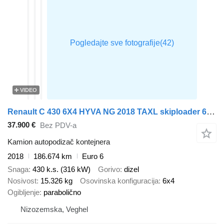
VIDEO
Renault C 430 6X4 HYVA NG 2018 TAXL skiploader 6x4 Big-Axle Automatic Eu
37.900 €
Bez PDV-a
Kamion autopodizač kontejnera
2018
186.674 km
Euro 6
Snaga
430 k.s. (316 kW)
Gorivo
dizel
Nosivost
15.326 kg
Osovinska konfiguracija
6x4
Ogibljenje
parabolično
Nizozemska, Veghel