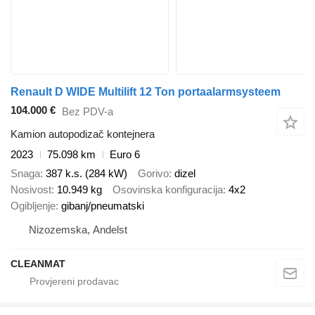
Renault D WIDE Multilift 12 Ton portaalarmsysteem
104.000 €
Bez PDV-a
Kamion autopodizač kontejnera
2023
75.098 km
Euro 6
Snaga
387 k.s. (284 kW)
Gorivo
dizel
Nosivost
10.949 kg
Osovinska konfiguracija
4x2
Ogibljenje
gibanj/pneumatski
Nizozemska, Andelst
CLEANMAT