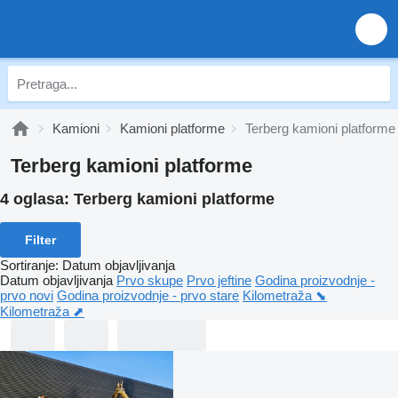
Kamioni
Kamioni platforme
Terberg kamioni platforme
Terberg kamioni platforme
4 oglasa:
Terberg kamioni platforme
Filter
Sortiranje
:
Datum objavljivanja
Datum objavljivanja
Prvo skupe
Prvo jeftine
Godina proizvodnje -
prvo novi
Godina proizvodnje - prvo stare
Kilometraža ⬊
Kilometraža ⬈