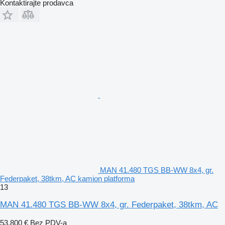
Kontaktirajte prodavca
MAN 41.480 TGS BB-WW 8x4, gr.
Federpaket, 38tkm, AC kamion platforma
13
MAN 41.480 TGS BB-WW 8x4, gr. Federpaket, 38tkm, AC
53.800 €
Bez PDV-a