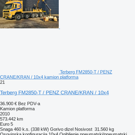
Terberg FM2850-T / PENZ
CRANE/KRAN / 10x4 kamion platforma
21
Terberg FM2850-T / PENZ CRANE/KRAN / 10x4
36.900 €
Bez PDV-a
Kamion platforma
2010
573.442 km
Euro 5
Snaga
460 k.s. (338 kW)
Gorivo
dizel
Nosivost
31.560 kg
Osovinska konfiguracija
10x4
Ogibljenje
pneumatski/pneumatski