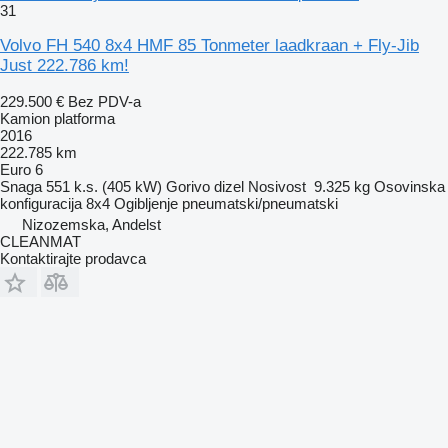
31
Volvo FH 540 8x4 HMF 85 Tonmeter laadkraan + Fly-Jib
Just 222.786 km!
229.500 €
Bez PDV-a
Kamion platforma
2016
222.785 km
Euro 6
Snaga
551 k.s. (405 kW)
Gorivo
dizel
Nosivost
9.325 kg
Osovinska
konfiguracija
8x4
Ogibljenje
pneumatski/pneumatski
Nizozemska, Andelst
CLEANMAT
Kontaktirajte prodavca