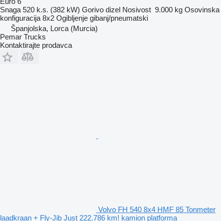
Euro 6
Snaga
520 k.s. (382 kW)
Gorivo
dizel
Nosivost
9.000 kg
Osovinska
konfiguracija
8x2
Ogibljenje
gibanj/pneumatski
Španjolska, Lorca (Murcia)
Pemar Trucks
Kontaktirajte prodavca
Volvo FH 540 8x4 HMF 85 Tonmeter
laadkraan + Fly-Jib Just 222.786 km! kamion platforma