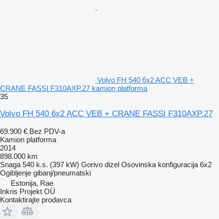
Volvo FH 540 6x2 ACC VEB +
CRANE FASSI F310AXP.27 kamion platforma
35
Volvo FH 540 6x2 ACC VEB + CRANE FASSI F310AXP.27
69.900 €
Bez PDV-a
Kamion platforma
2014
898.000 km
Snaga
540 k.s. (397 kW)
Gorivo
dizel
Osovinska konfiguracija
6x2
Ogibljenje
gibanj/pneumatski
Estonija, Rae
Inkris Projekt OÜ
Kontaktirajte prodavca