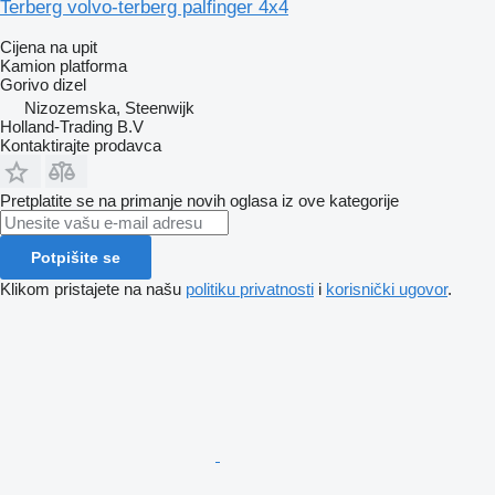
Terberg volvo-terberg palfinger 4x4
Cijena na upit
Kamion platforma
Gorivo
dizel
Nizozemska, Steenwijk
Holland-Trading B.V
Kontaktirajte prodavca
Pretplatite se na primanje novih oglasa iz ove kategorije
Potpišite se
Klikom pristajete na našu
politiku privatnosti
i
korisnički ugovor
.