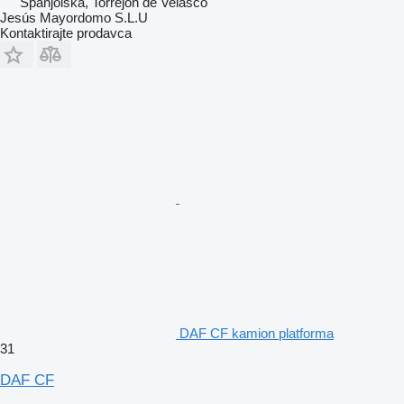
Španjolska, Torrejón de Velasco
Jesús Mayordomo S.L.U
Kontaktirajte prodavca
DAF CF kamion platforma
31
DAF CF