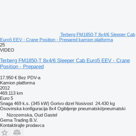
Terberg FM1850-T 8x4/6 Sleeper Cab
Euro5 EEV - Crane Position - Prepared kamion platforma
25
VIDEO
Terberg FM1850-T 8x4/6 Sleeper Cab Euro5 EEV - Crane
Position - Prepared
17.950 €
Bez PDV-a
Kamion platforma
2012
469.113 km
Euro 5
Snaga
469 k.s. (345 kW)
Gorivo
dizel
Nosivost
24.430 kg
Osovinska konfiguracija
8x4
Ogibljenje
pneumatski/pneumatski
Nizozemska, Oud Gastel
Gema Trading B.V.
Kontaktirajte prodavca