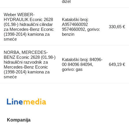
dizel
Weber WEBER-
HYDRAULIK Econic 2628
Kataloški broj:
(01.98-) hidraulični cilindar
A9574660092
330,65 €
za Mercedes-Benz Econic
9574660092, gorivo:
(1998-2014) kamiona za
benzin
smeće
NORBA, MERCEDES-
BENZ Econic 2628 (01.98-)
Kataloški broj: 84096-
hidraulični razvodnik za
00 84096 84094,
649,19 €
Mercedes-Benz Econic
gorivo: gas
(1998-2014) kamiona za
smeće
Kompanija