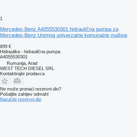
1
Mercedes-Benz A4055530301 hidraulična pumpa za
Mercedes-Benz Unimog univerzalne komunalne mašine
899 €
Hidraulika - hidraulična pumpa
A4055530301
Rumunija, Arad
WEST TECH DIESEL SRL
Kontaktirajte prodavca
Ne može pronaći rezervni dio?
Pošaljite zahtjev odmah!
Naručite rezervni dio