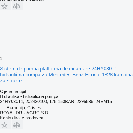
1
Sistem de pompă platforma de incarcare 24HY030T1
hidraulična pumpa za Mercedes-Benz Econic 1828 kamiona
za smeće
Cijena na upit
Hidraulika - hidraulična pumpa
24HY030T1, 202430100, 175-150BAR, 2295586, 24EM15
Rumunija, Cristesti
ROYAL DRU AGRO S.R.L.
Kontaktirajte prodavca