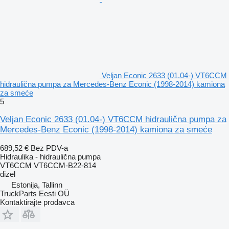
Veljan Econic 2633 (01.04-) VT6CCM
hidraulična pumpa za Mercedes-Benz Econic (1998-2014) kamiona
za smeće
5
Veljan Econic 2633 (01.04-) VT6CCM hidraulična pumpa za
Mercedes-Benz Econic (1998-2014) kamiona za smeće
689,52 €
Bez PDV-a
Hidraulika - hidraulična pumpa
VT6CCM VT6CCM-B22-814
dizel
Estonija, Tallinn
TruckParts Eesti OÜ
Kontaktirajte prodavca