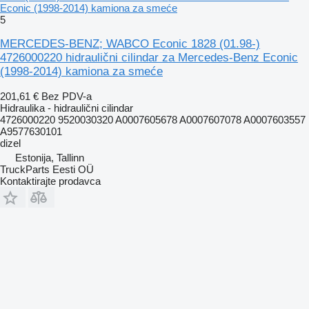
Econic (1998-2014) kamiona za smeće
5
MERCEDES-BENZ; WABCO Econic 1828 (01.98-)
4726000220 hidraulični cilindar za Mercedes-Benz Econic
(1998-2014) kamiona za smeće
201,61 €
Bez PDV-a
Hidraulika - hidraulični cilindar
4726000220 9520030320 A0007605678 A0007607078 A0007603557
A9577630101
dizel
Estonija, Tallinn
TruckParts Eesti OÜ
Kontaktirajte prodavca