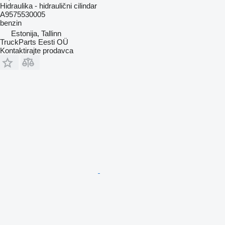
Hidraulika - hidraulični cilindar
A9575530005
benzin
Estonija, Tallinn
TruckParts Eesti OÜ
Kontaktirajte prodavca