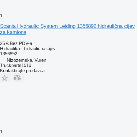
1
Scania Hydraulic System Leiding 1356892 hidraulična cijev
za kamiona
25 €
Bez PDV-a
Hidraulika - hidraulična cijev
1356892
Nizozemska, Vuren
Truckparts1919
Kontaktirajte prodavca
1