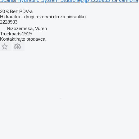
Scania Hydraulic System Stuuroliepijp 2228933 za kamiona
20 €
Bez PDV-a
Hidraulika - drugi rezervni dio za hidrauliku
2228933
Nizozemska, Vuren
Truckparts1919
Kontaktirajte prodavca