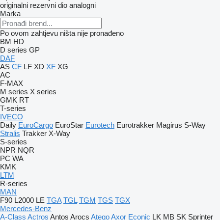
originalni rezervni dio
analogni
Marka
Po ovom zahtjevu ništa nije pronađeno
BM
HD
D series
GP
DAF
AS
CF
LF
XD
XF
XG
AC
F-MAX
M series
X series
GMK
RT
T-series
IVECO
Daily
EuroCargo
EuroStar
Eurotech
Eurotrakker
Magirus
S-Way
Stralis
Trakker
X-Way
S-series
NPR
NQR
PC
WA
KMK
LTM
R-series
MAN
F90
L2000
LE
TGA
TGL
TGM
TGS
TGX
Mercedes-Benz
A-Class
Actros
Antos
Arocs
Atego
Axor
Econic
LK
MB
SK
Sprinter