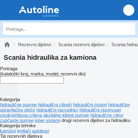
Rezervni dijelovi
Scania rezervni dijelovi
Scania hidrau
Scania hidraulika za kamiona
Pretraga
(kataloški broj, marka, model, rezervni dio)
Kategorija
hidraulične pumpe
hidraulični cilindri
hidraulični motori
hidrauličke
upravljačke ploče
hidraulični razvodnici
hidraulični rezervoari
visokopritisna crijeva
aksijalne klipne pumpe
hidraulične cijevi
zupčaste pumpe
kiper sistemi
drugi rezervni dijelovi za hidrauliku
Kategorija tehnike
kamioni
tegljači
autobusi
Tip rezervnih dijelova