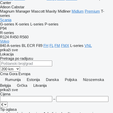
Canter
Atleon
Cabstar
Magnum
Manager
Mascott
Maxity
Midliner
Midlum
Premium
T-
series
Scania
G-series
K-series
L-series
P-series
P94
R-series
R124
R450
R560
Volvo
840
A-series
BL
ECR
F89
FH
FL
FM
FMX
L-series
VNL
prikaži sve
Lokacija
Pretraga po radijusu
Crna Gora
Evropa
Rumunija
Estonija
Danska
Poljska
Nizozemska
Belgija
Grčka
Litvanija
prikaži sve
Cijena
–
Tip oglasa