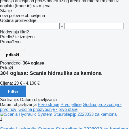
prodaja
aukcija
od proizvođača
lizing
kredit
na rate
razmjena uz
doplatu (trade-in)
razmjena
Stanje
novi
polovne
obnovljena
Godina proizvodnje
–
Nedostaju filtri?
Predložite izmjenu
Pronađeno:
-
prikaži
Pronađeno:
304 oglasa
Prikaži
304 oglasa:
Scania hidraulika za kamiona
Cijena:
29 € - 4.100 €
Filter
Sortiranje
:
Datum objavljivanja
Datum objavljivanja
Prvo skupe
Prvo jeftine
Godina proizvodnje -
prvo novi
Godina proizvodnje - prvo stare
1