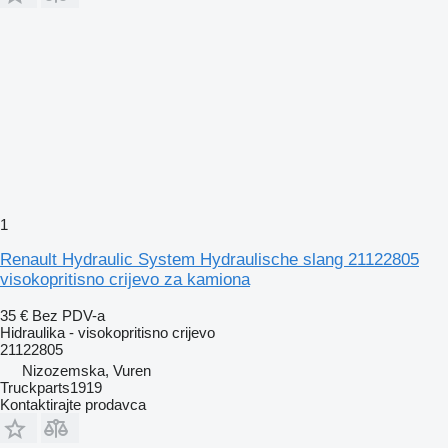
1
Renault Hydraulic System Hydraulische slang 21122805
visokopritisno crijevo za kamiona
35 €
Bez PDV-a
Hidraulika - visokopritisno crijevo
21122805
Nizozemska, Vuren
Truckparts1919
Kontaktirajte prodavca