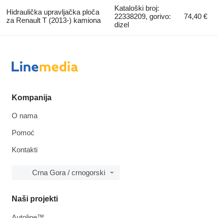
Kataloški broj:
Hidraulička upravljačka ploča
22338209, gorivo:
74,40 €
za Renault T (2013-) kamiona
dizel
Kompanija
O nama
Pomoć
Kontakti
Crna Gora / crnogorski
Naši projekti
Autoline™