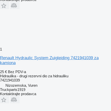
1
Renault Hydraulic System Zuigleiding 7421941039 za
kamiona
25 €
Bez PDV-a
Hidraulika - drugi rezervni dio za hidrauliku
7421941039
Nizozemska, Vuren
Truckparts1919
Kontaktirajte prodavca