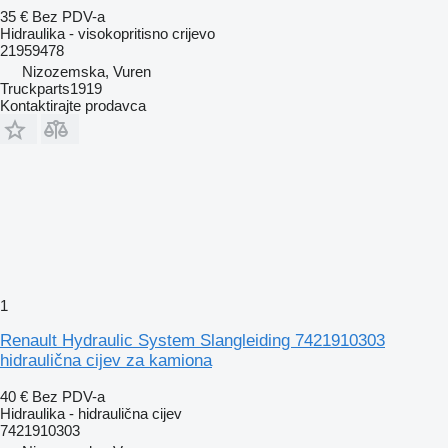
35 €
Bez PDV-a
Hidraulika - visokopritisno crijevo
21959478
Nizozemska, Vuren
Truckparts1919
Kontaktirajte prodavca
1
Renault Hydraulic System Slangleiding 7421910303
hidraulična cijev za kamiona
40 €
Bez PDV-a
Hidraulika - hidraulična cijev
7421910303