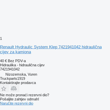
1
Renault Hydraulic System Klep 7421941042 hidraulična
cijev za kamiona
40 €
Bez PDV-a
Hidraulika - hidraulična cijev
7421941042
Nizozemska, Vuren
Truckparts1919
Kontaktirajte prodavca
Ne može pronaći rezervni dio?
Pošaljite zahtjev odmah!
Naručite rezervni dio