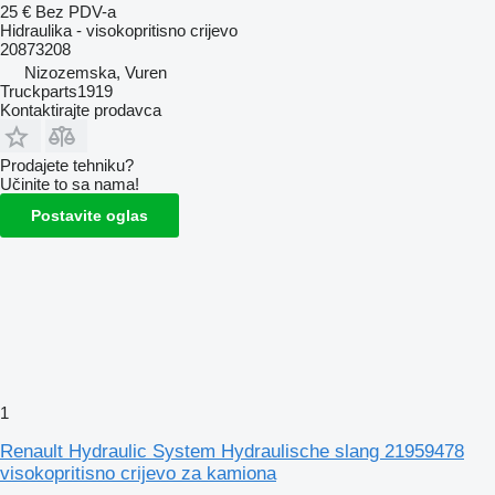
25 €
Bez PDV-a
Hidraulika - visokopritisno crijevo
20873208
Nizozemska, Vuren
Truckparts1919
Kontaktirajte prodavca
Prodajete tehniku?
Učinite to sa nama!
Postavite oglas
1
Renault Hydraulic System Hydraulische slang 21959478
visokopritisno crijevo za kamiona