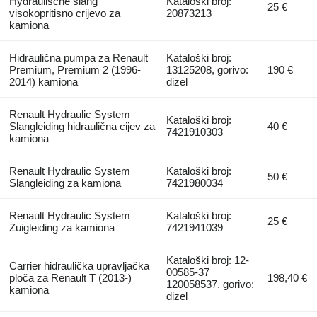
Hydraulische slang
Kataloški broj:
25 €
visokopritisno crijevo za
20873213
kamiona
Hidraulična pumpa za Renault
Kataloški broj:
Premium, Premium 2 (1996-
13125208, gorivo:
190 €
2014) kamiona
dizel
Renault Hydraulic System
Kataloški broj:
Slangleiding hidraulična cijev za
40 €
7421910303
kamiona
Renault Hydraulic System
Kataloški broj:
50 €
Slangleiding za kamiona
7421980034
Renault Hydraulic System
Kataloški broj:
25 €
Zuigleiding za kamiona
7421941039
Kataloški broj: 12-
Carrier hidraulička upravljačka
00585-37
ploča za Renault T (2013-)
198,40 €
120058537, gorivo:
kamiona
dizel