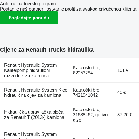
Autoline partnerski program
Postanite naš partner i ostvarite profit za svakog privučenog klijenta
Pogledajte ponudu
Cijene za Renault Trucks hidraulika
Renault Hydraulic System
Kataloški broj:
Kantelpomp hidraulični
101 €
82053294
razvodnik za kamiona
Renault Hydraulic System Klep
Kataloški broj:
40 €
hidraulična cijev za kamiona
7421941042
Kataloški broj:
Hidraulička upravljačka ploča
21638462, gorivo:
37,20 €
za Renault T (2013-) kamiona
dizel
Renault Hydraulic System