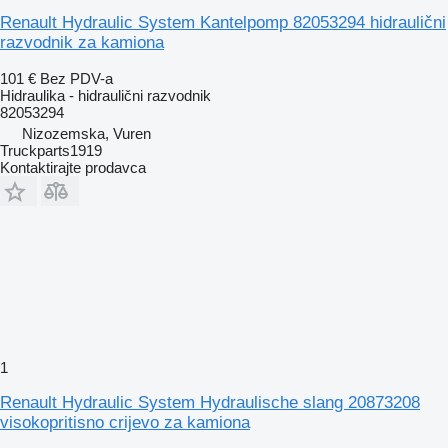
Renault Hydraulic System Kantelpomp 82053294 hidraulični
razvodnik za kamiona
101 €
Bez PDV-a
Hidraulika - hidraulični razvodnik
82053294
Nizozemska, Vuren
Truckparts1919
Kontaktirajte prodavca
1
Renault Hydraulic System Hydraulische slang 20873208
visokopritisno crijevo za kamiona