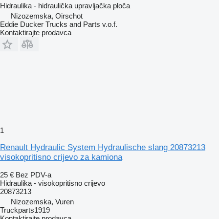
Hidraulika - hidraulička upravljačka ploča
Nizozemska, Oirschot
Eddie Ducker Trucks and Parts v.o.f.
Kontaktirajte prodavca
1
Renault Hydraulic System Hydraulische slang 20873213
visokopritisno crijevo za kamiona
25 €
Bez PDV-a
Hidraulika - visokopritisno crijevo
20873213
Nizozemska, Vuren
Truckparts1919
Kontaktirajte prodavca