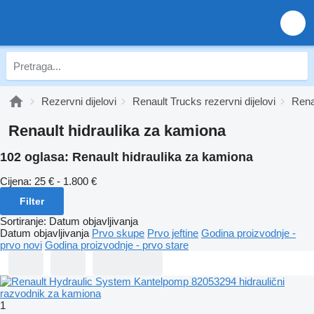
Rezervni dijelovi
Renault Trucks rezervni dijelovi
Rena
Renault hidraulika za kamiona
102 oglasa:
Renault hidraulika za kamiona
Cijena:
25 € - 1.800 €
Filter
Sortiranje
:
Datum objavljivanja
Datum objavljivanja
Prvo skupe
Prvo jeftine
Godina proizvodnje -
prvo novi
Godina proizvodnje - prvo stare
1