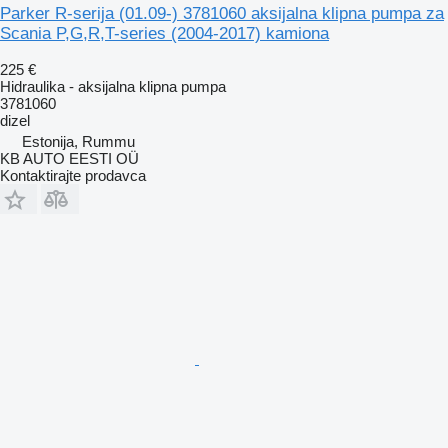
Parker R-serija (01.09-) 3781060 aksijalna klipna pumpa za
Scania P,G,R,T-series (2004-2017) kamiona
225 €
Hidraulika - aksijalna klipna pumpa
3781060
dizel
Estonija, Rummu
KB AUTO EESTI OÜ
Kontaktirajte prodavca