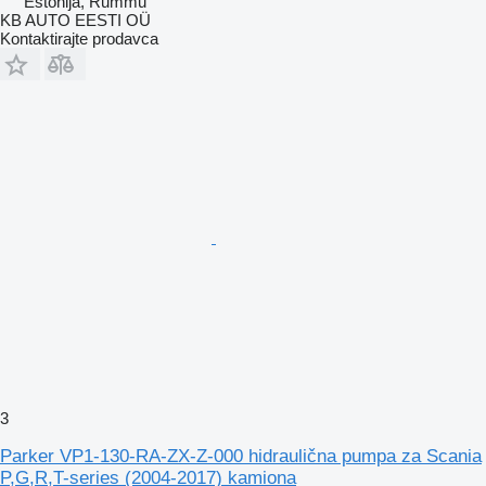
Estonija, Rummu
KB AUTO EESTI OÜ
Kontaktirajte prodavca
3
Parker VP1-130-RA-ZX-Z-000 hidraulična pumpa za Scania
P,G,R,T-series (2004-2017) kamiona