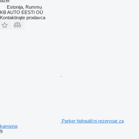
dizel
Estonija, Rummu
KB AUTO EESTI OÜ
Kontaktirajte prodavca
Parker hidraulični rezervoar za
kamiona
9