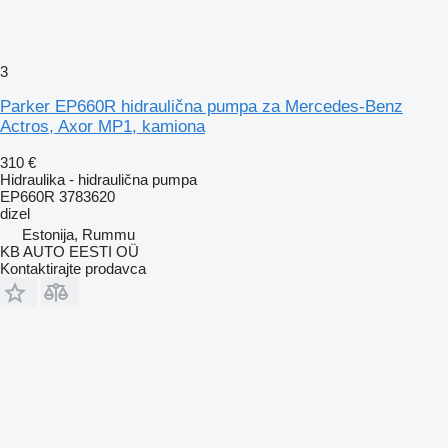
3
Parker EP660R hidraulična pumpa za Mercedes-Benz
Actros, Axor MP1, kamiona
310 €
Hidraulika - hidraulična pumpa
EP660R 3783620
dizel
Estonija, Rummu
KB AUTO EESTI OÜ
Kontaktirajte prodavca