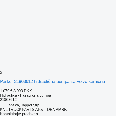
3
Parker 21963612 hidraulična pumpa za Volvo kamiona
1.070 €
8.000 DKK
Hidraulika - hidraulična pumpa
21963612
Danska, Tappernøje
KNL TRUCKPARTS APS – DENMARK
Kontaktirajte prodavca