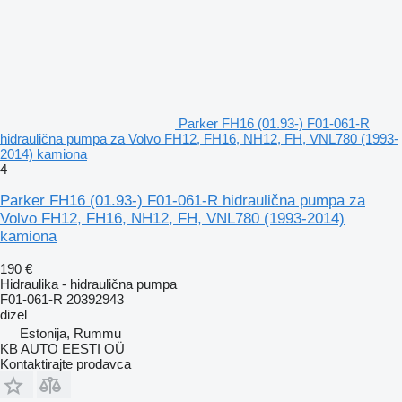
Parker FH16 (01.93-) F01-061-R
hidraulična pumpa za Volvo FH12, FH16, NH12, FH, VNL780 (1993-
2014) kamiona
4
Parker FH16 (01.93-) F01-061-R hidraulična pumpa za
Volvo FH12, FH16, NH12, FH, VNL780 (1993-2014)
kamiona
190 €
Hidraulika - hidraulična pumpa
F01-061-R 20392943
dizel
Estonija, Rummu
KB AUTO EESTI OÜ
Kontaktirajte prodavca