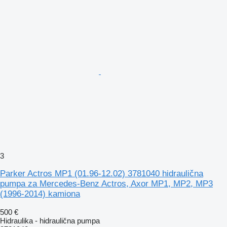
3
Parker Actros MP1 (01.96-12.02) 3781040 hidraulična
pumpa za Mercedes-Benz Actros, Axor MP1, MP2, MP3
(1996-2014) kamiona
500 €
Hidraulika - hidraulična pumpa