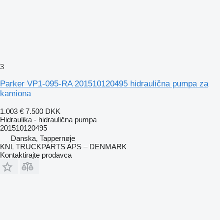
3
Parker VP1-095-RA 201510120495 hidraulična pumpa za
kamiona
1.003 €
7.500 DKK
Hidraulika - hidraulična pumpa
201510120495
Danska, Tappernøje
KNL TRUCKPARTS APS – DENMARK
Kontaktirajte prodavca