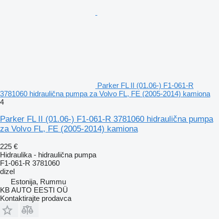
Parker FL II (01.06-) F1-061-R
3781060 hidraulična pumpa za Volvo FL, FE (2005-2014) kamiona
4
Parker FL II (01.06-) F1-061-R 3781060 hidraulična pumpa
za Volvo FL, FE (2005-2014) kamiona
225 €
Hidraulika - hidraulična pumpa
F1-061-R 3781060
dizel
Estonija, Rummu
KB AUTO EESTI OÜ
Kontaktirajte prodavca