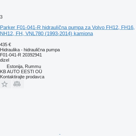
3
Parker F01-041-R hidraulična pumpa za Volvo FH12, FH16,
NH12, FH, VNL780 (1993-2014) kamiona
435 €
Hidraulika - hidraulična pumpa
F01-041-R 20392941
dizel
Estonija, Rummu
KB AUTO EESTI OÜ
Kontaktirajte prodavca