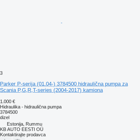
3
Parker P-serija (01.04-) 3784500 hidraulična pumpa za
Scania P,G,R,T-series (2004-2017) kamiona
1.000 €
Hidraulika - hidraulična pumpa
3784500
dizel
Estonija, Rummu
KB AUTO EESTI OÜ
Kontaktirajte prodavca