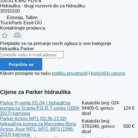
100,81 €
Bez PDV-a
Hidraulika - drugi rezervni dio za hidrauliku
35910100
Estonija, Tallinn
TruckParts Eesti OÜ
Kontaktirajte prodavca
Pretplatite se na primanje novih oglasa iz ove kategorije
hidraulika
Parker
Potpišite se
Klikom pristajete na našu
politiku privatnosti
i
korisnički ugovor
.
Cijene za Parker hidraulika
Parker R-serija (01.04-) hidraulična
Kataloški broj: 024-
pumpa za Scania P,G,R,T-series (2004-
94405-0, gorivo:
124 €
2017) kamiona
dizel
Parker Actros MP1 (01.96-12.02)
Kataloški broj:
hidraulična pumpa za Mercedes-Benz
3781040, gorivo:
500 €
Actros, Axor MP1, MP2, MP3 (1996-
dizel
2014) kamiona