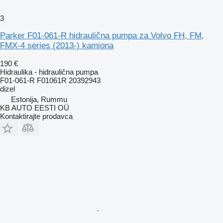
3
Parker F01-061-R hidraulična pumpa za Volvo FH, FM,
FMX-4 series (2013-) kamiona
190 €
Hidraulika - hidraulična pumpa
F01-061-R F01061R 20392943
dizel
Estonija, Rummu
KB AUTO EESTI OÜ
Kontaktirajte prodavca