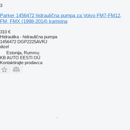
3
Parker 1456472 hidraulična pumpa za Volvo FM7-FM12,
FM, FMX (1998-2014) kamiona
310 €
Hidraulika - hidraulična pumpa
1456472 DGP2225AVRJ
dizel
Estonija, Rummu
KB AUTO EESTI OÜ
Kontaktirajte prodavca