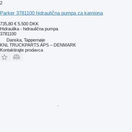
2
Parker 3781100 hidraulična pumpa za kamiona
735,80 €
5.500 DKK
Hidraulika - hidraulična pumpa
3781100
Danska, Tappernøje
KNL TRUCKPARTS APS – DENMARK
Kontaktirajte prodavca