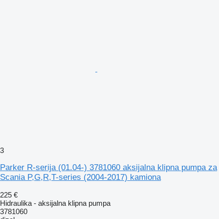
3
Parker R-serija (01.04-) 3781060 aksijalna klipna pumpa za
Scania P,G,R,T-series (2004-2017) kamiona
225 €
Hidraulika - aksijalna klipna pumpa
3781060