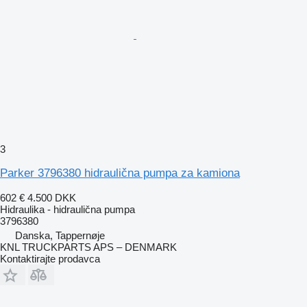
3
Parker 3796380 hidraulična pumpa za kamiona
602 €
4.500 DKK
Hidraulika - hidraulična pumpa
3796380
Danska, Tappernøje
KNL TRUCKPARTS APS – DENMARK
Kontaktirajte prodavca