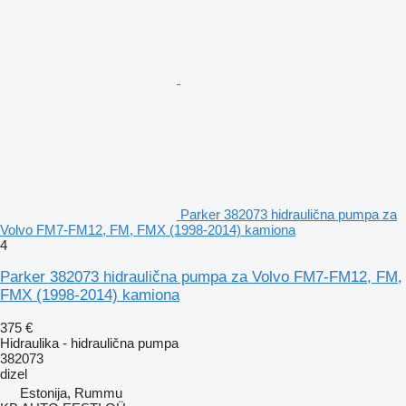
Parker 382073 hidraulična pumpa za
Volvo FM7-FM12, FM, FMX (1998-2014) kamiona
4
Parker 382073 hidraulična pumpa za Volvo FM7-FM12, FM,
FMX (1998-2014) kamiona
375 €
Hidraulika - hidraulična pumpa
382073
dizel
Estonija, Rummu