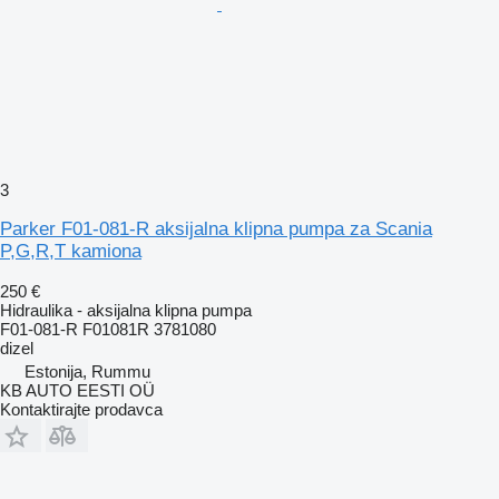
3
Parker F01-081-R aksijalna klipna pumpa za Scania
P,G,R,T kamiona
250 €
Hidraulika - aksijalna klipna pumpa
F01-081-R F01081R 3781080
dizel
Estonija, Rummu
KB AUTO EESTI OÜ
Kontaktirajte prodavca