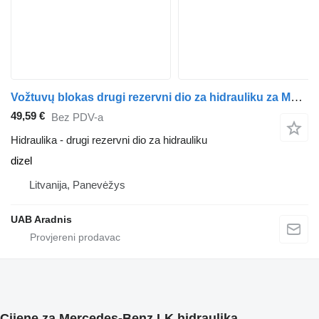
Vožtuvų blokas drugi rezervni dio za hidrauliku za Mercedes-Benz LK/LN2 814 F kamiona
49,59 €
Bez PDV-a
Hidraulika - drugi rezervni dio za hidrauliku
dizel
Litvanija, Panevėžys
UAB Aradnis
Cijene za Mercedes-Benz LK hidraulika