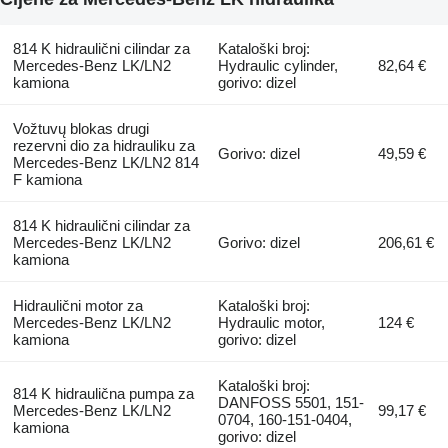
814 K hidraulični cilindar za
Kataloški broj:
Mercedes-Benz LK/LN2
Hydraulic cylinder,
82,64 €
kamiona
gorivo: dizel
Vožtuvų blokas drugi
rezervni dio za hidrauliku za
Gorivo: dizel
49,59 €
Mercedes-Benz LK/LN2 814
F kamiona
814 K hidraulični cilindar za
Mercedes-Benz LK/LN2
Gorivo: dizel
206,61 €
kamiona
Hidraulični motor za
Kataloški broj:
Mercedes-Benz LK/LN2
Hydraulic motor,
124 €
kamiona
gorivo: dizel
Kataloški broj:
814 K hidraulična pumpa za
DANFOSS 5501, 151-
Mercedes-Benz LK/LN2
99,17 €
0704, 160-151-0404,
kamiona
gorivo: dizel