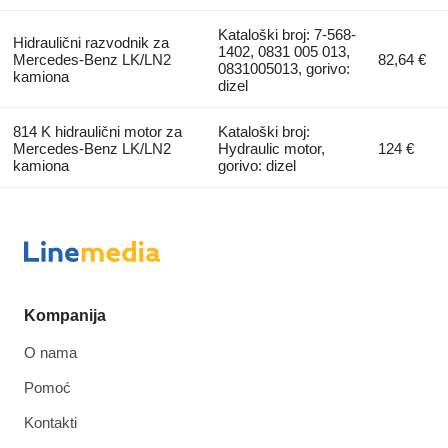
Kataloški broj: 7-568-
Hidraulični razvodnik za
1402, 0831 005 013,
Mercedes-Benz LK/LN2
82,64 €
0831005013, gorivo:
kamiona
dizel
814 K hidraulični motor za
Kataloški broj:
Mercedes-Benz LK/LN2
Hydraulic motor,
124 €
kamiona
gorivo: dizel
Kompanija
O nama
Pomoć
Kontakti