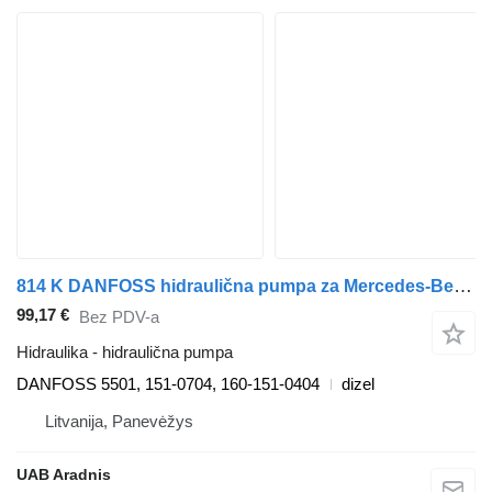
814 K DANFOSS hidraulična pumpa za Mercedes-Benz LK/LN2 kamiona
99,17 €
Bez PDV-a
Hidraulika - hidraulična pumpa
DANFOSS 5501, 151-0704, 160-151-0404
dizel
Litvanija, Panevėžys
UAB Aradnis