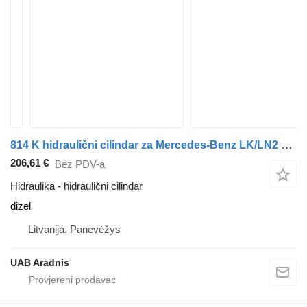
814 K hidraulični cilindar za Mercedes-Benz LK/LN2 kamiona
206,61 €
Bez PDV-a
Hidraulika - hidraulični cilindar
dizel
Litvanija, Panevėžys
UAB Aradnis