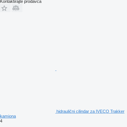
Kontaktirajte prodavca
hidraulični cilindar za IVECO Trakker
kamiona
4