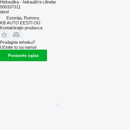
Hidraulika - hidraulični cilindar
500337311
dizel
Estonija, Rummu
KB AUTO EESTI OÜ
Kontaktirajte prodavca
Prodajete tehniku?
Učinite to sa nama!
Postavite oglas