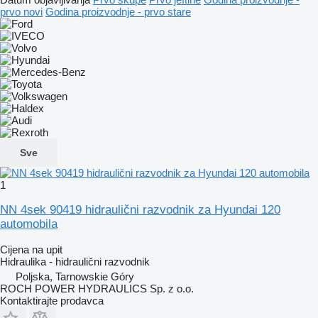
prvo novi
Godina proizvodnje - prvo stare
Sve
1
NN 4sek 90419 hidraulični razvodnik za Hyundai 120
automobila
Cijena na upit
Hidraulika - hidraulični razvodnik
Poljska, Tarnowskie Góry
ROCH POWER HYDRAULICS Sp. z o.o.
Kontaktirajte prodavca