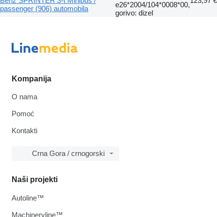
Benz SPRINTER 3-t Minibus /
123,97 €
e26*2004/104*0008*00,
passenger (906) automobila
gorivo: dizel
Kompanija
O nama
Pomoć
Kontakti
Crna Gora / crnogorski
Naši projekti
Autoline™
Machineryline™