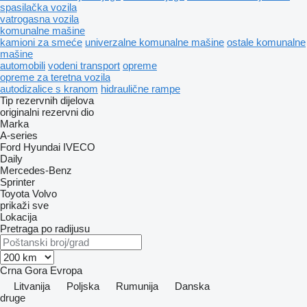
spasilačka vozila
vatrogasna vozila
komunalne mašine
kamioni za smeće
univerzalne komunalne mašine
ostale komunalne
mašine
automobili
vodeni transport
opreme
оpremе za teretna vozila
autodizalice s kranom
hidraulične rampe
Tip rezervnih dijelova
originalni rezervni dio
Marka
A-series
Ford
Hyundai
IVECO
Daily
Mercedes-Benz
Sprinter
Toyota
Volvo
prikaži sve
Lokacija
Pretraga po radijusu
Crna Gora
Evropa
Litvanija
Poljska
Rumunija
Danska
druge