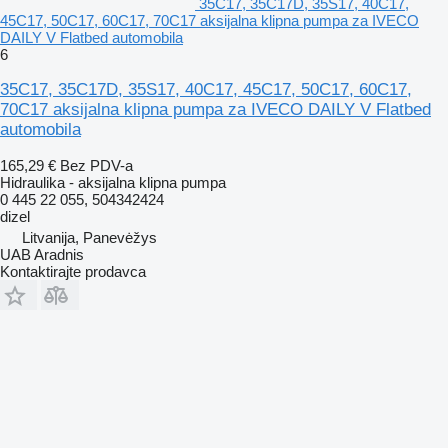
35C17, 35C17D, 35S17, 40C17,
45C17, 50C17, 60C17, 70C17 aksijalna klipna pumpa za IVECO
DAILY V Flatbed automobila
6
35C17, 35C17D, 35S17, 40C17, 45C17, 50C17, 60C17,
70C17 aksijalna klipna pumpa za IVECO DAILY V Flatbed
automobila
165,29 €
Bez PDV-a
Hidraulika - aksijalna klipna pumpa
0 445 22 055, 504342424
dizel
Litvanija, Panevėžys
UAB Aradnis
Kontaktirajte prodavca