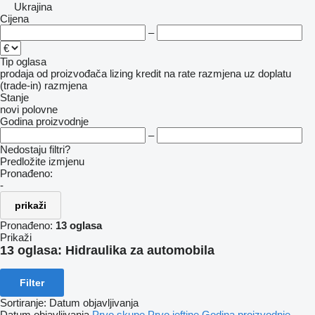
Ukrajina
Cijena
–
Tip oglasa
prodaja
od proizvođača
lizing
kredit
na rate
razmjena uz doplatu
(trade-in)
razmjena
Stanje
novi
polovne
Godina proizvodnje
–
Nedostaju filtri?
Predložite izmjenu
Pronađeno:
-
prikaži
Pronađeno:
13 oglasa
Prikaži
13 oglasa:
Hidraulika za automobila
Filter
Sortiranje
:
Datum objavljivanja
Datum objavljivanja
Prvo skupe
Prvo jeftine
Godina proizvodnje -