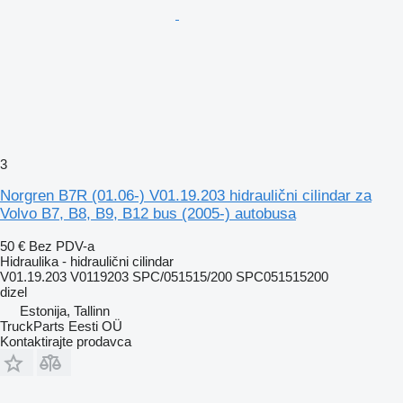
3
Norgren B7R (01.06-) V01.19.203 hidraulični cilindar za
Volvo B7, B8, B9, B12 bus (2005-) autobusa
50 €
Bez PDV-a
Hidraulika - hidraulični cilindar
V01.19.203 V0119203 SPC/051515/200 SPC051515200
dizel
Estonija, Tallinn
TruckParts Eesti OÜ
Kontaktirajte prodavca