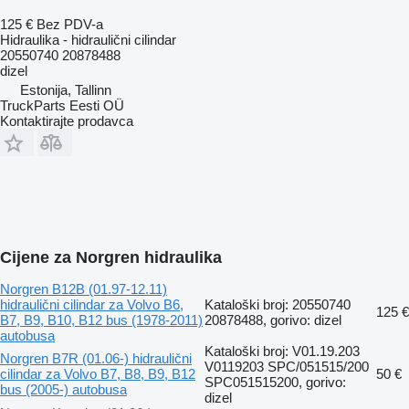
125 €
Bez PDV-a
Hidraulika - hidraulični cilindar
20550740 20878488
dizel
Estonija, Tallinn
TruckParts Eesti OÜ
Kontaktirajte prodavca
Cijene za Norgren hidraulika
Norgren B12B (01.97-12.11)
hidraulični cilindar za Volvo B6,
Kataloški broj: 20550740
125 €
B7, B9, B10, B12 bus (1978-2011)
20878488, gorivo: dizel
autobusa
Kataloški broj: V01.19.203
Norgren B7R (01.06-) hidraulični
V0119203 SPC/051515/200
cilindar za Volvo B7, B8, B9, B12
50 €
SPC051515200, gorivo:
bus (2005-) autobusa
dizel