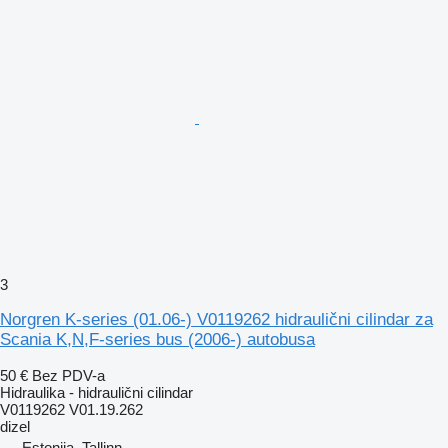
3
Norgren K-series (01.06-) V0119262 hidraulični cilindar za
Scania K,N,F-series bus (2006-) autobusa
50 €
Bez PDV-a
Hidraulika - hidraulični cilindar
V0119262 V01.19.262
dizel
Estonija, Tallinn