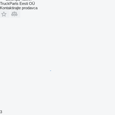
TruckParts Eesti OÜ
Kontaktirajte prodavca
3