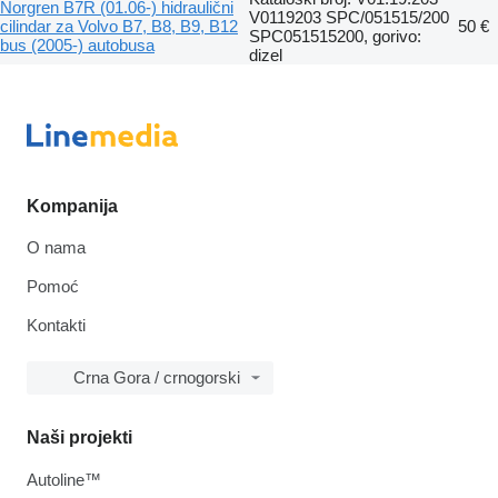
Norgren B7R (01.06-) hidraulični
V0119203 SPC/051515/200
cilindar za Volvo B7, B8, B9, B12
50 €
SPC051515200, gorivo:
bus (2005-) autobusa
dizel
Kompanija
O nama
Pomoć
Kontakti
Crna Gora / crnogorski
Naši projekti
Autoline™