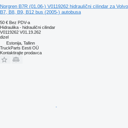
Norgren B7R (01.06-) V0119262 hidraulični cilindar za Volvo
B7, B8, B9, B12 bus (2005-) autobusa
50 €
Bez PDV-a
Hidraulika - hidraulični cilindar
V0119262 V01.19.262
dizel
Estonija, Tallinn
TruckParts Eesti OÜ
Kontaktirajte prodavca