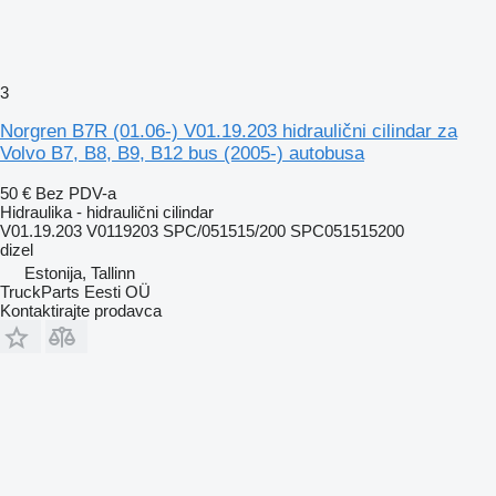
3
Norgren B7R (01.06-) V01.19.203 hidraulični cilindar za
Volvo B7, B8, B9, B12 bus (2005-) autobusa
50 €
Bez PDV-a
Hidraulika - hidraulični cilindar
V01.19.203 V0119203 SPC/051515/200 SPC051515200
dizel
Estonija, Tallinn
TruckParts Eesti OÜ
Kontaktirajte prodavca