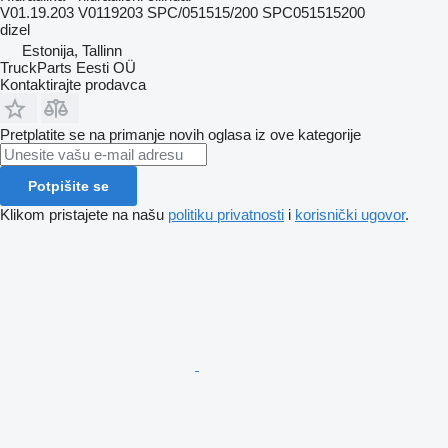
V01.19.203 V0119203 SPC/051515/200 SPC051515200
dizel
Estonija, Tallinn
TruckParts Eesti OÜ
Kontaktirajte prodavca
Pretplatite se na primanje novih oglasa iz ove kategorije
Potpišite se
Klikom pristajete na našu
politiku privatnosti
i
korisnički ugovor
.