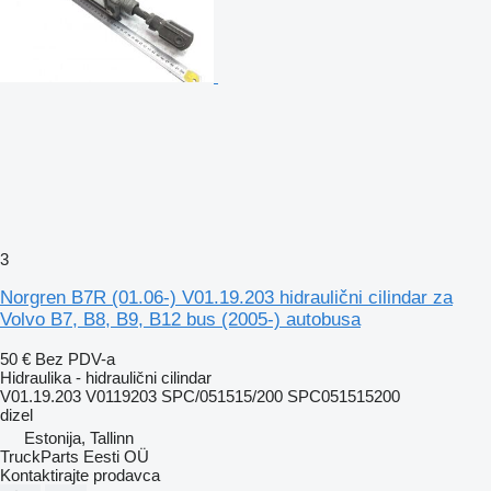
3
Norgren B7R (01.06-) V01.19.203 hidraulični cilindar za
Volvo B7, B8, B9, B12 bus (2005-) autobusa
50 €
Bez PDV-a
Hidraulika - hidraulični cilindar
V01.19.203 V0119203 SPC/051515/200 SPC051515200
dizel
Estonija, Tallinn
TruckParts Eesti OÜ
Kontaktirajte prodavca