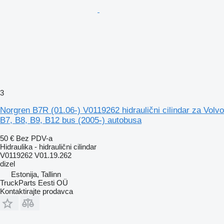
3
Norgren B7R (01.06-) V0119262 hidraulični cilindar za Volvo
B7, B8, B9, B12 bus (2005-) autobusa
50 €
Bez PDV-a
Hidraulika - hidraulični cilindar
V0119262 V01.19.262
dizel
Estonija, Tallinn
TruckParts Eesti OÜ
Kontaktirajte prodavca