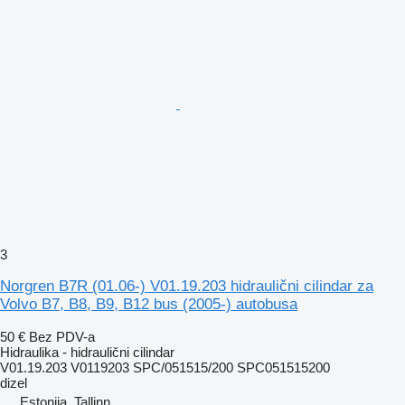
3
Norgren B7R (01.06-) V01.19.203 hidraulični cilindar za
Volvo B7, B8, B9, B12 bus (2005-) autobusa
50 €
Bez PDV-a
Hidraulika - hidraulični cilindar
V01.19.203 V0119203 SPC/051515/200 SPC051515200
dizel
Estonija, Tallinn