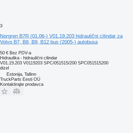
3
Norgren B7R (01.06-) V01.19.203 hidraulični cilindar za
Volvo B7, B8, B9, B12 bus (2005-) autobusa
50 €
Bez PDV-a
Hidraulika - hidraulični cilindar
V01.19.203 V0119203 SPC/051515/200 SPC051515200
dizel
Estonija, Tallinn
TruckParts Eesti OÜ
Kontaktirajte prodavca