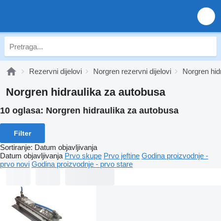
Rezervni dijelovi
Norgren rezervni dijelovi
Norgren hid
Norgren hidraulika za autobusa
10 oglasa:
Norgren hidraulika za autobusa
Filter
Sortiranje
:
Datum objavljivanja
Datum objavljivanja
Prvo skupe
Prvo jeftine
Godina proizvodnje -
prvo novi
Godina proizvodnje - prvo stare