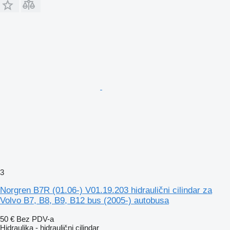
3
Norgren B7R (01.06-) V01.19.203 hidraulični cilindar za
Volvo B7, B8, B9, B12 bus (2005-) autobusa
50 €
Bez PDV-a
Hidraulika - hidraulični cilindar