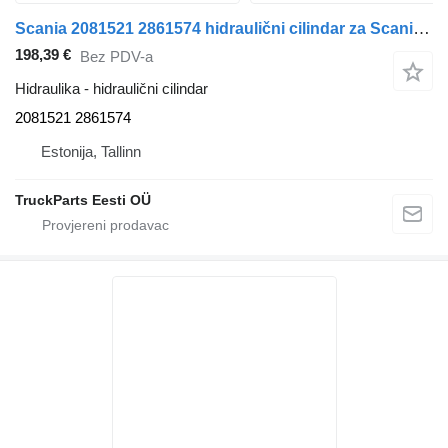
Scania 2081521 2861574 hidraulični cilindar za Scania L,P,G,R,S-series (2016-) tegljača
198,39 €
Bez PDV-a
Hidraulika - hidraulični cilindar
2081521 2861574
Estonija, Tallinn
TruckParts Eesti OÜ