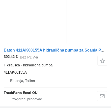
Eaton 411AK00155A hidraulična pumpa za Scania P,G,R,T-series (2004-2017) tegljača
302,42 €
Bez PDV-a
Hidraulika - hidraulična pumpa
411AK00155A
Estonija, Tallinn
TruckParts Eesti OÜ