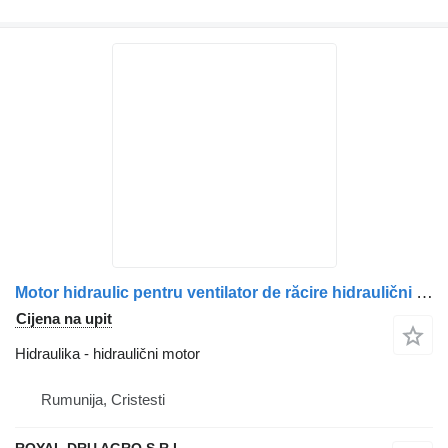
Motor hidraulic pentru ventilator de răcire hidraulični motor za Scania – Coduri: 2196418, 2032381, 1853889 kamiona
Cijena na upit
Hidraulika - hidraulični motor
Rumunija, Cristesti
ROYAL DRU AGRO S.R.L.