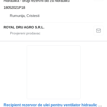
Hidraulika - drugi rezervni dio za hidrauliku
18052021P18
Rumunija, Cristesti
ROYAL DRU AGRO S.R.L.
Recipient rezervor de ulei pentru ventilator hidraulic hidraulični rezervoar za Scania 13167 3000 kamiona