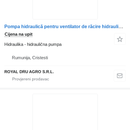
Pompa hidraulică pentru ventilator de răcire hidraulična pumpa za Scania – Coduri 1930955, 2202323, 1793202 kamiona
Cijena na upit
Hidraulika - hidraulična pumpa
Rumunija, Cristesti
ROYAL DRU AGRO S.R.L.