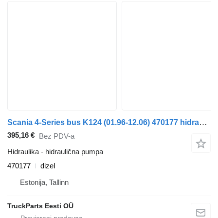
Scania 4-Series bus K124 (01.96-12.06) 470177 hidraulična pumpa za Scania 4-series bus (1995-2006) autobusa
395,16 €
Bez PDV-a
Hidraulika - hidraulična pumpa
470177
dizel
Estonija, Tallinn
TruckParts Eesti OÜ