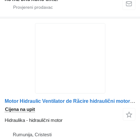
Motor Hidraulic Ventilator de Răcire hidraulični motor za Scania 1853889, 2032381, 2196418 kamiona
Cijena na upit
Hidraulika - hidraulični motor
Rumunija, Cristesti