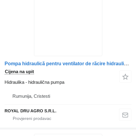
Pompa hidraulică pentru ventilator de răcire hidraulična pumpa za Scania (coduri: 1496939, 1395780, 1111885) kamiona
Cijena na upit
Hidraulika - hidraulična pumpa
Rumunija, Cristesti
ROYAL DRU AGRO S.R.L.