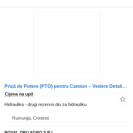
Priză de Putere (PTO) pentru Camion – Vedere Detaliată a Compone za Scania EG650P kamiona
Cijena na upit
Hidraulika - drugi rezervni dio za hidrauliku
Rumunija, Cristesti
ROYAL DRU AGRO S.R.L.