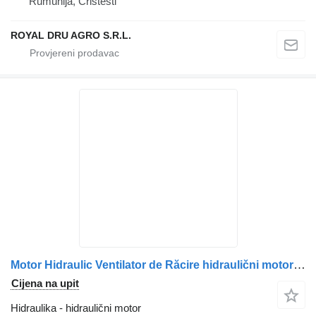
Rumunija, Cristesti
ROYAL DRU AGRO S.R.L.
Motor Hidraulic Ventilator de Răcire hidraulični motor za Scania (Coduri: 2196418, 2032381, 1853889) kamiona
Cijena na upit
Hidraulika - hidraulični motor