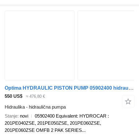
Optima HYDRAULIC PISTON PUMP 05902400 hidraulična pumpa za kamiona
550 US$
≈ 476,80 €
Hidraulika - hidraulična pumpa
Stanje
novi
05902400 Equivalent: HYDROCAR :
201PE040ZSE, 201PE050ZSE, 201PE060ZSE,
201PE060ZSE OMFB 2 PAK SERIES...