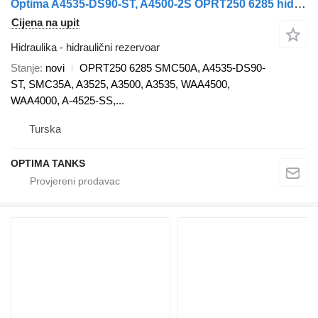
Optima A4535-DS90-ST, A4500-2S OPRT250 6285 hidraulični rezervoar za kamiona
Cijena na upit
Hidraulika - hidraulični rezervoar
Stanje
novi
OPRT250 6285 SMC50A, A4535-DS90-
ST, SMC35A, A3525, A3500, A3535, WAA4500,
WAA4000, A-4525-SS,...
Turska
OPTIMA TANKS