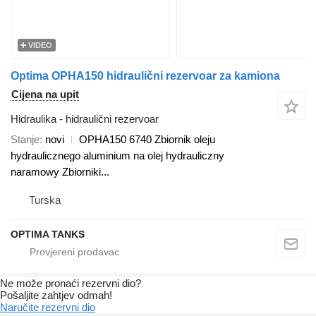
VIDEO
Optima OPHA150 hidraulični rezervoar za kamiona
Cijena na upit
Hidraulika - hidraulični rezervoar
Stanje
novi
OPHA150 6740 Zbiornik oleju
hydraulicznego aluminium na olej hydrauliczny
naramowy Zbiorniki...
Turska
OPTIMA TANKS
Ne može pronaći rezervni dio?
Pošaljite zahtjev odmah!
Naručite rezervni dio