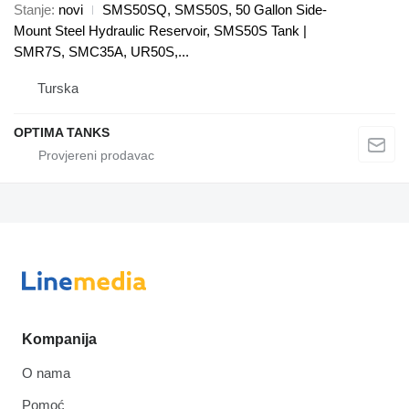
Stanje
novi
SMS50SQ, SMS50S, 50 Gallon Side-
Mount Steel Hydraulic Reservoir, SMS50S Tank |
SMR7S, SMC35A, UR50S,...
Turska
OPTIMA TANKS
Kompanija
O nama
Pomoć