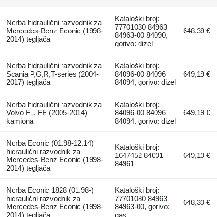
Kataloški broj:
Norba hidraulični razvodnik za
77701080 84963
Mercedes-Benz Econic (1998-
648,39 €
84963-00 84090,
2014) tegljača
gorivo: dizel
Norba hidraulični razvodnik za
Kataloški broj:
Scania P,G,R,T-series (2004-
84096-00 84096
649,19 €
2017) tegljača
84094, gorivo: dizel
Norba hidraulični razvodnik za
Kataloški broj:
Volvo FL, FE (2005-2014)
84096-00 84096
649,19 €
kamiona
84094, gorivo: dizel
Norba Econic (01.98-12.14)
Kataloški broj:
hidraulični razvodnik za
1647452 84091
649,19 €
Mercedes-Benz Econic (1998-
84961
2014) tegljača
Norba Econic 1828 (01.98-)
Kataloški broj:
hidraulični razvodnik za
77701080 84963
648,39 €
Mercedes-Benz Econic (1998-
84963-00, gorivo:
2014) tegljača
gas