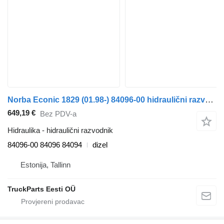
Norba Econic 1829 (01.98-) 84096-00 hidraulični razvodnik za Mercedes-Benz Econic (1998-2014) tegljača
649,19 €
Bez PDV-a
Hidraulika - hidraulični razvodnik
84096-00 84096 84094
dizel
Estonija, Tallinn
TruckParts Eesti OÜ