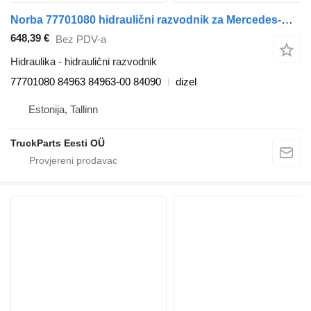
Norba 77701080 hidraulični razvodnik za Mercedes-Benz Econic (1998-2014) tegljača
648,39 €
Bez PDV-a
Hidraulika - hidraulični razvodnik
77701080 84963 84963-00 84090
dizel
Estonija, Tallinn
TruckParts Eesti OÜ