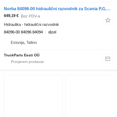
Norba 84096-00 hidraulični razvodnik za Scania P,G,R,T-series (2004-2017) tegljača
649,19 €
Bez PDV-a
Hidraulika - hidraulični razvodnik
84096-00 84096 84094
dizel
Estonija, Tallinn
TruckParts Eesti OÜ