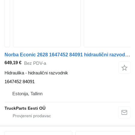
Norba Econic 2628 1647452 84091 hidraulični razvodnik za Mercedes-Benz Econic (1998-2014) kamiona
649,19 €
Bez PDV-a
Hidraulika - hidraulični razvodnik
1647452 84091
Estonija, Tallinn
TruckParts Eesti OÜ