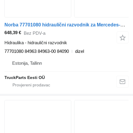
Norba 77701080 hidraulični razvodnik za Mercedes-Benz Econic (1998-2014) tegljača
648,39 €
Bez PDV-a
Hidraulika - hidraulični razvodnik
77701080 84963 84963-00 84090
dizel
Estonija, Tallinn
TruckParts Eesti OÜ