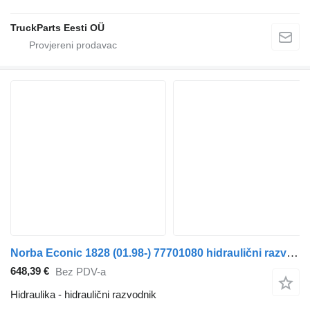
TruckParts Eesti OÜ
Norba Econic 1828 (01.98-) 77701080 hidraulični razvodnik za Mercedes-Benz Econic (1998-2014) tegljača
648,39 €
Bez PDV-a
Hidraulika - hidraulični razvodnik