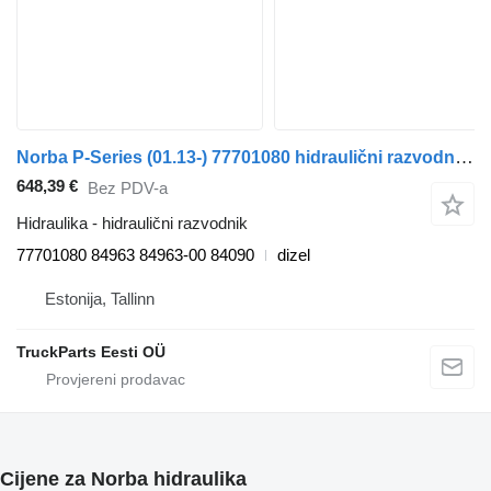
Norba P-Series (01.13-) 77701080 hidraulični razvodnik za Scania P,G,R,T-series (2004-2017) tegljača
648,39 €
Bez PDV-a
Hidraulika - hidraulični razvodnik
77701080 84963 84963-00 84090
dizel
Estonija, Tallinn
TruckParts Eesti OÜ
Cijene za Norba hidraulika