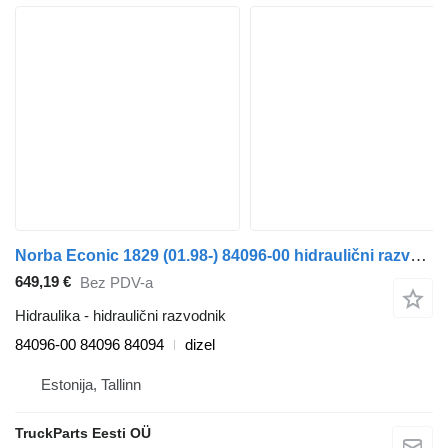
Norba Econic 1829 (01.98-) 84096-00 hidraulični razvodnik za Mercedes-Benz Econic (1998-2014) kamiona
649,19 €
Bez PDV-a
Hidraulika - hidraulični razvodnik
84096-00 84096 84094
dizel
Estonija, Tallinn
TruckParts Eesti OÜ