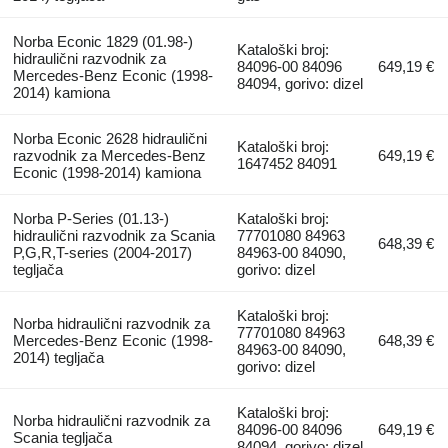
Norba Econic 1829 (01.98-)
Kataloški broj:
hidraulični razvodnik za
84096-00 84096
649,19 €
Mercedes-Benz Econic (1998-
84094, gorivo: dizel
2014) kamiona
Norba Econic 2628 hidraulični
Kataloški broj:
razvodnik za Mercedes-Benz
649,19 €
1647452 84091
Econic (1998-2014) kamiona
Norba P-Series (01.13-)
Kataloški broj:
hidraulični razvodnik za Scania
77701080 84963
648,39 €
P,G,R,T-series (2004-2017)
84963-00 84090,
tegljača
gorivo: dizel
Kataloški broj:
Norba hidraulični razvodnik za
77701080 84963
Mercedes-Benz Econic (1998-
648,39 €
84963-00 84090,
2014) tegljača
gorivo: dizel
Kataloški broj:
Norba hidraulični razvodnik za
84096-00 84096
649,19 €
Scania tegljača
84094, gorivo: dizel