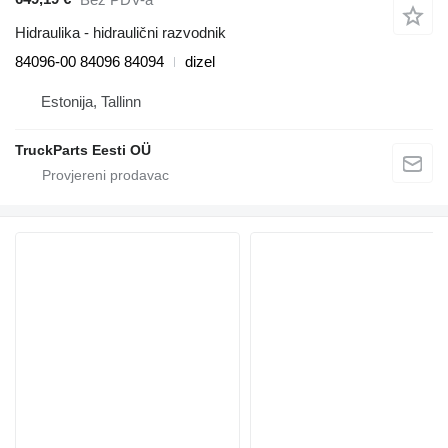
Hidraulika - hidraulični razvodnik
84096-00 84096 84094
dizel
Estonija, Tallinn
TruckParts Eesti OÜ