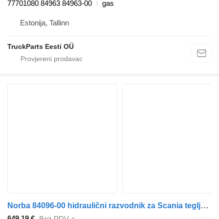
77701080 84963 84963-00
gas
Estonija, Tallinn
TruckParts Eesti OÜ
Norba 84096-00 hidraulični razvodnik za Scania tegljača
649,19 €
Bez PDV-a