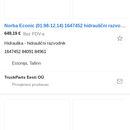
Norba Econic (01.98-12.14) 1647452 hidraulični razvodnik za Mercedes-Benz Econic (1998-2014) tegljača
649,19 €
Bez PDV-a
Hidraulika - hidraulični razvodnik
1647452 84091 84961
Estonija, Tallinn
TruckParts Eesti OÜ