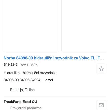
Norba 84096-00 hidraulični razvodnik za Volvo FL, FE (2005-2014) kamiona
649,19 €
Bez PDV-a
Hidraulika - hidraulični razvodnik
84096-00 84096 84094
dizel
Estonija, Tallinn
TruckParts Eesti OÜ