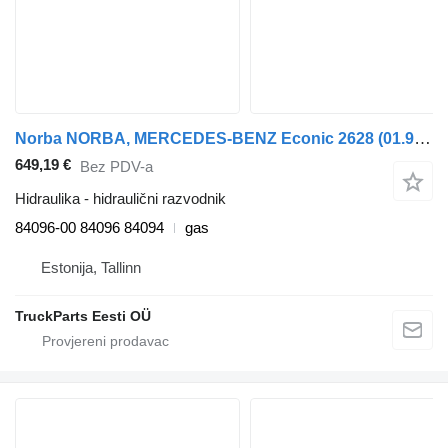
Norba NORBA, MERCEDES-BENZ Econic 2628 (01.98-) 84096-00 hidraulični razvodnik za Mercedes-Benz Econic (1998-2014) kamiona
649,19 €
Bez PDV-a
Hidraulika - hidraulični razvodnik
84096-00 84096 84094
gas
Estonija, Tallinn
TruckParts Eesti OÜ