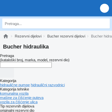
Rezervni dijelovi
Bucher rezervni dijelovi
Bucher hidra
Bucher hidraulika
Pretraga
(kataloški broj, marka, model, rezervni dio)
Kategorija
hidraulične pumpe
hidraulični razvodnici
Kategorija tehnike
komunalna vozila
mašine za čišćenje puteva
vozila za čišćenje ulica
Tip rezervnih dijelova
originalni rezervni dio