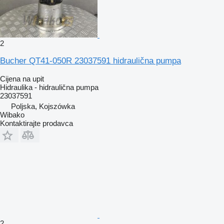
2
Bucher QT41-050R 23037591 hidraulična pumpa
Cijena na upit
Hidraulika - hidraulična pumpa
23037591
Poljska, Kojszówka
Wibako
Kontaktirajte prodavca
2