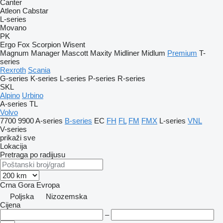
Canter
Atleon
Cabstar
L-series
Movano
PK
Ergo
Fox
Scorpion
Wisent
Magnum
Manager
Mascott
Maxity
Midliner
Midlum
Premium
T-
series
Rexroth
Scania
G-series
K-series
L-series
P-series
R-series
SKL
Alpino
Urbino
A-series
TL
Volvo
7700
9900
A-series
B-series
EC
FH
FL
FM
FMX
L-series
VNL
V-series
prikaži sve
Lokacija
Pretraga po radijusu
Crna Gora
Evropa
Poljska
Nizozemska
Cijena
–