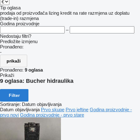
Tip oglasa
prodaja
od proizvođača
lizing
kredit
na rate
razmjena uz doplatu
(trade-in)
razmjena
Godina proizvodnje
–
Nedostaju filtri?
Predložite izmjenu
Pronađeno:
-
prikaži
Pronađeno:
9 oglasa
Prikaži
9 oglasa:
Bucher hidraulika
Filter
Sortiranje
:
Datum objavljivanja
Datum objavljivanja
Prvo skupe
Prvo jeftine
Godina proizvodnje -
prvo novi
Godina proizvodnje - prvo stare