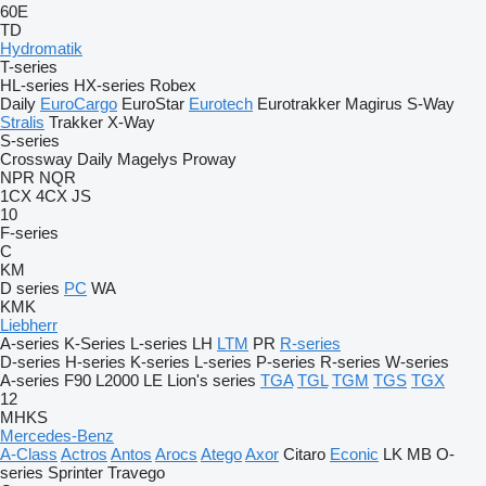
60E
TD
Hydromatik
T-series
HL-series
HX-series
Robex
Daily
EuroCargo
EuroStar
Eurotech
Eurotrakker
Magirus
S-Way
Stralis
Trakker
X-Way
S-series
Crossway
Daily
Magelys
Proway
NPR
NQR
1CX
4CX
JS
10
F-series
C
KM
D series
PC
WA
KMK
Liebherr
A-series
K-Series
L-series
LH
LTM
PR
R-series
D-series
H-series
K-series
L-series
P-series
R-series
W-series
A-series
F90
L2000
LE
Lion's series
TGA
TGL
TGM
TGS
TGX
12
MHKS
Mercedes-Benz
A-Class
Actros
Antos
Arocs
Atego
Axor
Citaro
Econic
LK
MB
O-
series
Sprinter
Travego