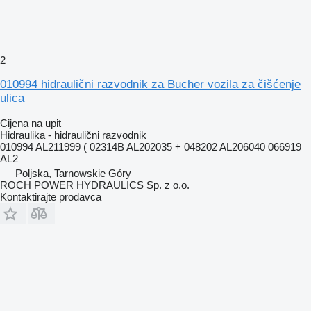
2
010994 hidraulični razvodnik za Bucher vozila za čišćenje
ulica
Cijena na upit
Hidraulika - hidraulični razvodnik
010994 AL211999 ( 02314B AL202035 + 048202 AL206040 066919
AL2
Poljska, Tarnowskie Góry
ROCH POWER HYDRAULICS Sp. z o.o.
Kontaktirajte prodavca