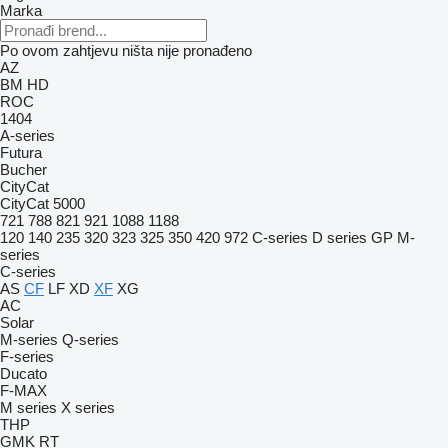
Marka
Po ovom zahtjevu ništa nije pronađeno
AZ
BM
HD
ROC
1404
A-series
Futura
Bucher
CityCat
CityCat 5000
721
788
821
921
1088
1188
120
140
235
320
323
325
350
420
972
C-series
D series
GP
M-
series
C-series
AS
CF
LF
XD
XF
XG
AC
Solar
M-series
Q-series
F-series
Ducato
F-MAX
M series
X series
THP
GMK
RT