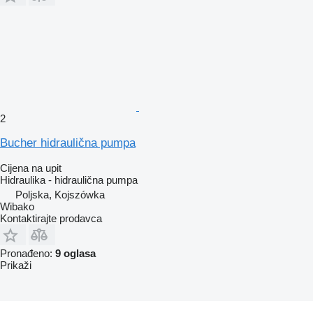
2
Bucher hidraulična pumpa
Cijena na upit
Hidraulika - hidraulična pumpa
Poljska, Kojszówka
Wibako
Kontaktirajte prodavca
Pronađeno:
9 oglasa
Prikaži