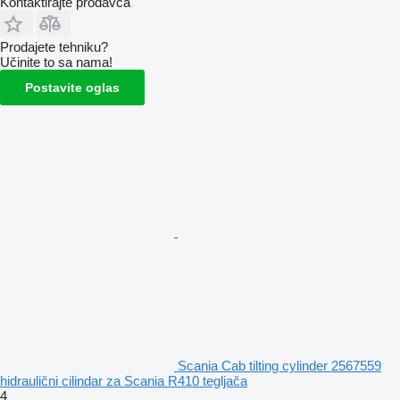
Kontaktirajte prodavca
Prodajete tehniku?
Učinite to sa nama!
Postavite oglas
Scania Cab tilting cylinder 2567559
hidraulični cilindar za Scania R410 tegljača
4