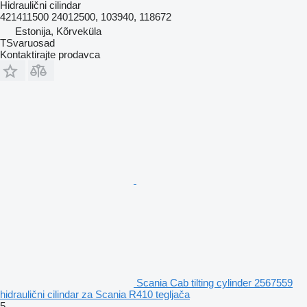
Hidraulični cilindar
421411500 24012500, 103940, 118672
Estonija, Kõrveküla
TSvaruosad
Kontaktirajte prodavca
Scania Cab tilting cylinder 2567559
hidraulični cilindar za Scania R410 tegljača
5