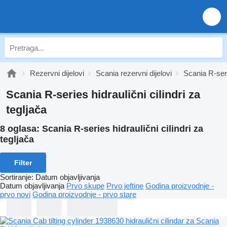
Rezervni dijelovi
Scania rezervni dijelovi
Scania R-seri
Scania R-series hidraulični cilindri za
tegljača
8 oglasa:
Scania R-series hidraulični cilindri za
tegljača
Filter
Sortiranje
:
Datum objavljivanja
Datum objavljivanja
Prvo skupe
Prvo jeftine
Godina proizvodnje -
prvo novi
Godina proizvodnje - prvo stare