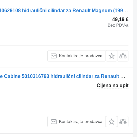
Renault Magnum Dxi (01.05-12.13) 5010629108 hidraulični cilindar za Renault Magnum (1990-2014) tegljača
49,19 €
Bez PDV-a
Kontaktirajte prodavca
Renault Premium Cilindro Elevação de Cabine 5010316793 hidraulični cilindar za Renault Premium tegljača
Cijena na upit
Kontaktirajte prodavca