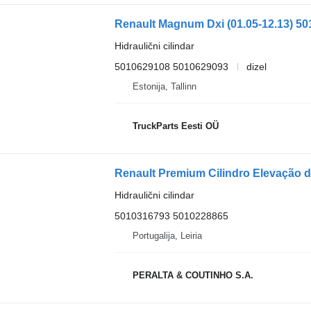
Hidraulični cilindar
5010629108 5010629093
dizel
Estonija, Tallinn
TruckParts Eesti OÜ
Hidraulični cilindar
5010316793 5010228865
Portugalija, Leiria
PERALTA & COUTINHO S.A.