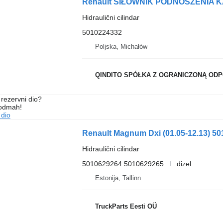
Hidraulični cilindar
5010224332
Poljska, Michałów
QINDITO SPÓŁKA Z OGRANICZONĄ OD
rezervni dio?
 odmah!
 dio
Hidraulični cilindar
5010629264 5010629265
dizel
Estonija, Tallinn
TruckParts Eesti OÜ