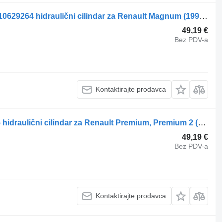
Renault Magnum Dxi (01.05-12.13) 5010629264 hidraulični cilindar za Renault Magnum (1990-2014) tegljača
49,19 €
Bez PDV-a
Kontaktirajte prodavca
Renault Premium (01.96-) 5010228865 hidraulični cilindar za Renault Premium, Premium 2 (1996-2014) tegljača
49,19 €
Bez PDV-a
Kontaktirajte prodavca