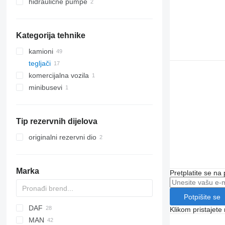
hidraulične pumpe
Kategorija tehnike
kamioni
tegljači
komercijalna vozila
minibusevi
Tip rezervnih dijelova
originalni rezervni dio
Marka
Pretplatite se na
Potpišite se
DAF
Klikom pristajet
MAN
CF
F-MAX
EuroCargo