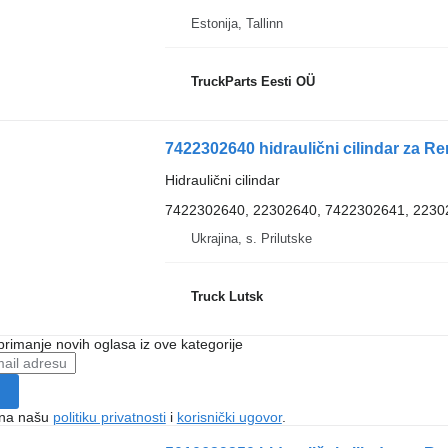
Estonija, Tallinn
TruckParts Eesti OÜ
7422302640 hidraulični cilindar za R
Hidraulični cilindar
7422302640, 22302640, 7422302641, 2230
Ukrajina, s. Prilutske
Truck Lutsk
 primanje novih oglasa iz ove kategorije
e na našu
politiku privatnosti
i
korisnički ugovor
.