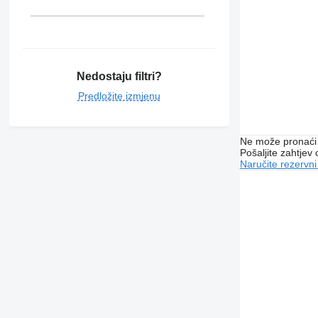
Nedostaju filtri?
Predložite izmjenu
Ne može pronaći 
Pošaljite zahtjev
Naručite rezervni