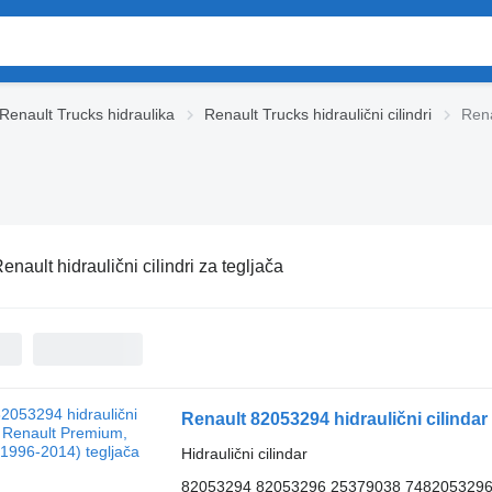
Renault Trucks hidraulika
Renault Trucks hidraulični cilindri
Rena
enault hidraulični cilindri za tegljača
Renault 82053294 hidraulični cilinda
Hidraulični cilindar
82053294 82053296 25379038 748205329