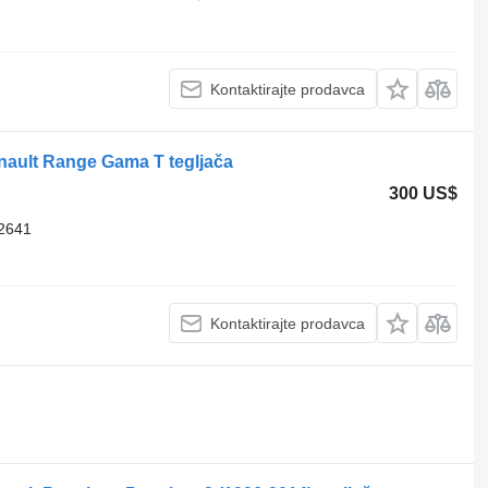
Kontaktirajte prodavca
enault Range Gama T tegljača
300 US$
2641
Kontaktirajte prodavca