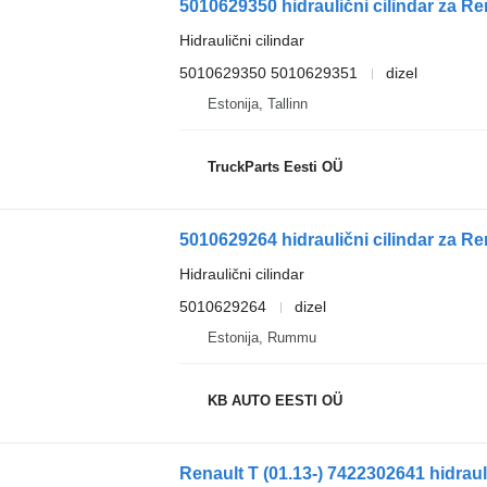
5010629350 hidraulični cilindar za R
Hidraulični cilindar
5010629350 5010629351
dizel
Estonija, Tallinn
TruckParts Eesti OÜ
5010629264 hidraulični cilindar za R
Hidraulični cilindar
5010629264
dizel
Estonija, Rummu
KB AUTO EESTI OÜ
Renault T (01.13-) 7422302641 hidrauli