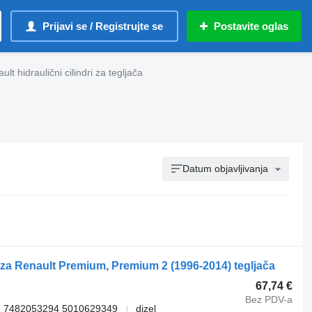
Prijavi se / Registrujte se
Postavite oglas
ult hidraulični cilindri za tegljača
Datum objavljivanja
r za Renault Premium, Premium 2 (1996-2014) tegljača
67,74 €
Bez PDV-a
6 7482053294 5010629349
dizel