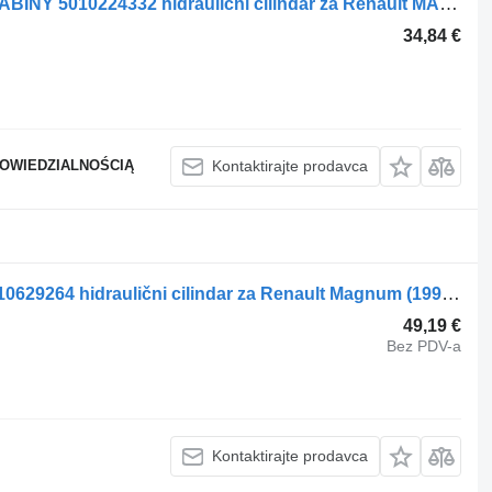
Renault SIŁOWNIK PODNOSZENIA KABINY 5010224332 hidraulični cilindar za Renault MAGNUM 440 tegljača
34,84 €
POWIEDZIALNOŚCIĄ
Kontaktirajte prodavca
Renault Magnum Dxi (01.05-12.13) 5010629264 hidraulični cilindar za Renault Magnum (1990-2014) tegljača
49,19 €
Bez PDV-a
Kontaktirajte prodavca