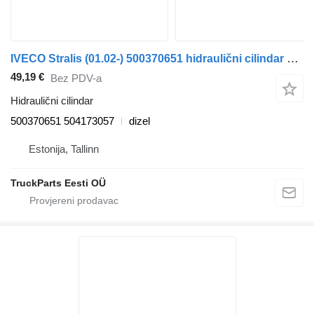
IVECO Stralis (01.02-) 500370651 hidraulični cilindar za IVECO Stralis, Trakker (2002-) tegljača
49,19 €
Bez PDV-a
Hidraulični cilindar
500370651 504173057
dizel
Estonija, Tallinn
TruckParts Eesti OÜ