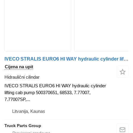
IVECO STRALIS EURO6 HI WAY hydraulic cylinder lifting cab pump 5003706 IVECO hidraulični cilindar za IVECO STRALIS EURO6 HI WAY tegljača
Cijena na upit
Hidraulični cilindar
IVECO STRALIS EURO6 HI WAY hydraulic cylinder
lifting cab pump 500370651, 68533, 7.77007,
7.77007SP,...
Litvanija, Kaunas
Truck Parts Group