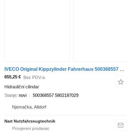
IVECO Original Kippzylinder Fahrerhaus 500368557 hidraulični cilindar za IVECO Stralis tegljača
655,25 €
Bez PDV-a
Hidraulični cilindar
Stanje
novi
500368557 5802187029
Njemačka, Altdorf
Nart Nutzfahrzeugtechnik