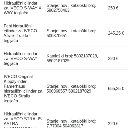
Hidraulični cilindar
Stanje: novi, kataloški broj:
za IVECO S-WAY X-
250 €
5802758463
WAY tegljača
Febi hidraulični
cilindar za IVECO
Stanje: novi, kataloški broj:
245,25 €
Stralis Trakker
500370651
tegljača
Hidraulični cilindar
Kataloški broj: 5802187028,
za IVECO S-WAY
220 €
5802187029
tegljača
IVECO Original
Kippzylinder
Fahrerhaus
Stanje: novi, kataloški broj:
655,25 €
hidraulični cilindar za
500368557 5802187029
IVECO Stralis
tegljača
Hidraulični cilindar
za IVECO STRALIS
Stanje: novi, kataloški broj:
ASTRA
220 €
7.77004 504062817