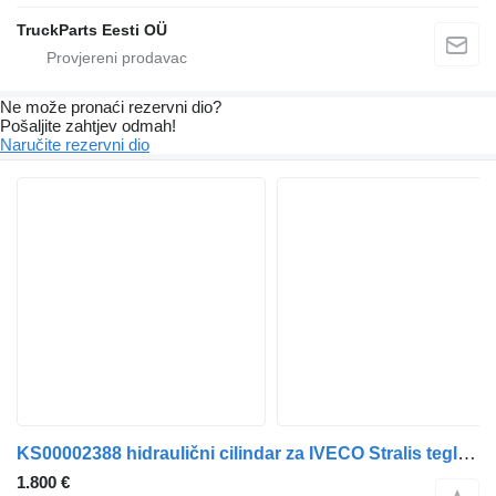
TruckParts Eesti OÜ
Ne može pronaći rezervni dio?
Pošaljite zahtjev odmah!
Naručite rezervni dio
KS00002388 hidraulični cilindar za IVECO Stralis tegljača
1.800 €