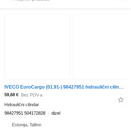
IVECO EuroCargo (01.91-) 98427951 hidraulični cilindar za IVECO EuroCargo (1991-) tegljača
59,68 €
Bez PDV-a
Hidraulični cilindar
98427951 504172828
dizel
Estonija, Tallinn