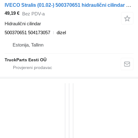
IVECO Stralis (01.02-) 500370651 hidraulični cilindar za IVECO Stralis, Trakker (2002-) tegljača
49,19 €
Bez PDV-a
Hidraulični cilindar
500370651 504173057
dizel
Estonija, Tallinn
TruckParts Eesti OÜ