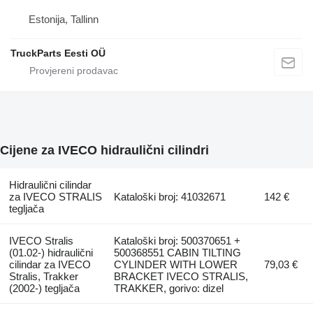
Estonija, Tallinn
TruckParts Eesti OÜ
Cijene za IVECO hidraulični cilindri
Hidraulični cilindar
za IVECO STRALIS
Kataloški broj: 41032671
142 €
tegljača
IVECO Stralis
Kataloški broj: 500370651 +
(01.02-) hidraulični
500368551 CABIN TILTING
cilindar za IVECO
CYLINDER WITH LOWER
79,03 €
Stralis, Trakker
BRACKET IVECO STRALIS,
(2002-) tegljača
TRAKKER, gorivo: dizel