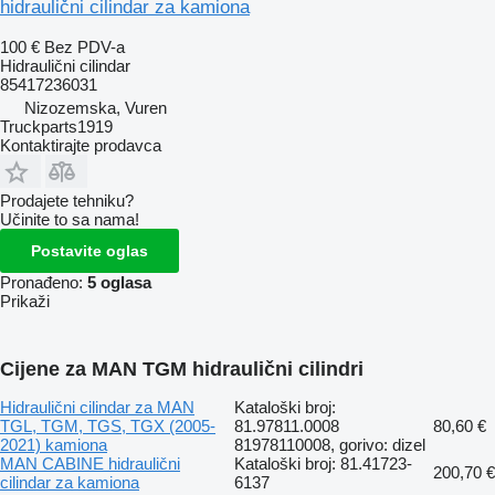
hidraulični cilindar za kamiona
100 €
Bez PDV-a
Hidraulični cilindar
85417236031
Nizozemska, Vuren
Truckparts1919
Kontaktirajte prodavca
Prodajete tehniku?
Učinite to sa nama!
Postavite oglas
Pronađeno:
5 oglasa
Prikaži
Cijene za MAN TGM hidraulični cilindri
Hidraulični cilindar za MAN
Kataloški broj:
TGL, TGM, TGS, TGX (2005-
81.97811.0008
80,60 €
2021) kamiona
81978110008, gorivo: dizel
MAN CABINE hidraulični
Kataloški broj: 81.41723-
200,70 €
cilindar za kamiona
6137