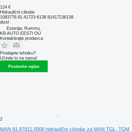
124 €
Hidraulični cilindar
1083776 81.41723-6138 81417236138
dizel
Estonija, Rummu
KB AUTO EESTI OÜ
Kontaktirajte prodavca
Prodajete tehniku?
Učinite to sa nama!
Postavite oglas
2
MAN 81.97811.0008 hidraulični cilindar za MAN TGL, TGM,