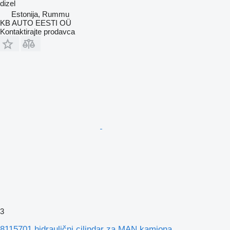
dizel
Estonija, Rummu
KB AUTO EESTI OÜ
Kontaktirajte prodavca
3
8115701 hidraulični cilindar za MAN kamiona