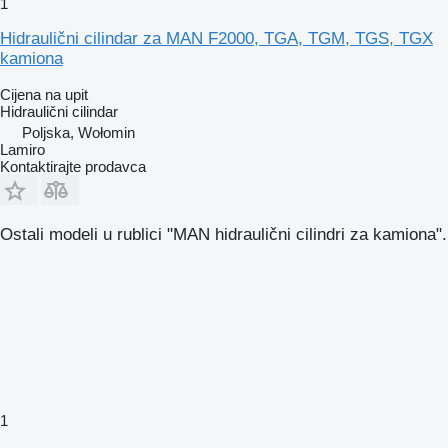
1
Hidraulični cilindar za MAN F2000, TGA, TGM, TGS, TGX
kamiona
Cijena na upit
Hidraulični cilindar
Poljska, Wołomin
Lamiro
Kontaktirajte prodavca
Ostali modeli u rublici "MAN hidraulični cilindri za kamiona".
1