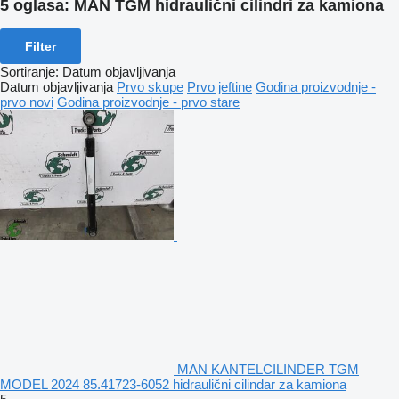
5 oglasa:
MAN TGM hidraulični cilindri za kamiona
Filter
Sortiranje
:
Datum objavljivanja
Datum objavljivanja
Prvo skupe
Prvo jeftine
Godina proizvodnje -
prvo novi
Godina proizvodnje - prvo stare
MAN KANTELCILINDER TGM
MODEL 2024 85.41723-6052 hidraulični cilindar za kamiona