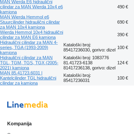
MAN Wierda E6 hidraulični
cilindar za MAN Wierda 10x4 e6
490 €
kamiona
MAN Wierda Hemmol e6
Stuurcilinder hidraulični cilindar
690 €
za MAN 10x4 kamiona
Wierda Hemmol 10x4 hidraulični
390 €
cilindar za MAN E6 kamiona
Hidraulični cilindar za MAN 4-
Kataloški broj:
series, TGA (1993-2009)
100 €
85417236030, gorivo: dizel
kamiona
Hidraulični cilindar za MAN
Kataloški broj: 1083776
TGL, TGM, TGS, TGX (2005-
81.41723-6138
124 €
2021) kamiona
81417236138, gorivo: dizel
MAN 85.41723.6031 |
Kataloški broj:
Kantelcilinder TGL hidraulični
100 €
85417236031
cilindar za kamiona
Kompanija