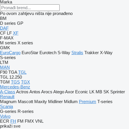
Marka
Po ovom zahtjevu ništa nije pronađeno
BM
D series
GP
DAF
CF
LF
XF
F-MAX
M series
X series
GMK
EuroCargo
EuroStar
Eurotech
S-Way
Stralis
Trakker
X-Way
S-series
LTM
MAN
F90
TGA
TGL
TGL 12.250
TGM
TGS
TGX
Mercedes-Benz
A-Class
Actros
Antos
Arocs
Atego
Axor
Econic
LK
MB
SK
Sprinter
Renault
Magnum
Mascott
Maxity
Midliner
Midlum
Premium
T-series
Scania
G-series
R-series
Volvo
ECR
FH
FM
FMX
VNL
prikaži sve