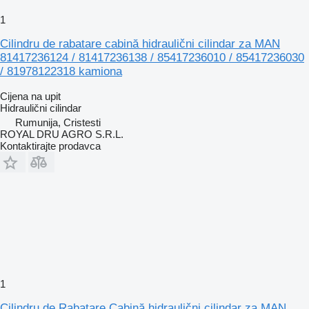
1
Cilindru de rabatare cabină hidraulični cilindar za MAN
81417236124 / 81417236138 / 85417236010 / 85417236030
/ 81978122318 kamiona
Cijena na upit
Hidraulični cilindar
Rumunija, Cristesti
ROYAL DRU AGRO S.R.L.
Kontaktirajte prodavca
1
Cilindru de Rabatare Cabină hidraulični cilindar za MAN