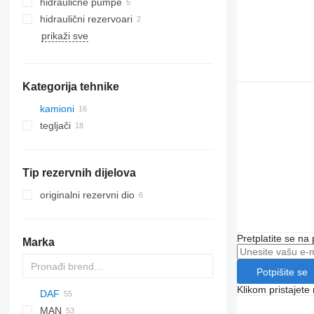
hidraulične pumpe
hidraulični rezervoari
prikaži sve
Kategorija tehnike
kamioni
tegljači
Tip rezervnih dijelova
originalni rezervni dio
Pretplatite se na
Marka
Potpišite se
Klikom pristajet
DAF
BM
D series
MAN
GP
CF
F-MAX
M series
GMK
EuroCargo
S-series
LTM