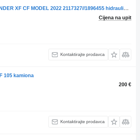
DAF 2117327 // 1896455 KANTELCILINDER XF CF MODEL 2022 2117327//1896455 hidraulični cilindar za kamiona
Cijena na upit
Kontaktirajte prodavca
XF 105 kamiona
200 €
Kontaktirajte prodavca