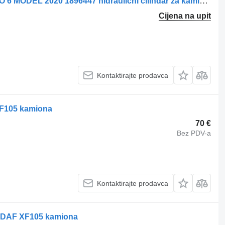
DAF KANTEL CILINDER XF 480 EURO 6 MODEL 2020 1896447 hidraulični cilindar za kamiona
Cijena na upit
Kontaktirajte prodavca
 XF105 kamiona
70 €
Bez PDV-a
Kontaktirajte prodavca
za DAF XF105 kamiona