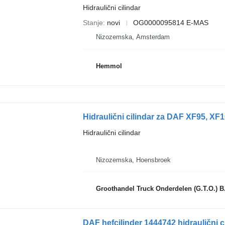
Hidraulični cilindar
Stanje
novi
OG0000095814 E-MAS
Nizozemska, Amsterdam
Hemmol
Hidraulični cilindar za DAF XF95, XF
Hidraulični cilindar
Nizozemska, Hoensbroek
Groothandel Truck Onderdelen (G.T.O.) B
DAF hefcilinder 1444742 hidraulični c