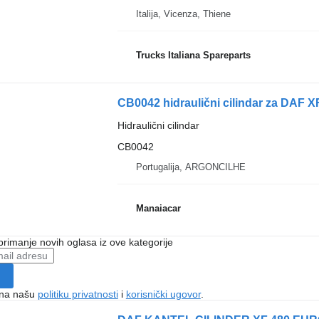
Italija, Vicenza, Thiene
Trucks Italiana Spareparts
CB0042 hidraulični cilindar za DAF X
Hidraulični cilindar
CB0042
Portugalija, ARGONCILHE
Manaiacar
 primanje novih oglasa iz ove kategorije
e na našu
politiku privatnosti
i
korisnički ugovor
.