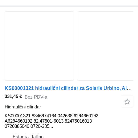
KS00001321 hidraulični cilindar za Solaris Urbino, Alpino, Vacanza (1999-) autobusa
331,45 €
Bez PDV-a
Hidraulični cilindar
KS00001321 8346974164 042638 6294660192
A6294660192 82.47501-6013 82475016013
0720385040 0720-385...
Estonija, Tallinn