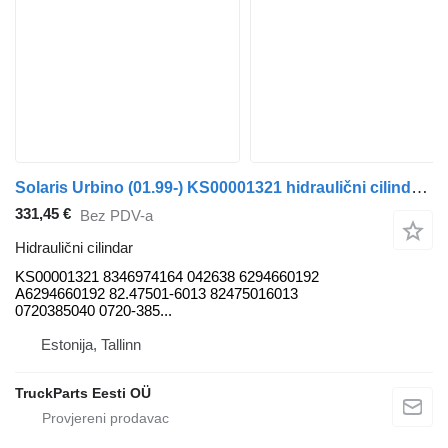
Solaris Urbino (01.99-) KS00001321 hidraulični cilindar za Solaris Urbino, Alpino, Vacanza (1999-) autobusa
331,45 €
Bez PDV-a
Hidraulični cilindar
KS00001321 8346974164 042638 6294660192
A6294660192 82.47501-6013 82475016013
0720385040 0720-385...
Estonija, Tallinn
TruckParts Eesti OÜ