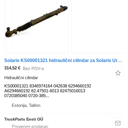
Solaris KS00001321 hidraulični cilindar za Solaris Urbino, Alpino, Vacanza (1999-) autobusa
314,52 €
Bez PDV-a
Hidraulični cilindar
KS00001321 8346974164 042638 6294660192
A6294660192 82.47501-6013 82475016013
0720385040 0720-385...
Estonija, Tallinn
TruckParts Eesti OÜ