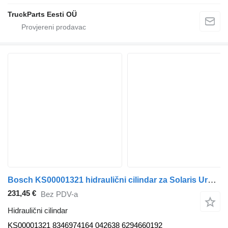
TruckParts Eesti OÜ
Bosch KS00001321 hidraulični cilindar za Solaris Urbino, Alpino, Vacanza (1999-) autobusa
231,45 €
Bez PDV-a
Hidraulični cilindar
KS00001321 8346974164 042638 6294660192