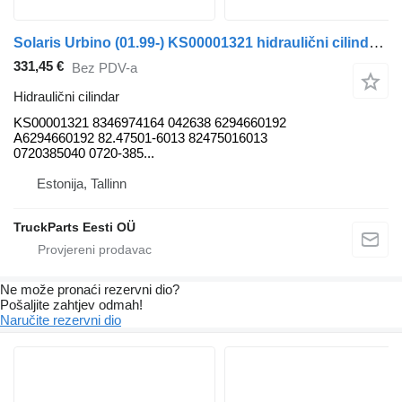
Solaris Urbino (01.99-) KS00001321 hidraulični cilindar za Solaris Urbino, Alpino, Vacanza (1999-) autobusa
331,45 €
Bez PDV-a
Hidraulični cilindar
KS00001321 8346974164 042638 6294660192
A6294660192 82.47501-6013 82475016013
0720385040 0720-385...
Estonija, Tallinn
TruckParts Eesti OÜ
Ne može pronaći rezervni dio?
Pošaljite zahtjev odmah!
Naručite rezervni dio