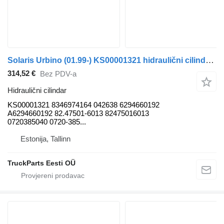
Solaris Urbino (01.99-) KS00001321 hidraulični cilindar za Solaris Urbino, Alpino, Vacanza (1999-) autobusa
314,52 €
Bez PDV-a
Hidraulični cilindar
KS00001321 8346974164 042638 6294660192
A6294660192 82.47501-6013 82475016013
0720385040 0720-385...
Estonija, Tallinn
TruckParts Eesti OÜ