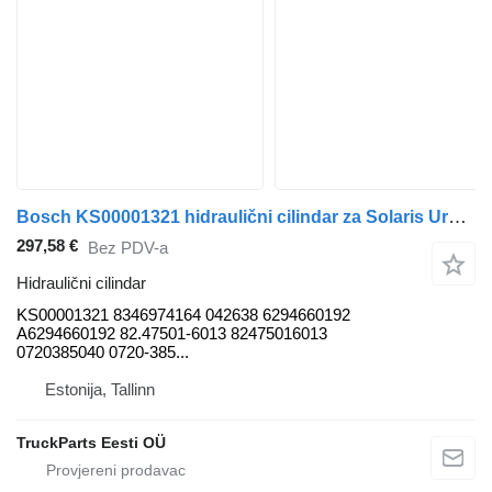
Bosch KS00001321 hidraulični cilindar za Solaris Urbino, Alpino, Vacanza (1999-) autobusa
297,58 €
Bez PDV-a
Hidraulični cilindar
KS00001321 8346974164 042638 6294660192
A6294660192 82.47501-6013 82475016013
0720385040 0720-385...
Estonija, Tallinn
TruckParts Eesti OÜ