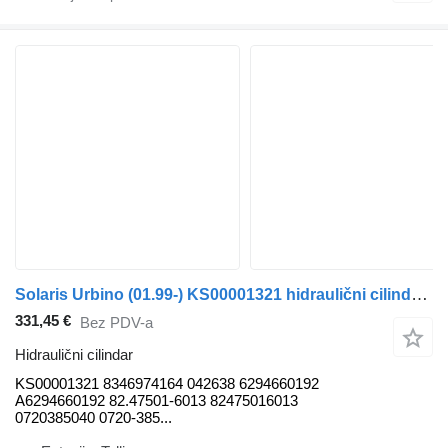
Solaris Urbino (01.99-) KS00001321 hidraulični cilindar za Solaris Urbino, Alpino, Vacanza (1999-) autobusa
331,45 €
Bez PDV-a
Hidraulični cilindar
KS00001321 8346974164 042638 6294660192
A6294660192 82.47501-6013 82475016013
0720385040 0720-385...