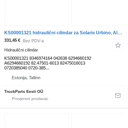
KS00001321 hidraulični cilindar za Solaris Urbino, Alpino, Vacanza (1999-) autobusa
331,45 €
Bez PDV-a
Hidraulični cilindar
KS00001321 8346974164 042638 6294660192
A6294660192 82.47501-6013 82475016013
0720385040 0720-385...
Estonija, Tallinn
TruckParts Eesti OÜ