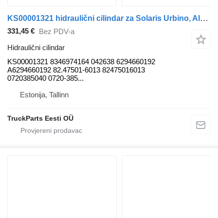
KS00001321 hidraulični cilindar za Solaris Urbino, Alpino, Vacanza (1999-) autobusa
331,45 €
Bez PDV-a
Hidraulični cilindar
KS00001321 8346974164 042638 6294660192
A6294660192 82.47501-6013 82475016013
0720385040 0720-385...
Estonija, Tallinn
TruckParts Eesti OÜ