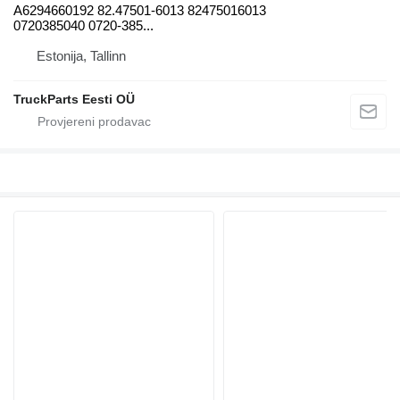
A6294660192 82.47501-6013 82475016013
0720385040 0720-385...
Estonija, Tallinn
TruckParts Eesti OÜ