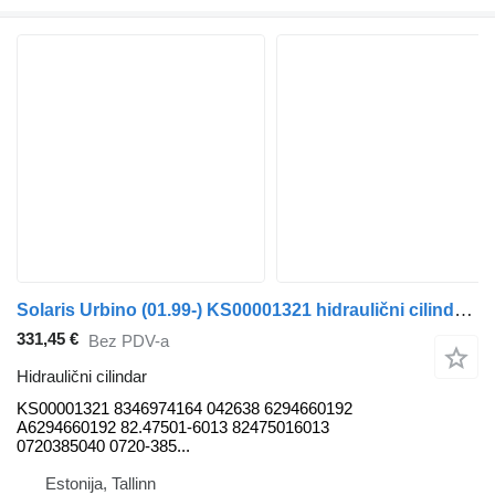
Solaris Urbino (01.99-) KS00001321 hidraulični cilindar za Solaris Urbino, Alpino, Vacanza (1999-) autobusa
331,45 €
Bez PDV-a
Hidraulični cilindar
KS00001321 8346974164 042638 6294660192
A6294660192 82.47501-6013 82475016013
0720385040 0720-385...
Estonija, Tallinn