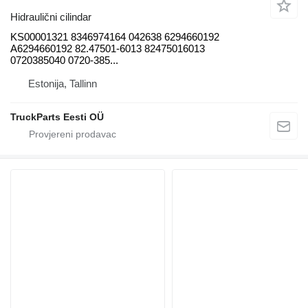
Hidraulični cilindar
KS00001321 8346974164 042638 6294660192
A6294660192 82.47501-6013 82475016013
0720385040 0720-385...
Estonija, Tallinn
TruckParts Eesti OÜ