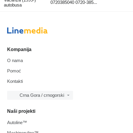
0720385040 0720-385...
autobusa
Kompanija
O nama
Pomoć
Kontakti
Crna Gora / crnogorski
Naši projekti
Autoline™
Machineryline™