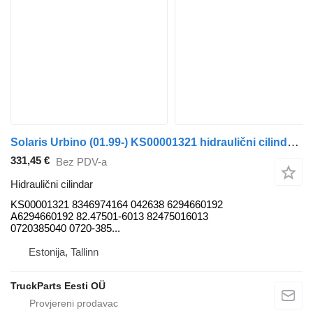
Solaris Urbino (01.99-) KS00001321 hidraulični cilindar za Solaris Urbino, Alpino, Vacanza (1999-) autobusa
331,45 €
Bez PDV-a
Hidraulični cilindar
KS00001321 8346974164 042638 6294660192
A6294660192 82.47501-6013 82475016013
0720385040 0720-385...
Estonija, Tallinn
TruckParts Eesti OÜ