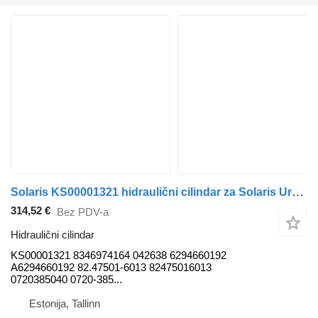
Solaris KS00001321 hidraulični cilindar za Solaris Urbino, Alpino, Vacanza (1999-) autobusa
314,52 €
Bez PDV-a
Hidraulični cilindar
KS00001321 8346974164 042638 6294660192
A6294660192 82.47501-6013 82475016013
0720385040 0720-385...
Estonija, Tallinn