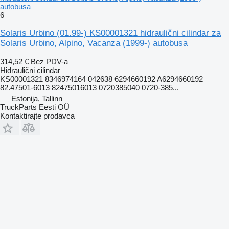
autobusa
6
Solaris Urbino (01.99-) KS00001321 hidraulični cilindar za
Solaris Urbino, Alpino, Vacanza (1999-) autobusa
314,52 €
Bez PDV-a
Hidraulični cilindar
KS00001321 8346974164 042638 6294660192 A6294660192
82.47501-6013 82475016013 0720385040 0720-385...
Estonija, Tallinn
TruckParts Eesti OÜ
Kontaktirajte prodavca