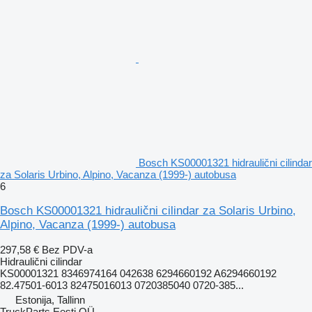
Bosch KS00001321 hidraulični cilindar
za Solaris Urbino, Alpino, Vacanza (1999-) autobusa
6
Bosch KS00001321 hidraulični cilindar za Solaris Urbino,
Alpino, Vacanza (1999-) autobusa
297,58 €
Bez PDV-a
Hidraulični cilindar
KS00001321 8346974164 042638 6294660192 A6294660192
82.47501-6013 82475016013 0720385040 0720-385...
Estonija, Tallinn
TruckParts Eesti OÜ