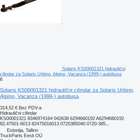
Solaris KS00001321 hidraulični
cilindar za Solaris Urbino, Alpino, Vacanza (1999-) autobusa
6
Solaris KS00001321 hidraulični cilindar za Solaris Urbino,
Alpino, Vacanza (1999-) autobusa
314,52 €
Bez PDV-a
Hidraulični cilindar
KS00001321 8346974164 042638 6294660192 A6294660192
82.47501-6013 82475016013 0720385040 0720-385...
Estonija, Tallinn
TruckParts Eesti OÜ