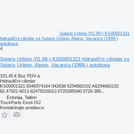
Solaris Urbino (01.99-) KS00001321
hidraulični cilindar za Solaris Urbino, Alpino, Vacanza (1999-)
autobusa
4
Solaris Urbino (01.99-) KS00001321 hidraulični cilindar za
Solaris Urbino, Alpino, Vacanza (1999-) autobusa
331,45 €
Bez PDV-a
Hidraulični cilindar
KS00001321 8346974164 042638 6294660192 A6294660192
82.47501-6013 82475016013 0720385040 0720-385...
Estonija, Tallinn
TruckParts Eesti OÜ
Kontaktirajte prodavca