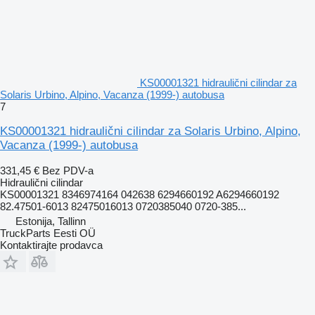
KS00001321 hidraulični cilindar za
Solaris Urbino, Alpino, Vacanza (1999-) autobusa
7
KS00001321 hidraulični cilindar za Solaris Urbino, Alpino,
Vacanza (1999-) autobusa
331,45 €
Bez PDV-a
Hidraulični cilindar
KS00001321 8346974164 042638 6294660192 A6294660192
82.47501-6013 82475016013 0720385040 0720-385...
Estonija, Tallinn
TruckParts Eesti OÜ
Kontaktirajte prodavca