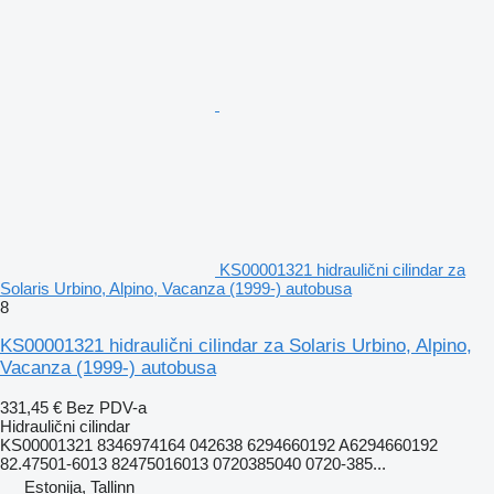
KS00001321 hidraulični cilindar za
Solaris Urbino, Alpino, Vacanza (1999-) autobusa
8
KS00001321 hidraulični cilindar za Solaris Urbino, Alpino,
Vacanza (1999-) autobusa
331,45 €
Bez PDV-a
Hidraulični cilindar
KS00001321 8346974164 042638 6294660192 A6294660192
82.47501-6013 82475016013 0720385040 0720-385...
Estonija, Tallinn