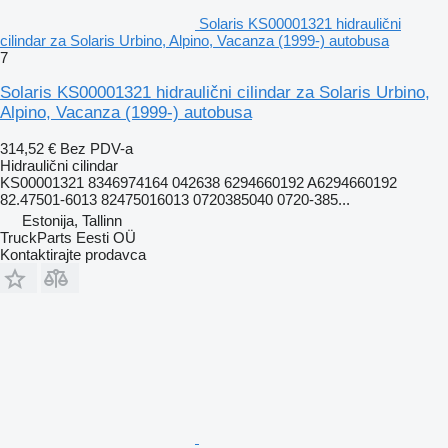
Solaris KS00001321 hidraulični
cilindar za Solaris Urbino, Alpino, Vacanza (1999-) autobusa
7
Solaris KS00001321 hidraulični cilindar za Solaris Urbino,
Alpino, Vacanza (1999-) autobusa
314,52 €
Bez PDV-a
Hidraulični cilindar
KS00001321 8346974164 042638 6294660192 A6294660192
82.47501-6013 82475016013 0720385040 0720-385...
Estonija, Tallinn
TruckParts Eesti OÜ
Kontaktirajte prodavca