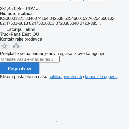
331,45 €
Bez PDV-a
Hidraulični cilindar
KS00001321 8346974164 042638 6294660192 A6294660192
82.47501-6013 82475016013 0720385040 0720-385...
Estonija, Tallinn
TruckParts Eesti OÜ
Kontaktirajte prodavca
Pretplatite se na primanje novih oglasa iz ove kategorije
Potpišite se
Klikom pristajete na našu
politiku privatnosti
i
korisnički ugovor
.