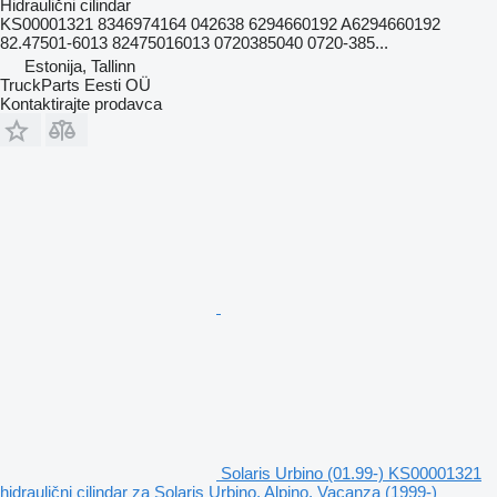
Hidraulični cilindar
KS00001321 8346974164 042638 6294660192 A6294660192
82.47501-6013 82475016013 0720385040 0720-385...
Estonija, Tallinn
TruckParts Eesti OÜ
Kontaktirajte prodavca
Solaris Urbino (01.99-) KS00001321
hidraulični cilindar za Solaris Urbino, Alpino, Vacanza (1999-)