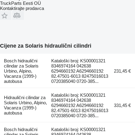
TruckParts Eesti OÜ
Kontaktirajte prodavca
Cijene za Solaris hidraulični cilindri
Bosch hidraulični
Kataloški broj: KS00001321
cilindar za Solaris
8346974164 042638
Urbino, Alpino,
6294660192 A6294660192
231,45 €
Vacanza (1999-)
82.47501-6013 82475016013
autobusa
0720385040 0720-385...
Kataloški broj: KS00001321
Hidraulični cilindar za
8346974164 042638
Solaris Urbino, Alpino,
6294660192 A6294660192
331,45 €
Vacanza (1999-)
82.47501-6013 82475016013
autobusa
0720385040 0720-385...
Bosch hidraulični
Kataloški broj: KS00001321
cilindar za Solaris
8346974164 042638