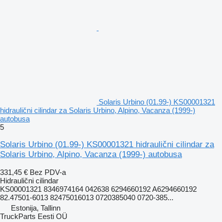
Solaris Urbino (01.99-) KS00001321
hidraulični cilindar za Solaris Urbino, Alpino, Vacanza (1999-)
autobusa
5
Solaris Urbino (01.99-) KS00001321 hidraulični cilindar za
Solaris Urbino, Alpino, Vacanza (1999-) autobusa
331,45 €
Bez PDV-a
Hidraulični cilindar
KS00001321 8346974164 042638 6294660192 A6294660192
82.47501-6013 82475016013 0720385040 0720-385...
Estonija, Tallinn
TruckParts Eesti OÜ