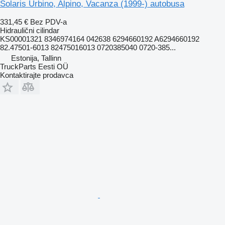
Solaris Urbino, Alpino, Vacanza (1999-) autobusa
331,45 €
Bez PDV-a
Hidraulični cilindar
KS00001321 8346974164 042638 6294660192 A6294660192
82.47501-6013 82475016013 0720385040 0720-385...
Estonija, Tallinn
TruckParts Eesti OÜ
Kontaktirajte prodavca