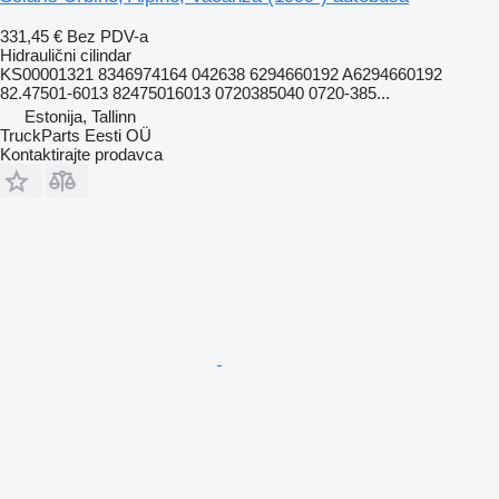
331,45 €
Bez PDV-a
Hidraulični cilindar
KS00001321 8346974164 042638 6294660192 A6294660192
82.47501-6013 82475016013 0720385040 0720-385...
Estonija, Tallinn
TruckParts Eesti OÜ
Kontaktirajte prodavca