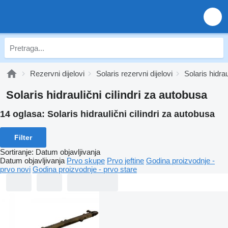
Rezervni dijelovi
Solaris rezervni dijelovi
Solaris hidra
Solaris hidraulični cilindri za autobusa
14 oglasa:
Solaris hidraulični cilindri za autobusa
Filter
Sortiranje
:
Datum objavljivanja
Datum objavljivanja
Prvo skupe
Prvo jeftine
Godina proizvodnje -
prvo novi
Godina proizvodnje - prvo stare