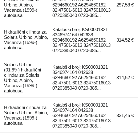
Urbino, Alpino,
6294660192 A6294660192
297,58 €
Vacanza (1999-)
82.47501-6013 82475016013
autobusa
0720385040 0720-385...
Kataloški broj: KS00001321
Hidraulični cilindar za
8346974164 042638
Solaris Urbino, Alpino,
6294660192 A6294660192
314,52 €
Vacanza (1999-)
82.47501-6013 82475016013
autobusa
0720385040 0720-385...
Solaris Urbino
Kataloški broj: KS00001321
(01.99-) hidraulični
8346974164 042638
cilindar za Solaris
6294660192 A6294660192
314,52 €
Urbino, Alpino,
82.47501-6013 82475016013
Vacanza (1999-)
0720385040 0720-385...
autobusa
Kataloški broj: KS00001321
Hidraulični cilindar za
8346974164 042638
Solaris Urbino, Alpino,
6294660192 A6294660192
331,45 €
Vacanza (1999-)
82.47501-6013 82475016013
autobusa
0720385040 0720-385...