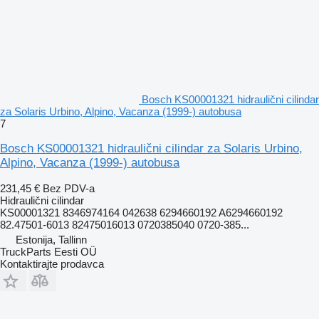
Bosch KS00001321 hidraulični cilindar
za Solaris Urbino, Alpino, Vacanza (1999-) autobusa
7
Bosch KS00001321 hidraulični cilindar za Solaris Urbino,
Alpino, Vacanza (1999-) autobusa
231,45 €
Bez PDV-a
Hidraulični cilindar
KS00001321 8346974164 042638 6294660192 A6294660192
82.47501-6013 82475016013 0720385040 0720-385...
Estonija, Tallinn
TruckParts Eesti OÜ
Kontaktirajte prodavca