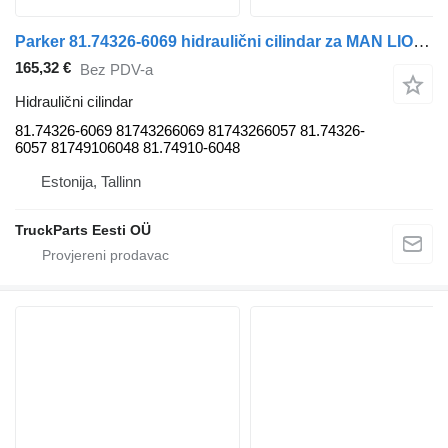
Parker 81.74326-6069 hidraulični cilindar za MAN LIONS CITY (01.04-) autobusa
165,32 €
Bez PDV-a
Hidraulični cilindar
81.74326-6069 81743266069 81743266057 81.74326-
6057 81749106048 81.74910-6048
Estonija, Tallinn
TruckParts Eesti OÜ