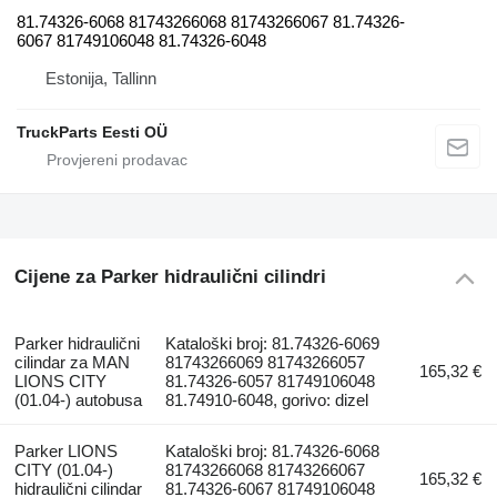
81.74326-6068 81743266068 81743266067 81.74326-
6067 81749106048 81.74326-6048
Estonija, Tallinn
TruckParts Eesti OÜ
Cijene za Parker hidraulični cilindri
Parker hidraulični
Kataloški broj: 81.74326-6069
cilindar za MAN
81743266069 81743266057
165,32 €
LIONS CITY
81.74326-6057 81749106048
(01.04-) autobusa
81.74910-6048, gorivo: dizel
Parker LIONS
Kataloški broj: 81.74326-6068
CITY (01.04-)
81743266068 81743266067
165,32 €
hidraulični cilindar
81.74326-6067 81749106048