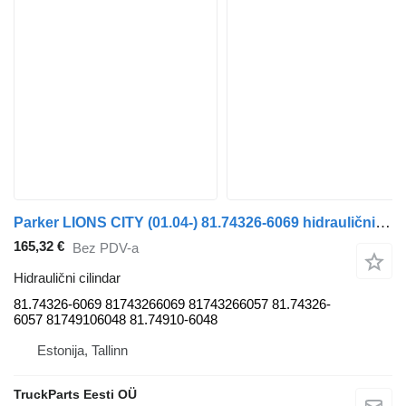
Parker LIONS CITY (01.04-) 81.74326-6069 hidraulični cilindar za MAN autobusa
165,32 €
Bez PDV-a
Hidraulični cilindar
81.74326-6069 81743266069 81743266057 81.74326-
6057 81749106048 81.74910-6048
Estonija, Tallinn
TruckParts Eesti OÜ