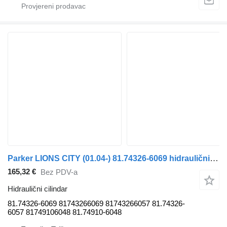
Parker LIONS CITY (01.04-) 81.74326-6069 hidraulični cilindar za MAN autobusa
165,32 €
Bez PDV-a
Hidraulični cilindar
81.74326-6069 81743266069 81743266057 81.74326-
6057 81749106048 81.74910-6048