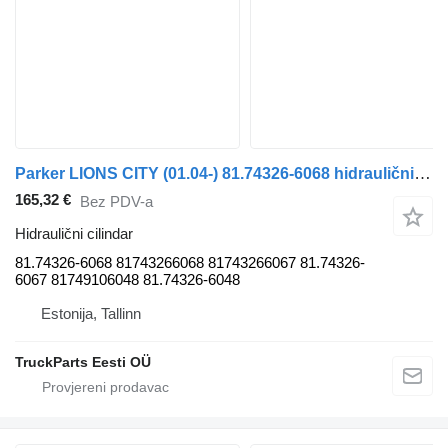
Parker LIONS CITY (01.04-) 81.74326-6068 hidraulični cilindar za MAN autobusa
165,32 €
Bez PDV-a
Hidraulični cilindar
81.74326-6068 81743266068 81743266067 81.74326-
6067 81749106048 81.74326-6048
Estonija, Tallinn
TruckParts Eesti OÜ