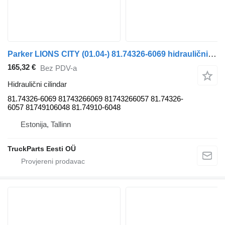
Parker LIONS CITY (01.04-) 81.74326-6069 hidraulični cilindar za MAN autobusa
165,32 €
Bez PDV-a
Hidraulični cilindar
81.74326-6069 81743266069 81743266057 81.74326-
6057 81749106048 81.74910-6048
Estonija, Tallinn
TruckParts Eesti OÜ