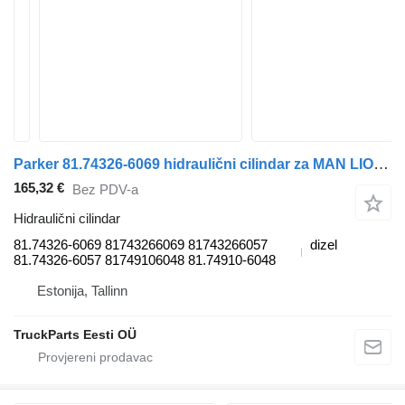
Parker 81.74326-6069 hidraulični cilindar za MAN LIONS CITY (01.04-) autobusa
165,32 €
Bez PDV-a
Hidraulični cilindar
81.74326-6069 81743266069 81743266057
dizel
81.74326-6057 81749106048 81.74910-6048
Estonija, Tallinn
TruckParts Eesti OÜ