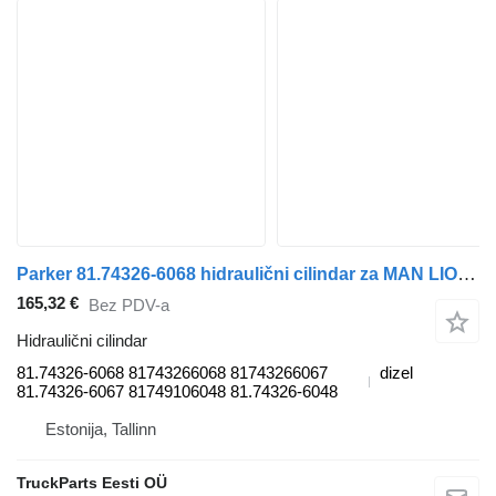
Parker 81.74326-6068 hidraulični cilindar za MAN LIONS CITY (01.04-) autobusa
165,32 €
Bez PDV-a
Hidraulični cilindar
81.74326-6068 81743266068 81743266067
dizel
81.74326-6067 81749106048 81.74326-6048
Estonija, Tallinn
TruckParts Eesti OÜ