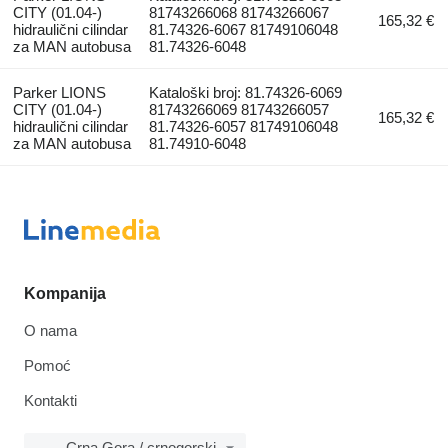
CITY (01.04-)
81743266068 81743266067
165,32 €
hidraulični cilindar
81.74326-6067 81749106048
za MAN autobusa
81.74326-6048
Parker LIONS
Kataloški broj: 81.74326-6069
CITY (01.04-)
81743266069 81743266057
165,32 €
hidraulični cilindar
81.74326-6057 81749106048
za MAN autobusa
81.74910-6048
Kompanija
O nama
Pomoć
Kontakti
Crna Gora / crnogorski