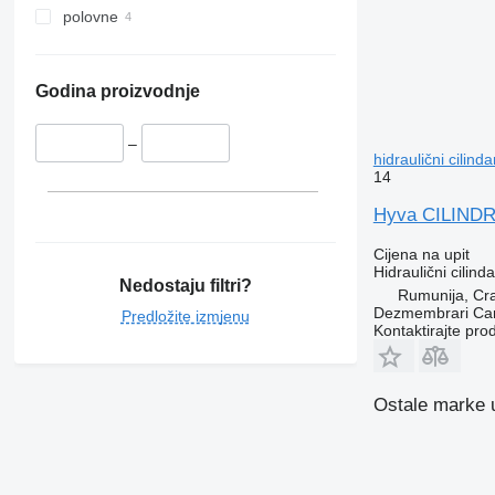
polovne
Godina proizvodnje
–
hidraulični cilind
14
Hyva CILINDRU
Cijena na upit
Hidraulični cilinda
Nedostaju filtri?
Rumunija, Cr
Dezmembrari Cam
Predložite izmjenu
Kontaktirajte pro
Ostale marke u 