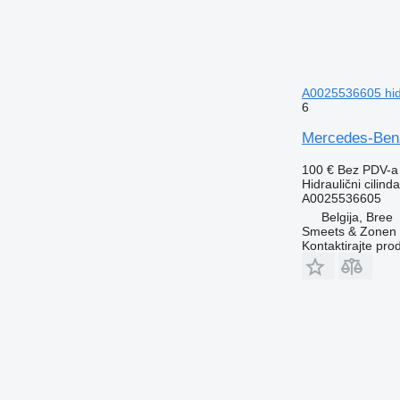
A0025536605 hidr
6
Mercedes-Benz
100 €
Bez PDV-a
Hidraulični cilinda
A0025536605
Belgija, Bree
Smeets & Zonen 
Kontaktirajte pro