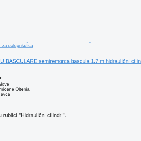
ar za poluprikolica
 BASCULARE semiremorca bascula 1.7 m hidraulični cilinda
r
aiova
ioane Oltenia
davca
rublici "Hidraulični cilindri".