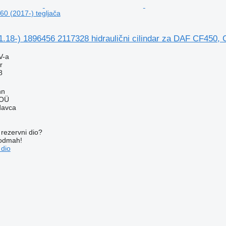
0 (2017-) tegljača
18-) 1896456 2117328 hidraulični cilindar za DAF CF450, C
V-a
r
8
nn
 OÜ
davca
rezervni dio?
 odmah!
 dio