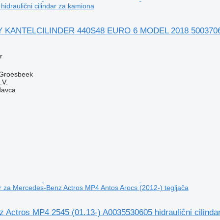
idraulični cilindar za kamiona
 KANTELCILINDER 440S48 EURO 6 MODEL 2018 500370651 h
r
 Groesbeek
.V.
davca
dar za Mercedes-Benz Actros MP4 Antos Arocs (2012-) tegljača
 Actros MP4 2545 (01.13-) A0035530605 hidraulični cilind