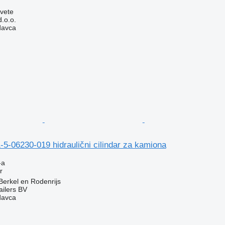
vete
d.o.o.
davca
5-06230-019 hidraulični cilindar za kamiona
-a
r
erkel en Rodenrijs
ilers BV
davca