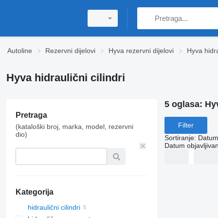
Autoline
Rezervni dijelovi
Hyva rezervni dijelovi
Hyva hidr
Hyva hidraulični cilindri
5 oglasa:
Hyv
Pretraga
Filter
(kataloški broj, marka, model, rezervni
dio)
Sortiranje
:
Datum 
Datum objavljivan
Kategorija
hidraulični cilindri