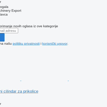
r
vogala
chinery Export
davca
 primanje novih oglasa iz ove kategorije
e na našu
politiku privatnosti
i
korisnički ugovor
.
i cilindar za prikolice
r