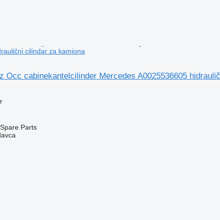
aulični cilindar za kamiona
 Occ cabinekantelcilinder Mercedes A0025536605 hidrauličn
r
Spare Parts
davca