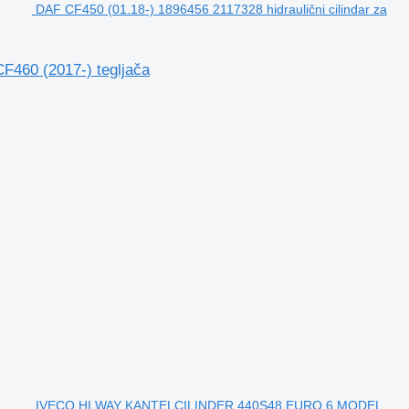
DAF CF450 (01.18-) 1896456 2117328 hidraulični cilindar za
F460 (2017-) tegljača
IVECO HI WAY KANTELCILINDER 440S48 EURO 6 MODEL