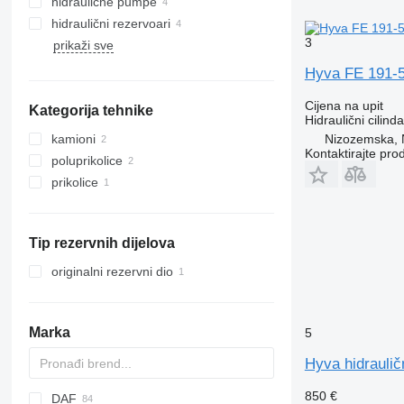
hidraulične pumpe
hidraulični rezervoari
3
prikaži sve
Hyva FE 191-5-
Cijena na upit
Kategorija tehnike
Hidraulični cilinda
Nizozemska, 
kamioni
Kontaktirajte pro
poluprikolice
prikolice
Tip rezervnih dijelova
originalni rezervni dio
Marka
5
Hyva hidrauličn
850 €
DAF
AZ
BM
A-series
Futura
D series