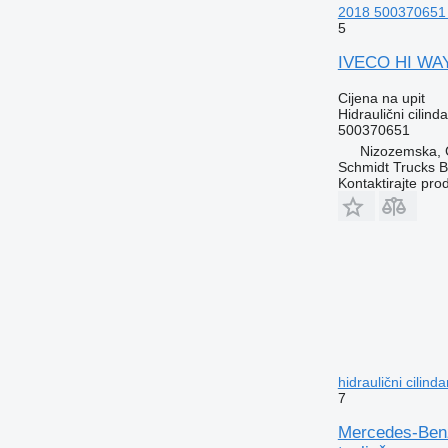
2018 500370651 h
5
IVECO HI WAY
Cijena na upit
Hidraulični cilinda
500370651
Nizozemska,
Schmidt Trucks B
Kontaktirajte pro
hidraulični cilin
7
Mercedes-Benz