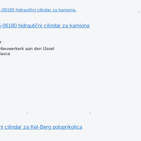
06180 hidraulični cilindar za kamiona
r
Nieuwerkerk aan den IJssel
davca
i cilindar za Kel-Berg poluprikolica