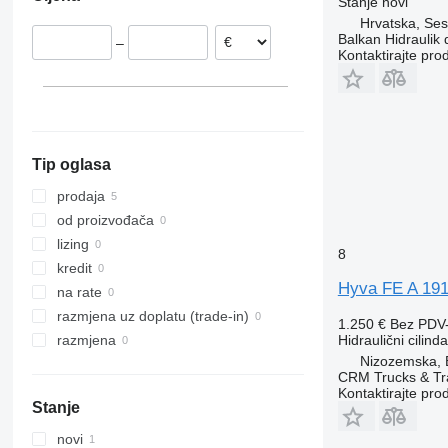
Rumunija
Stanje
novi
Hrvatska, Ses
Litvanija
Balkan Hidraulik 
–
Kontaktirajte pro
Tip oglasa
prodaja
od proizvođača
lizing
8
kredit
Hyva FE A 191-
na rate
razmjena uz doplatu (trade-in)
1.250 €
Bez PDV
Hidraulični cilinda
razmjena
Nizozemska, B
CRM Trucks & Tra
Kontaktirajte pro
Stanje
novi