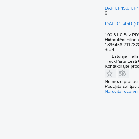
DAF CF450, CF46
6
DAF CF450 (01.
100,81 €
Bez PD
Hidraulični cilinda
1896456 211732
dizel
Estonija, Talli
TruckParts Eesti
Kontaktirajte pro
Ne može pronaći 
Pošaljite zahtjev
Naručite rezervni