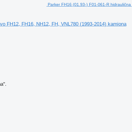
Parker FH16 (01.93-) F01-061-R hidrauličn
olvo FH12, FH16, NH12, FH, VNL780 (1993-2014) kamiona
a".