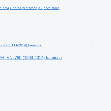
o novi
Godina proizvodnje - prvo stare
 FH, VNL780 (1993-2014) kamiona