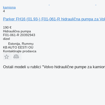
kamiona
4
Parker FH16 (01.93-) F01-061-R hidraulična pumpa za V
190 €
Hidraulična pumpa
F01-061-R 20392943
dizel
Estonija, Rummu
KB AUTO EESTI OÜ
Kontaktirajte prodavca
Ostali modeli u rublici "Volvo hidraulične pumpe za kamion