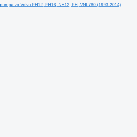
a pumpa za Volvo FH12, FH16, NH12, FH, VNL780 (1993-2014)