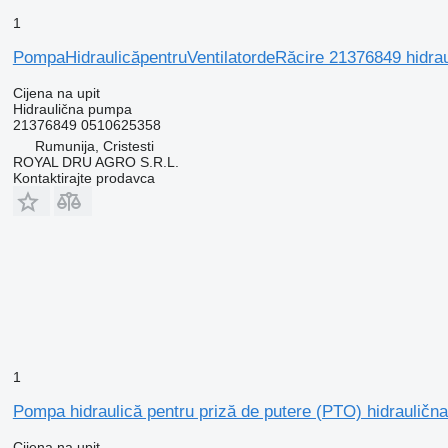
1
PompaHidraulicăpentruVentilatordeRăcire 21376849 hidra
Cijena na upit
Hidraulična pumpa
21376849 0510625358
Rumunija, Cristesti
ROYAL DRU AGRO S.R.L.
Kontaktirajte prodavca
1
Pompa hidraulică pentru priză de putere (PTO) hidraulič
Cijena na upit