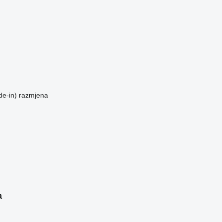
de-in)
razmjena
a