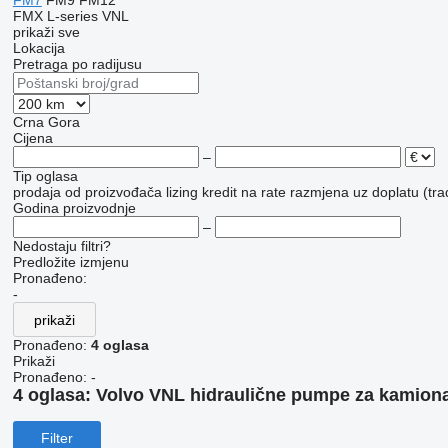
FM7
FM9
FM12
FMX
L-series
VNL
prikaži sve
Lokacija
Pretraga po radijusu
Crna Gora
Cijena
–
Tip oglasa
prodaja
od proizvođača
lizing
kredit
na rate
razmjena uz doplatu (tra
Godina proizvodnje
–
Nedostaju filtri?
Predložite izmjenu
Pronađeno:
-
prikaži
Pronađeno:
4 oglasa
Prikaži
Pronađeno:
-
4 oglasa:
Volvo VNL hidraulične pumpe za kamion
Filter