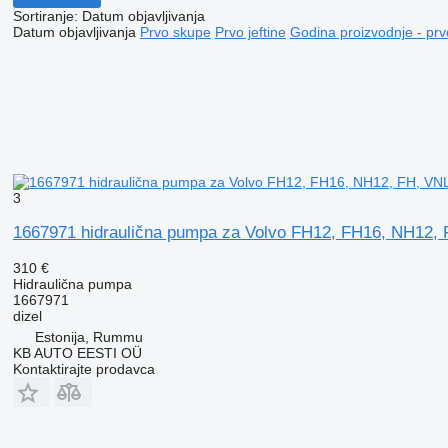
Sortiranje
:
Datum objavljivanja
Datum objavljivanja
Prvo skupe
Prvo jeftine
Godina proizvodnje - prv
3
1667971 hidraulična pumpa za Volvo FH12, FH16, NH12,
310 €
Hidraulična pumpa
1667971
dizel
Estonija, Rummu
KB AUTO EESTI OÜ
Kontaktirajte prodavca