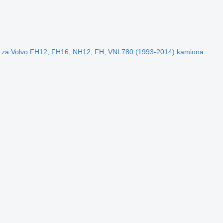
a za Volvo FH12, FH16, NH12, FH, VNL780 (1993-2014) kamiona