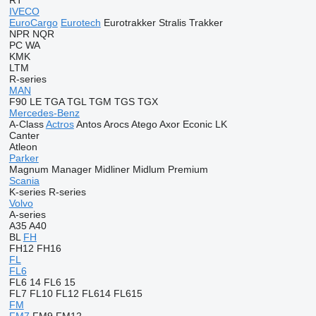
RT
IVECO
EuroCargo
Eurotech
Eurotrakker
Stralis
Trakker
NPR
NQR
PC
WA
KMK
LTM
R-series
MAN
F90
LE
TGA
TGL
TGM
TGS
TGX
Mercedes-Benz
A-Class
Actros
Antos
Arocs
Atego
Axor
Econic
LK
Canter
Atleon
Parker
Magnum
Manager
Midliner
Midlum
Premium
Scania
K-series
R-series
Volvo
A-series
A35
A40
BL
FH
FH12
FH16
FL
FL6
FL6 14
FL6 15
FL7
FL10
FL12
FL614
FL615
FM