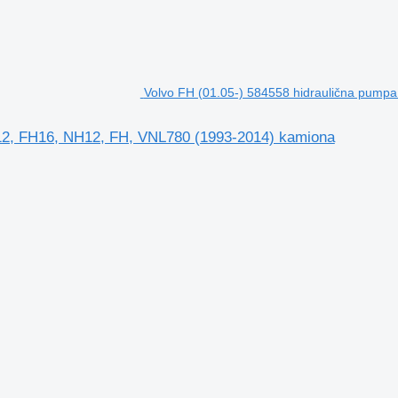
Volvo FH (01.05-) 584558 hidraulična pump
H12, FH16, NH12, FH, VNL780 (1993-2014) kamiona