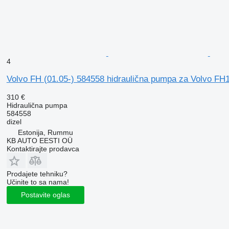
4
Volvo FH (01.05-) 584558 hidraulična pumpa za Volvo F
310 €
Hidraulična pumpa
584558
dizel
Estonija, Rummu
KB AUTO EESTI OÜ
Kontaktirajte prodavca
Prodajete tehniku?
Učinite to sa nama!
Postavite oglas