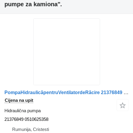
pumpe za kamiona".
PompaHidraulicăpentruVentilatordeRăcire 21376849 hidraulična pumpa za Volvo kamiona
Cijena na upit
Hidraulična pumpa
21376849 0510625358
Rumunija, Cristesti