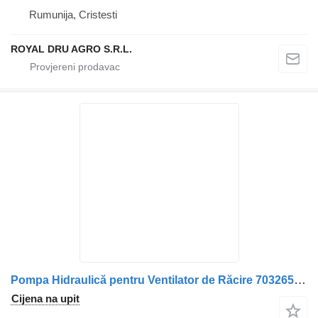
Rumunija, Cristesti
ROYAL DRU AGRO S.R.L.
Pompa Hidraulică pentru Ventilator de Răcire 70326554 hidraulična pumpa za Volvo 971101-2 L 300 kamiona
Cijena na upit