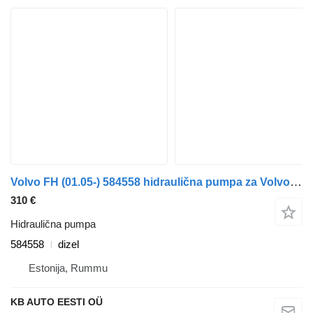
Volvo FH (01.05-) 584558 hidraulična pumpa za Volvo FH12, FH16, NH12, FH, VNL780 (1993-2014) kamiona
310 €
Hidraulična pumpa
584558
dizel
Estonija, Rummu
KB AUTO EESTI OÜ