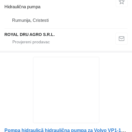
Hidraulična pumpa
Rumunija, Cristesti
ROYAL DRU AGRO S.R.L.
Pompa hidraulică hidraulična pumpa za Volvo VP1-130 RA/ZV-Z/102 3784507 kamiona