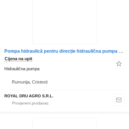
Pompa hidraulică pentru direcție hidraulična pumpa za Volvo 82461026005 8246102-6005 179425 478568 A6344600025 6344600025 kamiona
Cijena na upit
Hidraulična pumpa
Rumunija, Cristesti
ROYAL DRU AGRO S.R.L.