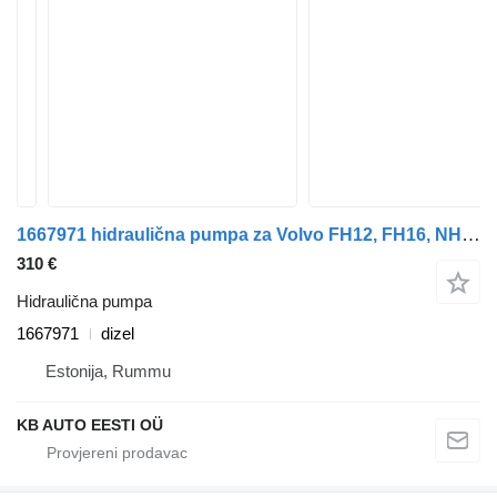
1667971 hidraulična pumpa za Volvo FH12, FH16, NH12, FH, VNL780 (1993-2014) kamiona
310 €
Hidraulična pumpa
1667971
dizel
Estonija, Rummu
KB AUTO EESTI OÜ