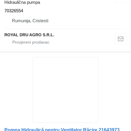
Hidraulična pumpa
70326554
Rumunija, Cristesti
ROYAL DRU AGRO S.R.L.
Pompa Hidraulică pentru Ventilator Răcire 21643973 hidraulična pumpa za Volvo 21643973 21559697 kamiona