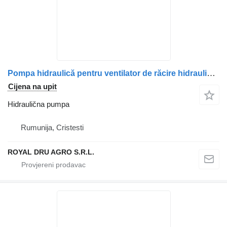
Pompa hidraulică pentru ventilator de răcire hidraulična pumpa za Volvo R902437848 GJL300 kamiona
Cijena na upit
Hidraulična pumpa
Rumunija, Cristesti
ROYAL DRU AGRO S.R.L.