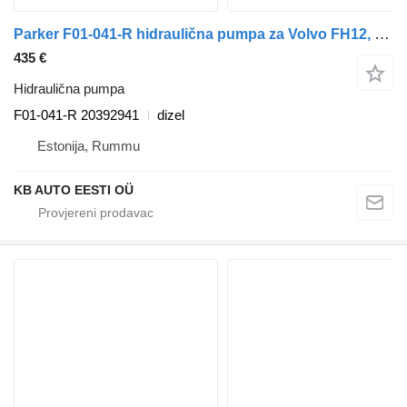
Parker F01-041-R hidraulična pumpa za Volvo FH12, FH16, NH12, FH, VNL780 (1993-2014) kamiona
435 €
Hidraulična pumpa
F01-041-R 20392941
dizel
Estonija, Rummu
KB AUTO EESTI OÜ