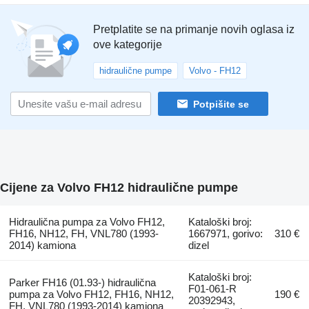
Pretplatite se na primanje novih oglasa iz
ove kategorije
hidraulične pumpe
Volvo - FH12
Potpišite se
Cijene za Volvo FH12 hidraulične pumpe
Hidraulična pumpa za Volvo FH12,
Kataloški broj:
FH16, NH12, FH, VNL780 (1993-
1667971, gorivo:
310 €
2014) kamiona
dizel
Kataloški broj:
Parker FH16 (01.93-) hidraulična
F01-061-R
pumpa za Volvo FH12, FH16, NH12,
190 €
20392943,
FH, VNL780 (1993-2014) kamiona