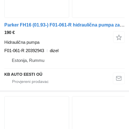
Parker FH16 (01.93-) F01-061-R hidraulična pumpa za Volvo FH12, FH16, NH12, FH, VNL780 (1993-2014) kamiona
190 €
Hidraulična pumpa
F01-061-R 20392943
dizel
Estonija, Rummu
KB AUTO EESTI OÜ