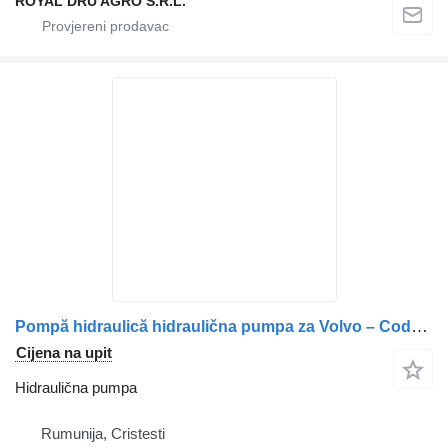
ROYAL DRU AGRO S.R.L.
Pompă hidraulică hidraulična pumpa za Volvo – Coduri: 20392953, 20392943 kamiona
Cijena na upit
Hidraulična pumpa
Rumunija, Cristesti