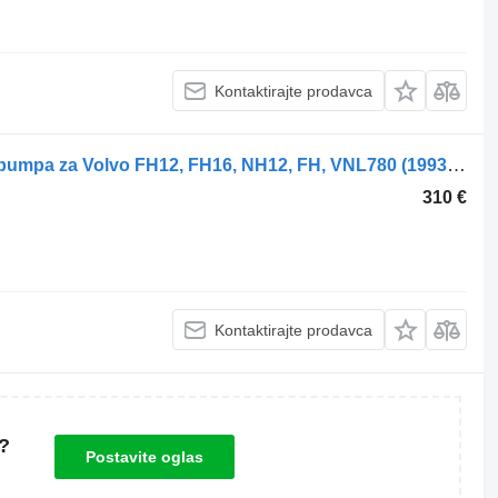
Kontaktirajte prodavca
Volvo FH (01.05-) 584558 hidraulična pumpa za Volvo FH12, FH16, NH12, FH, VNL780 (1993-2014) kamiona
310 €
Kontaktirajte prodavca
?
Postavite oglas