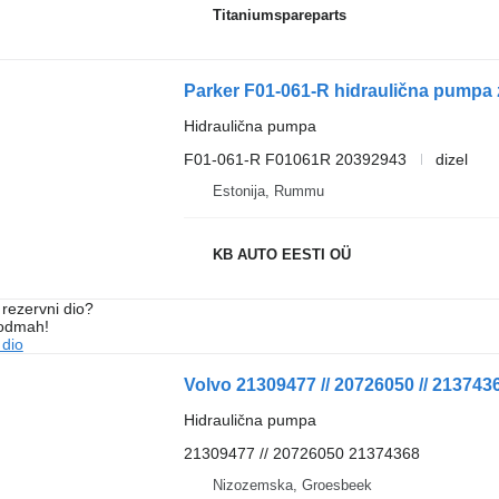
Titaniumspareparts
Parker F01-061-R hidraulična pumpa 
Hidraulična pumpa
F01-061-R F01061R 20392943
dizel
Estonija, Rummu
KB AUTO EESTI OÜ
rezervni dio?
 odmah!
 dio
Hidraulična pumpa
21309477 // 20726050 21374368
Nizozemska, Groesbeek