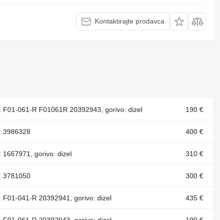
Kontaktirajte prodavca
j: F01-061-R F01061R 20392943, gorivo: dizel
190 €
j: 3986328
400 €
: 1667971, gorivo: dizel
310 €
j: 3781050
300 €
j: F01-041-R 20392941, gorivo: dizel
435 €
j: F01-061-R 20392943, gorivo: dizel
190 €