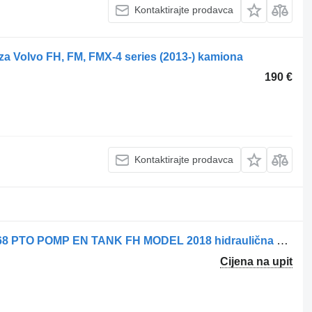
Kontaktirajte prodavca
za Volvo FH, FM, FMX-4 series (2013-) kamiona
190 €
Kontaktirajte prodavca
Volvo 21309477 // 20726050 // 21374368 PTO POMP EN TANK FH MODEL 2018 hidraulična pumpa za kamiona
Cijena na upit