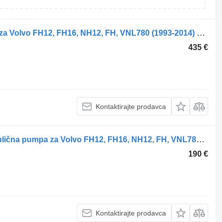
Parker F01-041-R hidraulična pumpa za Volvo FH12, FH16, NH12, FH, VNL780 (1993-2014) kamiona
435 €
Kontaktirajte prodavca
Parker FH16 (01.93-) F01-061-R hidraulična pumpa za Volvo FH12, FH16, NH12, FH, VNL780 (1993-2014) kamiona
190 €
Kontaktirajte prodavca