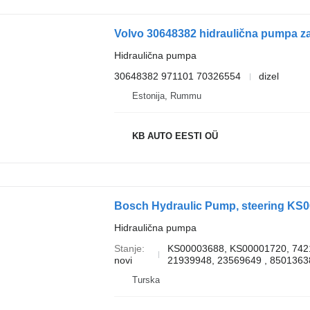
Volvo 30648382 hidraulična pumpa za
Hidraulična pumpa
30648382 971101 70326554
dizel
Estonija, Rummu
KB AUTO EESTI OÜ
Bosch Hydraulic Pump, steering KS0
Hidraulična pumpa
Stanje
KS00003688, KS00001720, 742
novi
21939948, 23569649 , 85013638
Turska