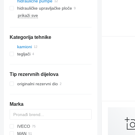
hidraulične pumpe
hidrauličke upravljačke ploče
prikaži sve
Kategorija tehnike
kamioni
tegljači
Tip rezervnih dijelova
originalni rezervni dio
Marka
IVECO
BM
XF
AC
M series
RT
MAN
EuroCargo
NPR
PC
KMK
LTM
R-series