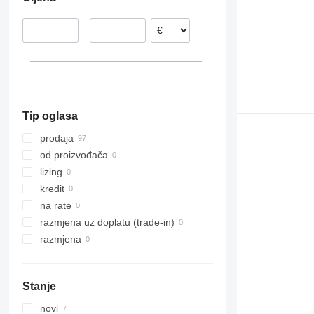
Danska
Španjolska
–
Poljska
Portugalija
Nizozemska
Grčka
prikaži sve
Tip oglasa
prodaja
od proizvođača
lizing
kredit
na rate
razmjena uz doplatu (trade-in)
razmjena
Stanje
novi