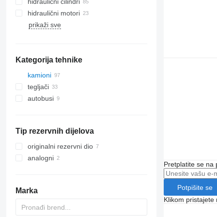
hidraulični cilindri
hidraulični motori
prikaži sve
Kategorija tehnike
kamioni
tegljači
autobusi
Tip rezervnih dijelova
originalni rezervni dio
analogni
Pretplatite se na
Potpišite se
Marka
Klikom pristajet