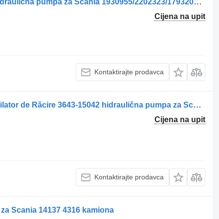
Pompa Hidraulică Ventilator Răcire hidraulična pumpa za Scania 1930955/2202323/1793202 kamiona
Cijena na upit
Kontaktirajte prodavca
Scania Pompa Hidraulică pentru Ventilator de Răcire 3643-15042 hidraulična pumpa za Scania 3643 15042 kamiona
Cijena na upit
Kontaktirajte prodavca
 za Scania 14137 4316 kamiona