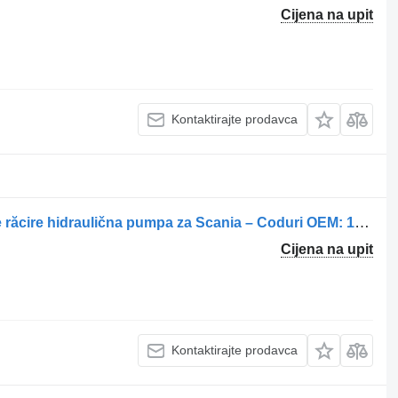
Cijena na upit
Kontaktirajte prodavca
Pompa hidraulică pentru ventilator de răcire hidraulična pumpa za Scania – Coduri OEM: 1930955, 2202323, 1793202 kamiona
Cijena na upit
Kontaktirajte prodavca