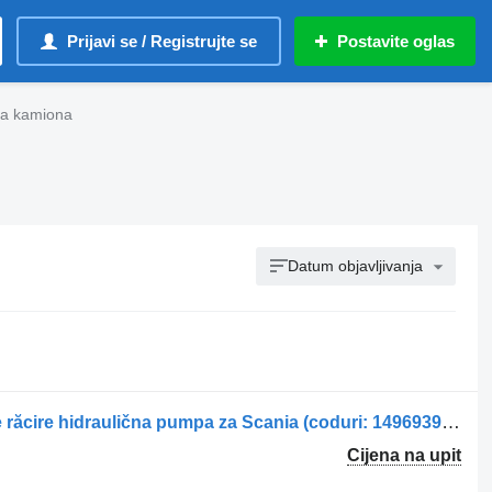
Prijavi se / Registrujte se
Postavite oglas
za kamiona
Datum objavljivanja
Pompa hidraulică pentru ventilator de răcire hidraulična pumpa za Scania (coduri: 1496939, 1395780, 1111885) kamiona
Cijena na upit