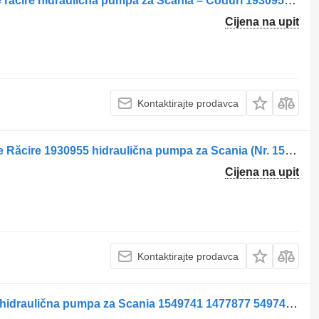
Pompa hidraulică pentru ventilator de răcire hidraulična pumpa za Scania – Coduri 1930955, 2202323, 1793202 kamiona
Cijena na upit
Kontaktirajte prodavca
Pompa Hidraulică pentru Ventilator de Răcire 1930955 hidraulična pumpa za Scania (Nr. 15200) kamiona
Cijena na upit
Kontaktirajte prodavca
Pompa hidraulică de rabatare cabină hidraulična pumpa za Scania 1549741 1477877 549741 kamiona