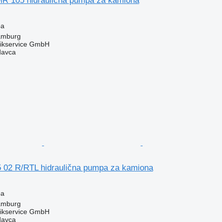
MR 105 hidraulična pumpa za kamiona
pa
amburg
likservice GmbH
davca
 02 R/RTL hidraulična pumpa za kamiona
pa
amburg
likservice GmbH
davca