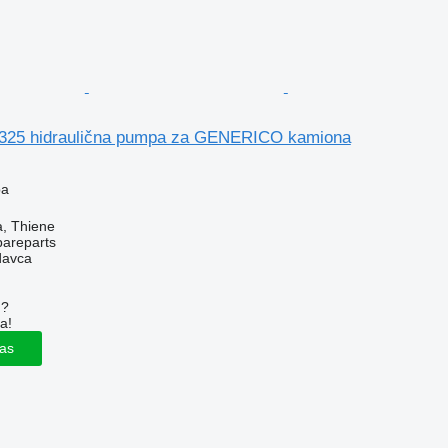
5325 hidraulična pumpa za GENERICO kamiona
pa
za, Thiene
pareparts
davca
u?
a!
las