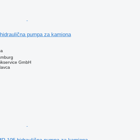
hidraulična pumpa za kamiona
pa
amburg
likservice GmbH
davca