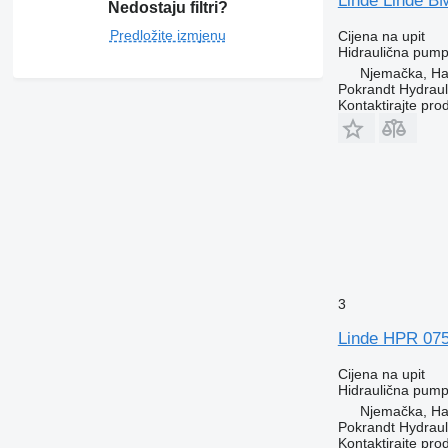
Linde Linde B
Nedostaju filtri?
Predložite izmjenu
Cijena na upit
Hidraulična pum
Njemačka, H
Pokrandt Hydrau
Kontaktirajte pro
3
Linde HPR 075
Cijena na upit
Hidraulična pum
Njemačka, H
Pokrandt Hydrau
Kontaktirajte pro