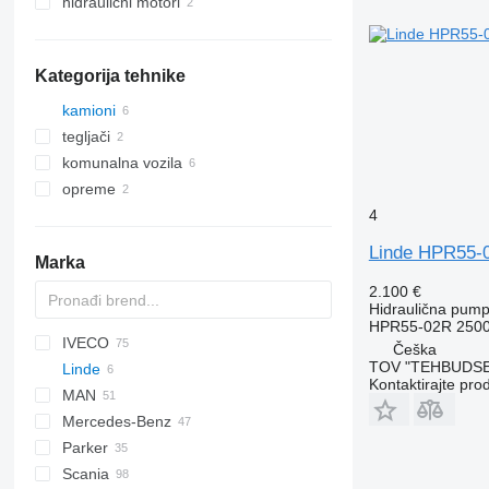
hidraulični motori
Kategorija tehnike
kamioni
tegljači
komunalna vozila
opreme
mašine za čišćenje puteva
4
оpremе za teretna vozila
vozila za čišćenje ulica
autodizalice s kranom
Linde HPR55-0
Marka
2.100 €
Hidraulična pum
HPR55-02R 2500
IVECO
BM
XF
AC
M series
RT
Češka
TOV "TEHBUDSE
Linde
EuroCargo
NPR
PC
KMK
LTM
Kontaktirajte pro
MAN
Eurotech
NQR
WA
R-series
Mercedes-Benz
Eurotrakker
F90
Parker
Stralis
LE
A-Class
Canter
Atleon
Scania
Trakker
TGA
Actros
Magnum