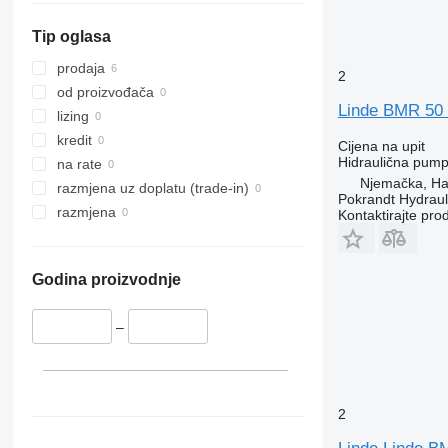
Tip oglasa
prodaja
2
od proizvođača
Linde BMR 50 
lizing
kredit
Cijena na upit
Hidraulična pum
na rate
Njemačka, H
razmjena uz doplatu (trade-in)
Pokrandt Hydrau
razmjena
Kontaktirajte pro
Godina proizvodnje
–
2