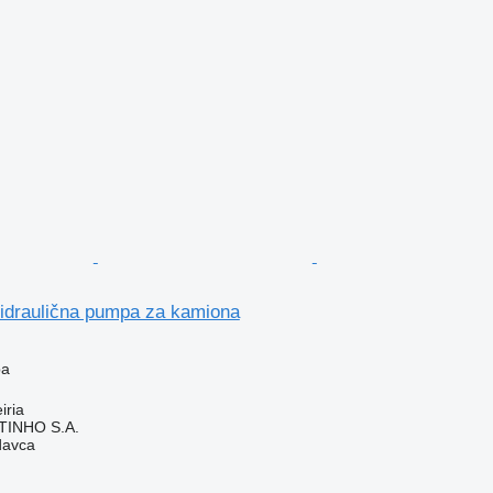
idraulična pumpa za kamiona
pa
iria
TINHO S.A.
davca