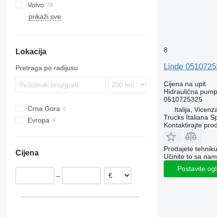
Volvo
TGL
Antos
Manager
K-series
prikaži sve
TGM
Arocs
Midliner
R-series
A-series
TGS
Atego
Midlum
BL
TGX
Axor
Premium
FH
8
Lokacija
Econic
FL
LK
FM
Linde 051072
Pretraga po radijusu
FMX
Cijena na upit
L-series
Hidraulična pum
VNL
0510725325
Crna Gora
Italija, Vicen
Trucks Italiana S
Evropa
Kontaktirajte pro
Njemačka
Češka
Prodajete tehnik
Cijena
Portugalija
Učinite to sa nam
Italija
Postavite og
–