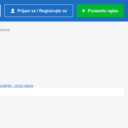
Prijavi se / Registrujte se
Postavite oglas
miona
vodnje - prvo stare