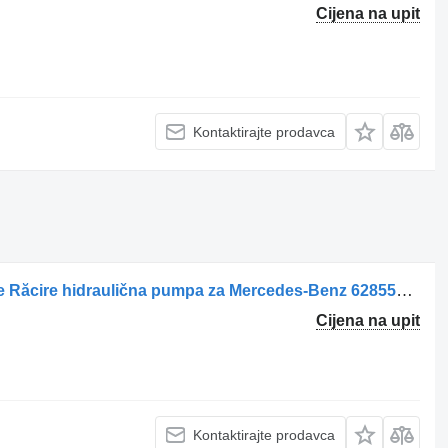
Cijena na upit
Kontaktirajte prodavca
Pompa Hidraulică pentru Ventilator de Răcire hidraulična pumpa za Mercedes-Benz 6285501283 A6285501283 0517725310 kamiona
Cijena na upit
Kontaktirajte prodavca