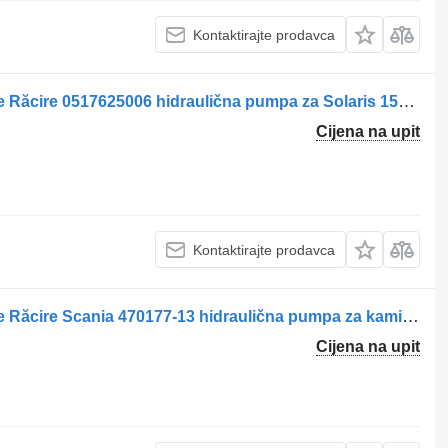
Kontaktirajte prodavca
Pompa Hidraulică pentru Ventilator de Răcire 0517625006 hidraulična pumpa za Solaris 15061424 kamiona
Cijena na upit
Kontaktirajte prodavca
Pompa Hidraulică pentru Ventilator de Răcire Scania 470177-13 hidraulična pumpa za kamiona
Cijena na upit