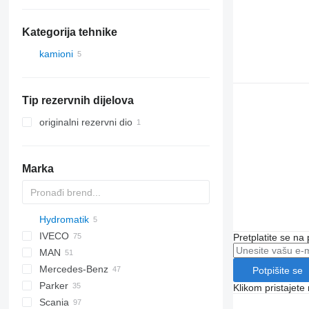
Kategorija tehnike
kamioni
Tip rezervnih dijelova
originalni rezervni dio
Marka
Hydromatik
BM
XF
AC
M series
RT
IVECO
Pretplatite se na
MAN
EuroCargo
NPR
PC
KMK
LTM
R-series
Mercedes-Benz
Eurotech
NQR
WA
F90
Potpišite se
Parker
Eurotrakker
LE
A-Class
Canter
Atleon
Klikom pristajet
Scania
Stralis
TGA
Actros
Magnum