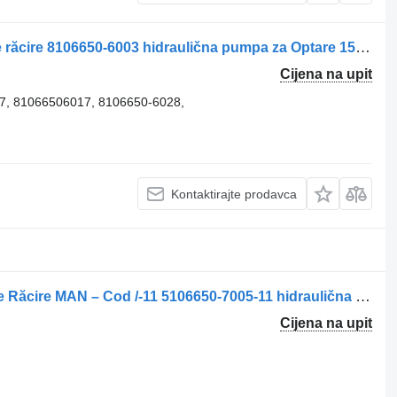
Pompa hidraulică pentru ventilator de răcire 8106650-6003 hidraulična pumpa za Optare 15218-8630 kamiona
Cijena na upit
7, 81066506017, 8106650-6028,
Kontaktirajte prodavca
Pompa Hidraulică pentru Ventilator de Răcire MAN – Cod /-11 5106650-7005-11 hidraulična pumpa za kamiona
Cijena na upit