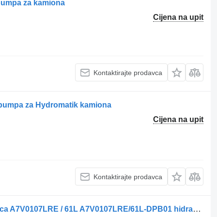
 pumpa za kamiona
Cijena na upit
Kontaktirajte prodavca
 pumpa za Hydromatik kamiona
Cijena na upit
Kontaktirajte prodavca
Hydromatik Akerman Bomba Hidráulica A7V0107LRE / 61L A7V0107LRE/61L-DPB01 hidraulična pumpa za kamiona