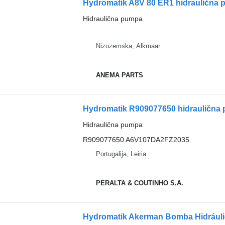
Hydromatik A8V 80 ER1 hidraulična
Hidraulična pumpa
Nizozemska, Alkmaar
ANEMA PARTS
Hydromatik R909077650 hidraulična
Hidraulična pumpa
R909077650 A6V107DA2FZ2035
Portugalija, Leiria
PERALTA & COUTINHO S.A.