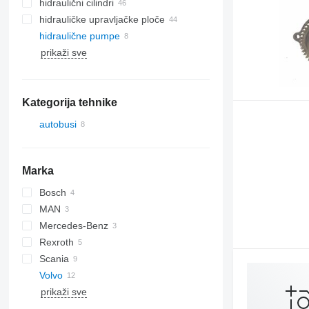
hidraulični cilindri
hidrauličke upravljačke ploče
hidraulične pumpe
prikaži sve
Kategorija tehnike
autobusi
Marka
Bosch
MAN
Mercedes-Benz
A-series
Rexroth
Lion's series
Citaro
Scania
Volvo
K-series
Alpino
prikaži sve
Urbino
B-series
B7