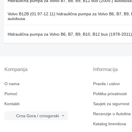
Hidraulična pumpa za Volvo B7, B8, B9, B12 bus (2005-) autobusa
Volvo B12B (01.97-12.11) hidraulična pumpa za Volvo B6, B7, B9,
autobusa
Hidraulična pumpa za Volvo B6, B7, B9, B10, B12 bus (1978-2011
Kompanija
Informacija
O nama
Pravila i uslovi
Pomoć
Politika privatnosti
Kontakti
Savjeti za sigurnost
Recenzije o Autoline
Crna Gora / crnogorski
Katalog brendova