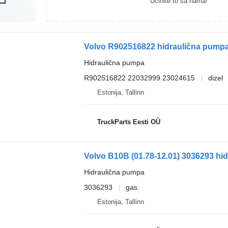
Učinite to sa nama!
Volvo R902516822 hidraulična pumpa 
Hidraulična pumpa
R902516822 22032999 23024615
dizel
Estonija, Tallinn
TruckParts Eesti OÜ
Hidraulična pumpa
3036293
gas
Estonija, Tallinn