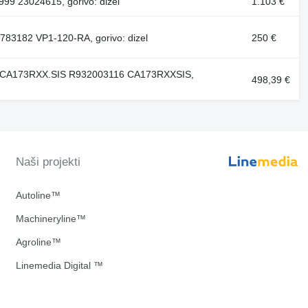
99 23024615, gorivo: dizel
1.103 €
3783182 VP1-120-RA, gorivo: dizel
250 €
X CA173RXX.SIS R932003116 CA173RXXSIS,
498,39 €
Naši projekti
Autoline™
Machineryline™
Agroline™
Linemedia Digital ™