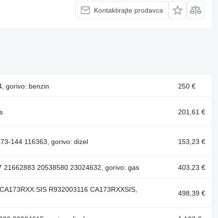
Kontaktirajte prodavca
, gorivo: benzin
250 €
s
201,61 €
73-144 116363, gorivo: dizel
153,23 €
97 21662883 20538580 23024632, gorivo: gas
403,23 €
X CA173RXX.SIS R932003116 CA173RXXSIS,
498,39 €