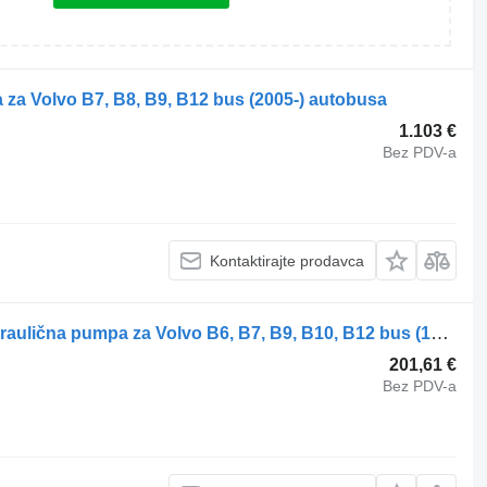
za Volvo B7, B8, B9, B12 bus (2005-) autobusa
1.103 €
Bez PDV-a
Kontaktirajte prodavca
Volvo B10B (01.78-12.01) 3036293 hidraulična pumpa za Volvo B6, B7, B9, B10, B12 bus (1978-2011) autobusa
201,61 €
Bez PDV-a