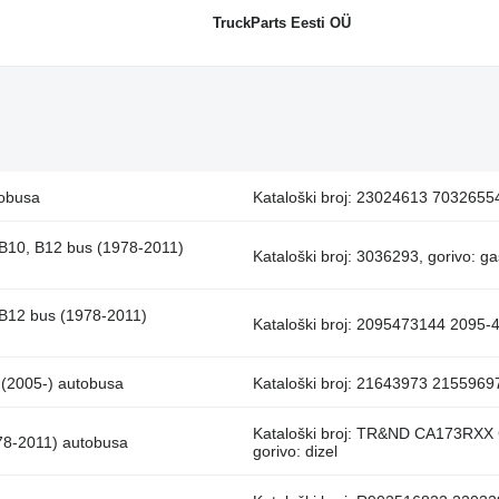
TruckParts Eesti OÜ
tobusa
Kataloški broj: 23024613 70326554
 B10, B12 bus (1978-2011)
Kataloški broj: 3036293, gorivo: ga
 B12 bus (1978-2011)
Kataloški broj: 2095473144 2095-4
 (2005-) autobusa
Kataloški broj: 21643973 215596
Kataloški broj: TR&ND CA173RX
978-2011) autobusa
gorivo: dizel