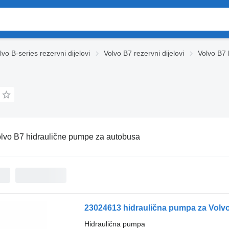
lvo B-series rezervni dijelovi
Volvo B7 rezervni dijelovi
Volvo B7 
lvo B7 hidraulične pumpe za autobusa
23024613 hidraulična pumpa za Volvo
Hidraulična pumpa