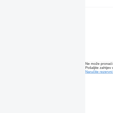
Ne može pronaći 
Pošaljite zahtjev
Naručite rezervni