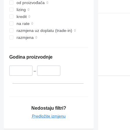
od proizvođača
lizing
kredit
na rate
razmjena uz doplatu (trade-in)
razmjena
Godina proizvodnje
–
Nedostaju filtri?
Predložite izmjenu