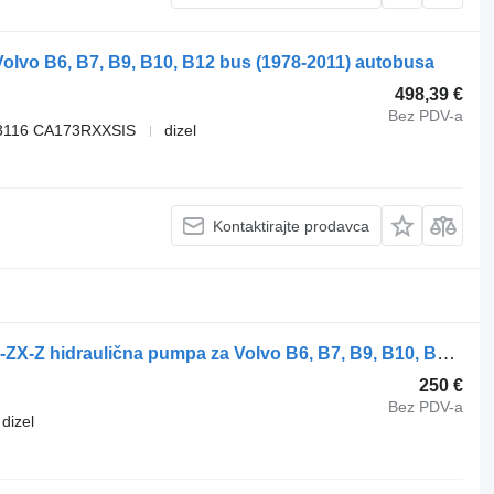
lvo B6, B7, B9, B10, B12 bus (1978-2011) autobusa
498,39 €
Bez PDV-a
3116 CA173RXXSIS
dizel
Kontaktirajte prodavca
Volvo B12B (01.97-12.11) VP1-120-RA-ZX-Z hidraulična pumpa za Volvo B6, B7, B9, B10, B12 bus (1978-2011) autobusa
250 €
Bez PDV-a
dizel