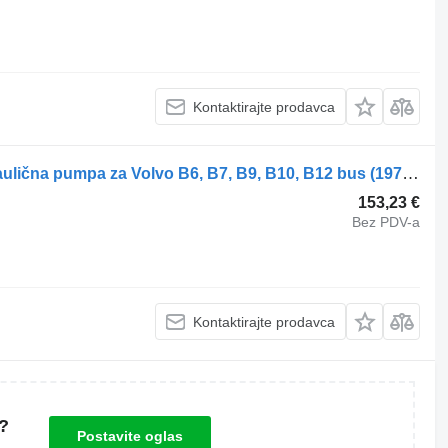
Kontaktirajte prodavca
Volvo B12M (01.99-) 2095473144 hidraulična pumpa za Volvo B6, B7, B9, B10, B12 bus (1978-2011) autobusa
153,23 €
Bez PDV-a
Kontaktirajte prodavca
?
Postavite oglas