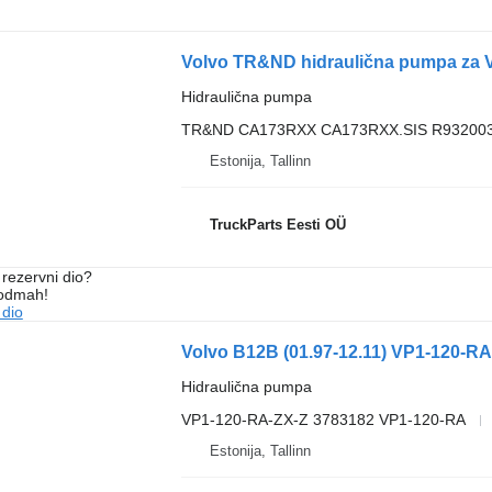
Volvo TR&ND hidraulična pumpa za Vo
Hidraulična pumpa
TR&ND CA173RXX CA173RXX.SIS R93200
Estonija, Tallinn
TruckParts Eesti OÜ
rezervni dio?
 odmah!
 dio
Hidraulična pumpa
VP1-120-RA-ZX-Z 3783182 VP1-120-RA
Estonija, Tallinn