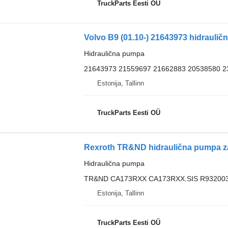
TruckParts Eesti OÜ
Volvo B9 (01.10-) 21643973 hidraulič
Hidraulična pumpa
21643973 21559697 21662883 20538580 2
Estonija, Tallinn
TruckParts Eesti OÜ
Rexroth TR&ND hidraulična pumpa za 
Hidraulična pumpa
TR&ND CA173RXX CA173RXX.SIS R93200
Estonija, Tallinn
TruckParts Eesti OÜ