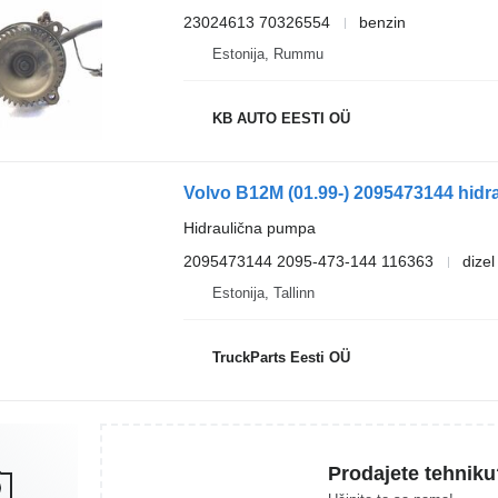
23024613 70326554
benzin
Estonija, Rummu
KB AUTO EESTI OÜ
Hidraulična pumpa
2095473144 2095-473-144 116363
dizel
Estonija, Tallinn
TruckParts Eesti OÜ
Prodajete tehniku