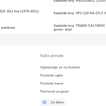
Kataloški broj: R902516822 220329
 B10, B12 bus (1978-2011)
Kataloški broj: VP1-120-RA-ZX-Z 
Kataloški broj: TR&ND CA173RX
) autobusa
gorivo: dizel
Naše ponude
Oglašavajte se na Autoline
Postavite oglas
Postavite baner
Partnerski program
Za dilere