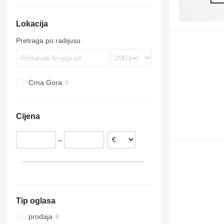
B9
Lokacija
B10
B12
Pretraga po radijusu
Crna Gora
Cijena
–
Tip oglasa
prodaja