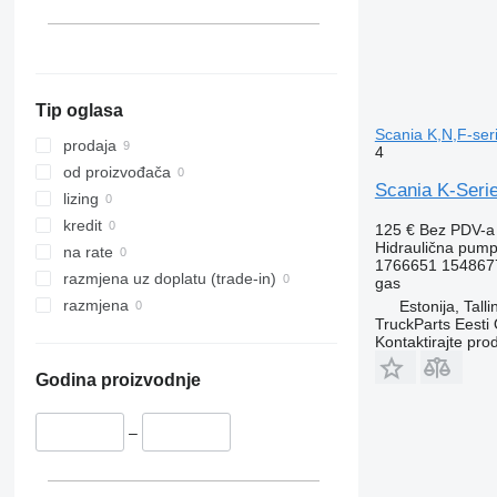
Tip oglasa
Scania K,N,F-ser
prodaja
4
od proizvođača
Scania K-Serie
lizing
kredit
125 €
Bez PDV-a
Hidraulična pum
na rate
1766651 154867
razmjena uz doplatu (trade-in)
gas
razmjena
Estonija, Talli
TruckParts Eesti
Kontaktirajte pro
Godina proizvodnje
–