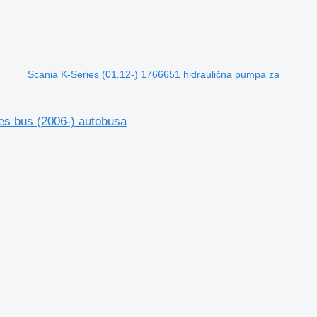
Scania K-Series (01.12-) 1766651 hidraulična pumpa za
es bus (2006-) autobusa