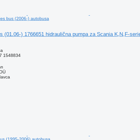
ies bus (2006-) autobusa
s (01.06-) 1766651 hidraulična pumpa za Scania K,N,F-seri
pa
7 1548834
nn
 OÜ
davca
bus (1995-2006) autobusa