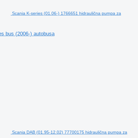
Scania K-series (01.06-) 1766651 hidraulična pumpa za
es bus (2006-) autobusa
Scania DAB (01.95-12.02) 77700175 hidraulična pumpa za