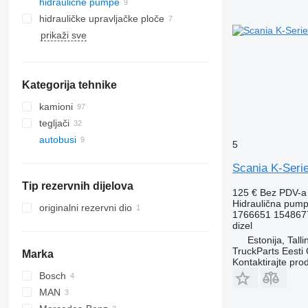
hidraulične pumpe
hidrauličke upravljačke ploče
prikaži sve
Kategorija tehnike
kamioni
tegljači
autobusi
5
Scania K-Serie
Tip rezervnih dijelova
125 €
Bez PDV-a
Hidraulična pum
originalni rezervni dio
1766651 154867
dizel
Estonija, Talli
TruckParts Eesti
Marka
Kontaktirajte pro
Bosch
MAN