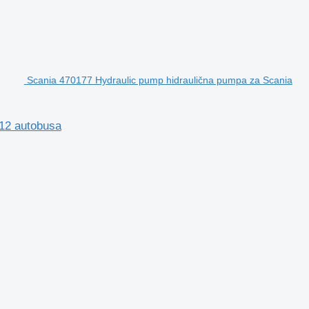
Scania 470177 Hydraulic pump hidraulična pumpa za Scania
 12 autobusa