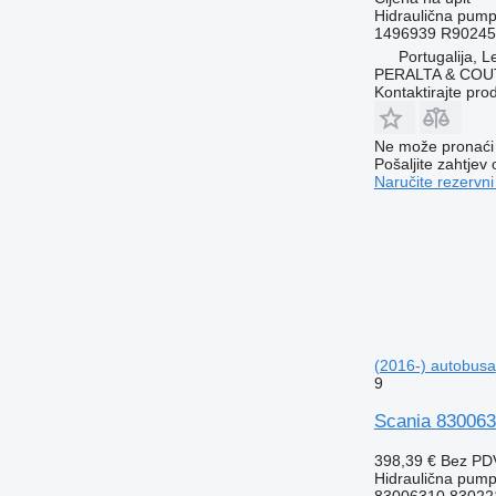
Hidraulična pum
1496939 R9024
Portugalija, Le
PERALTA & COU
Kontaktirajte pro
Ne može pronaći 
Pošaljite zahtjev
Naručite rezervni
(2016-) autobusa
9
Scania 830063
398,39 €
Bez PD
Hidraulična pum
83006310 83022