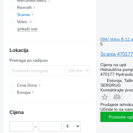
Mercedes-Benz
A-series
Rexroth
Lion's series
Citaro
Scania
Volvo
K-series
Alpino
prikaži sve
Urbino
B-series
K124
094/ Volvo B 12 
5
Lokacija
Scania 470177
Pretraga po radijusu
Cijena na upit
Hidraulična pum
470177 Hydraulic
Estonija, Talli
Crna Gora
SERDRUG
Kontaktirajte pro
Evropa
Estonija
Prodajete tehnik
Portugalija
Učinite to sa nam
Cijena
Postavite og
–