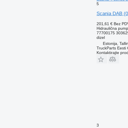
5
Scania DAB (0
201,61 €
Bez PD
Hidraulična pum
77700175 30362
dizel
Estonija, Talli
TruckParts Eesti
Kontaktirajte pro
3