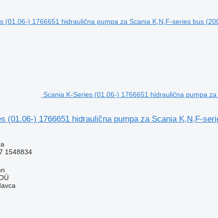
Scania K-Series (01.06-) 1766651 hidraulična pumpa za
s (01.06-) 1766651 hidraulična pumpa za Scania K,N,F-seri
pa
7 1548834
nn
 OÜ
davca