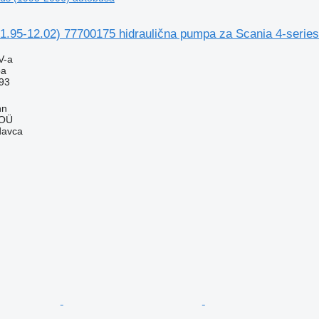
1.95-12.02) 77700175 hidraulična pumpa za Scania 4-serie
V-a
pa
93
nn
 OÜ
davca