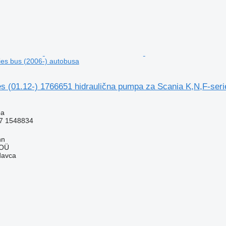
ies bus (2006-) autobusa
s (01.12-) 1766651 hidraulična pumpa za Scania K,N,F-seri
pa
7 1548834
nn
 OÜ
davca