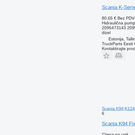
Scania K-Seri
80,65 €
Bez PDV
Hidraulična pum
2095473143 209
dizel
Estonija, Talli
TruckParts Eesti
Kontaktirajte pro
Scania K94;K124
6
Scania K94 Fi
Cijena na upit