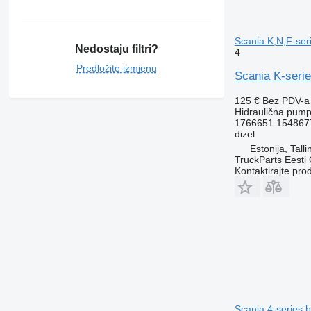
Scania K,N,F-ser
Nedostaju filtri?
4
Predložite izmjenu
Scania K-serie
125 €
Bez PDV-a
Hidraulična pum
1766651 154867
dizel
Estonija, Talli
TruckParts Eesti
Kontaktirajte pro
Scania 4-series 