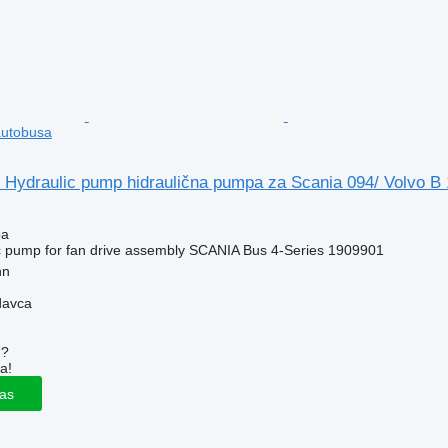
autobusa
 Hydraulic pump hidraulična pumpa za Scania 094/ Volvo B
pa
 pump for fan drive assembly SCANIA Bus 4-Series 1909901
nn
davca
u?
a!
las