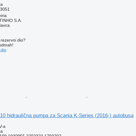
pa
53051
iria
TINHO S.A.
davca
rezervni dio?
 odmah!
 dio
10 hidraulična pumpa za Scania K-Series (2016-) autobusa
V-a
pa
109 1930955 2202323 1793202