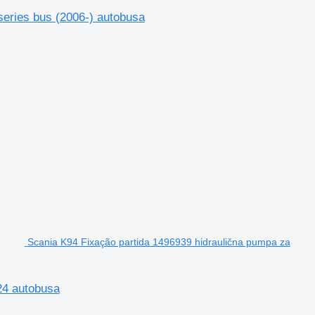
series bus (2006-) autobusa
Scania K94 Fixação partida 1496939 hidraulična pumpa za
24 autobusa