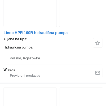
Linde HPR 100R hidraulična pumpa
Cijena na upit
Hidraulična pumpa
Poljska, Kojszówka
Wibako