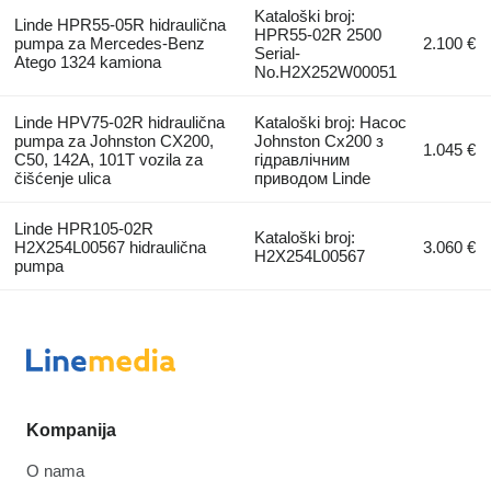
Kataloški broj:
Linde HPR55-05R hidraulična
HPR55-02R 2500
pumpa za Mercedes-Benz
2.100 €
Serial-
Atego 1324 kamiona
No.H2X252W00051
Linde HPV75-02R hidraulična
Kataloški broj: Насос
pumpa za Johnston CX200,
Johnston Cx200 з
1.045 €
C50, 142A, 101T vozila za
гідравлічним
čišćenje ulica
приводом Linde
Linde HPR105-02R
Kataloški broj:
H2X254L00567 hidraulična
3.060 €
H2X254L00567
pumpa
Kompanija
O nama