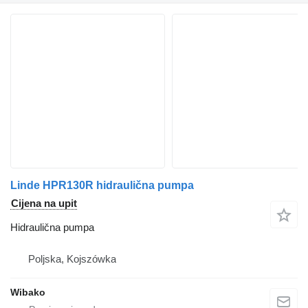
Linde HPR130R hidraulična pumpa
Cijena na upit
Hidraulična pumpa
Poljska, Kojszówka
Wibako