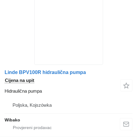
Linde BPV100R hidraulična pumpa
Cijena na upit
Hidraulična pumpa
Poljska, Kojszówka
Wibako