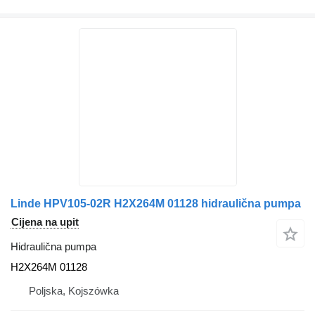
Linde HPV105-02R H2X264M 01128 hidraulična pumpa
Cijena na upit
Hidraulična pumpa
H2X264M 01128
Poljska, Kojszówka