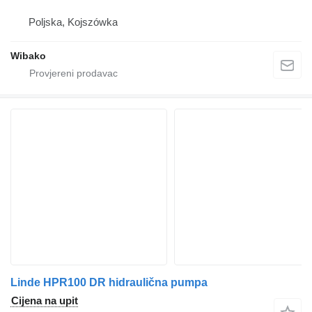
Poljska, Kojszówka
Wibako
Linde HPR100 DR hidraulična pumpa
Cijena na upit