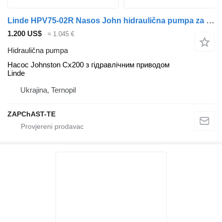
Linde HPV75-02R Nasos John hidraulična pumpa za Johnston CX200, C50, 142A, 101T vozila za čišćenje ulica
1.200 US$
≈ 1.045 €
Hidraulična pumpa
Насос Johnston Cx200 з гідравлічним приводом
Linde
Ukrajina, Ternopil
ZAPChAST-TE