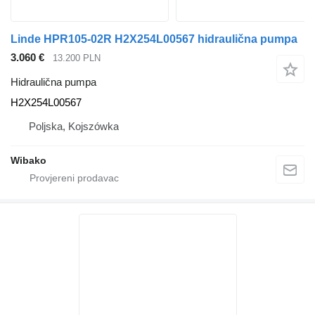
Linde HPR105-02R H2X254L00567 hidraulična pumpa
3.060 €
13.200 PLN
Hidraulična pumpa
H2X254L00567
Poljska, Kojszówka
Wibako