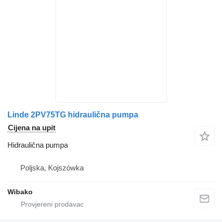
Linde 2PV75TG hidraulična pumpa
Cijena na upit
Hidraulična pumpa
Poljska, Kojszówka
Wibako