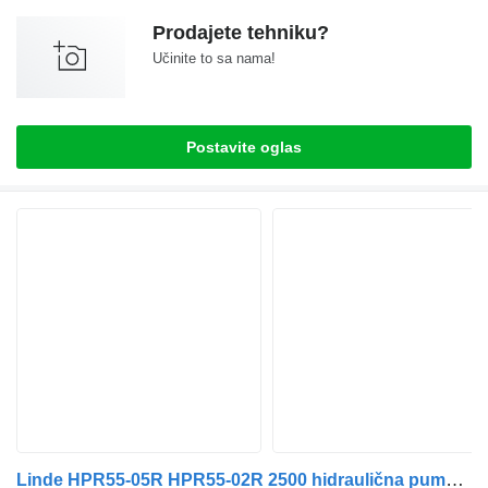
Prodajete tehniku?
Učinite to sa nama!
Postavite oglas
Linde HPR55-05R HPR55-02R 2500 hidraulična pumpa za Mercedes-Benz Atego 1324 kamiona