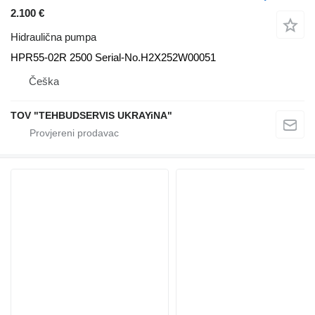
2.100 €
Hidraulična pumpa
HPR55-02R 2500 Serial-No.H2X252W00051
Češka
TOV "TEHBUDSERVIS UKRAYiNA"