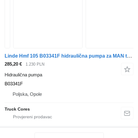
Linde Hmf 105 B03341F hidraulična pumpa za MAN tegljača
285,20 €
1.230 PLN
Hidraulična pumpa
B03341F
Poljska, Opole
Truck Cores