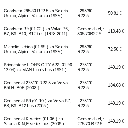
Goodyear 295/80 R22.5 za Solaris
: 295/80
50,81 €
Urbino, Alpino, Vacanza (1999-)
R22.5
Goodyear B9 (01.02-) za Volvo B6,
Gorivo: dizel, :
110,48 €
B7, B9, B10, B12 bus (1978-2011)
305/70R22.5
Michelin Urbino (01.99-) za Solaris
: 295/80
72,58 €
Urbino, Alpino, Vacanza (1999-)
R22.5
Bridgestone LIONS CITY A22 (01.96-
: 275/70
149,19 €
12.04) za MAN Lion's bus (1991-)
R22.5
Continental 275/70 R22.5 za Volvo
: 275/70
184,68 €
B5LH, B0E (2008-)
R22.5
Continental B9 (01.10-) za Volvo B7,
: 275/70
149,19 €
B8, B9, B12 bus (2005-)
R22.5
Continental K-series (01.06-) za
Gorivo: dizel, :
149,19 €
Scania K,N,F-series bus (2006-)
275/70 R22.5