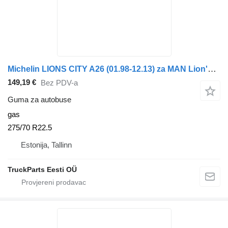
Michelin LIONS CITY A26 (01.98-12.13) za MAN Lion's bus (1991-)
149,19 €
Bez PDV-a
Guma za autobuse
gas
275/70 R22.5
Estonija, Tallinn
TruckParts Eesti OÜ