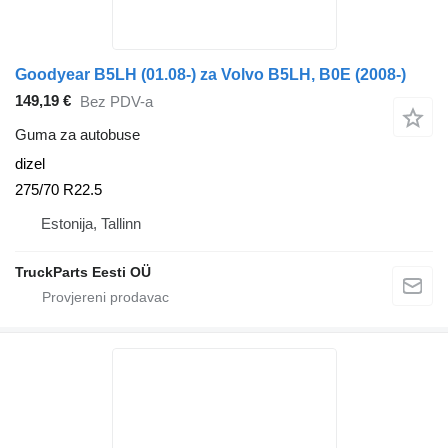
Goodyear B5LH (01.08-) za Volvo B5LH, B0E (2008-)
149,19 €
Bez PDV-a
Guma za autobuse
dizel
275/70 R22.5
Estonija, Tallinn
TruckParts Eesti OÜ