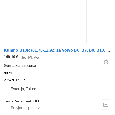
Kumho B10R (01.78-12.92) za Volvo B6, B7, B9, B10, B12 bus (1978-2011)
149,19 €
Bez PDV-a
Guma za autobuse
dizel
275/70 R22.5
Estonija, Tallinn
TruckParts Eesti OÜ