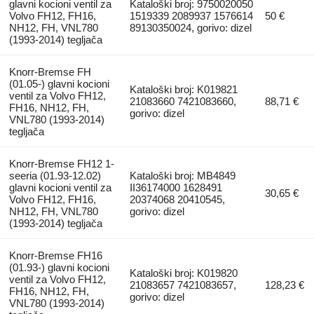
glavni kocioni ventil za
Kataloški broj: 9750020050
Volvo FH12, FH16,
1519339 2089937 1576614
50 €
NH12, FH, VNL780
89130350024, gorivo: dizel
(1993-2014) tegljača
Knorr-Bremse FH
(01.05-) glavni kocioni
Kataloški broj: K019821
ventil za Volvo FH12,
21083660 7421083660,
88,71 €
FH16, NH12, FH,
gorivo: dizel
VNL780 (1993-2014)
tegljača
Knorr-Bremse FH12 1-
seeria (01.93-12.02)
Kataloški broj: MB4849
glavni kocioni ventil za
II36174000 1628491
30,65 €
Volvo FH12, FH16,
20374068 20410545,
NH12, FH, VNL780
gorivo: dizel
(1993-2014) tegljača
Knorr-Bremse FH16
(01.93-) glavni kocioni
Kataloški broj: K019820
ventil za Volvo FH12,
21083657 7421083657,
128,23 €
FH16, NH12, FH,
gorivo: dizel
VNL780 (1993-2014)