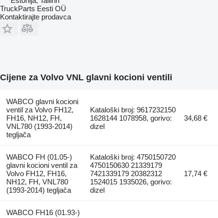
Estonija, Tallinn
TruckParts Eesti OÜ
Kontaktirajte prodavca
Cijene za Volvo VNL glavni kocioni ventili
WABCO glavni kocioni
ventil za Volvo FH12,
Kataloški broj: 9617232150
FH16, NH12, FH,
1628144 1078958, gorivo:
34,68 €
VNL780 (1993-2014)
dizel
tegljača
WABCO FH (01.05-)
Kataloški broj: 4750150720
glavni kocioni ventil za
4750150630 21339179
Volvo FH12, FH16,
7421339179 20382312
17,74 €
NH12, FH, VNL780
1524015 1935026, gorivo:
(1993-2014) tegljača
dizel
WABCO FH16 (01.93-)