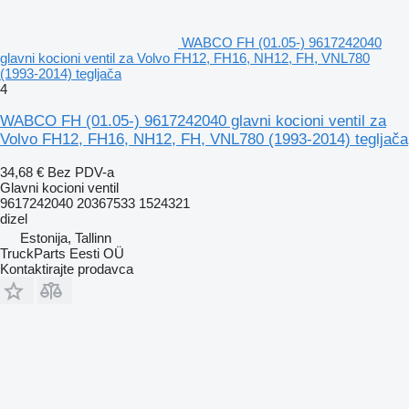
WABCO FH (01.05-) 9617242040
glavni kocioni ventil za Volvo FH12, FH16, NH12, FH, VNL780
(1993-2014) tegljača
4
WABCO FH (01.05-) 9617242040 glavni kocioni ventil za
Volvo FH12, FH16, NH12, FH, VNL780 (1993-2014) tegljača
34,68 €
Bez PDV-a
Glavni kocioni ventil
9617242040 20367533 1524321
dizel
Estonija, Tallinn
TruckParts Eesti OÜ
Kontaktirajte prodavca