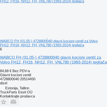
WABCO FH (01.05-) 4728800040 glavni kocioni ventil za Volvo
FH12, FH16, NH12, FH, VNL780 (1993-2014) tegljača
6
WABCO FH (01.05-) 4728800040 glavni kocioni ventil za
Volvo FH12, FH16, NH12, FH, VNL780 (1993-2014) tegljača
84,68 €
Bez PDV-a
Glavni kocioni ventil
4728800040 20514450
dizel
Estonija, Tallinn
TruckParts Eesti OÜ
Kontaktirajte prodavca