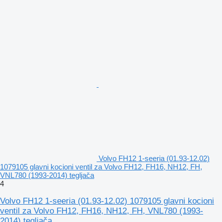
Volvo FH12 1-seeria (01.93-12.02)
1079105 glavni kocioni ventil za Volvo FH12, FH16, NH12, FH,
VNL780 (1993-2014) tegljača
4
Volvo FH12 1-seeria (01.93-12.02) 1079105 glavni kocioni
ventil za Volvo FH12, FH16, NH12, FH, VNL780 (1993-
2014) tegljača