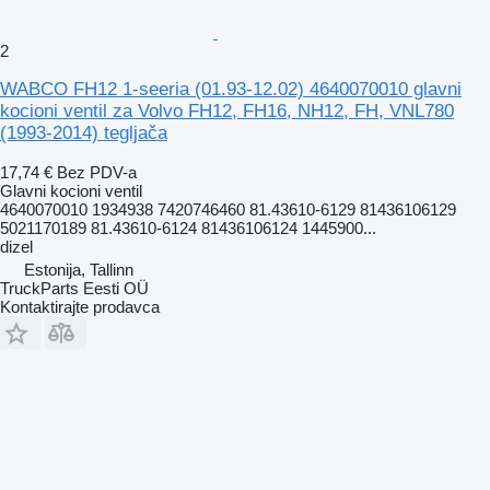
2
WABCO FH12 1-seeria (01.93-12.02) 4640070010 glavni
kocioni ventil za Volvo FH12, FH16, NH12, FH, VNL780
(1993-2014) tegljača
17,74 €
Bez PDV-a
Glavni kocioni ventil
4640070010 1934938 7420746460 81.43610-6129 81436106129
5021170189 81.43610-6124 81436106124 1445900...
dizel
Estonija, Tallinn
TruckParts Eesti OÜ
Kontaktirajte prodavca