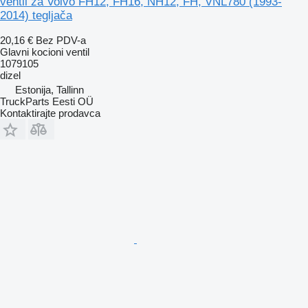
ventil za Volvo FH12, FH16, NH12, FH, VNL780 (1993-
2014) tegljača
20,16 €
Bez PDV-a
Glavni kocioni ventil
1079105
dizel
Estonija, Tallinn
TruckParts Eesti OÜ
Kontaktirajte prodavca