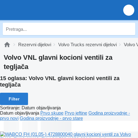
Rezervni dijelovi
Volvo Trucks rezervni dijelovi
Volvo V
Volvo VNL glavni kocioni ventili za
tegljača
15 oglasa:
Volvo VNL glavni kocioni ventili za
tegljača
Filter
Sortiranje
:
Datum objavljivanja
Datum objavljivanja
Prvo skupe
Prvo jeftine
Godina proizvodnje -
prvo novi
Godina proizvodnje - prvo stare