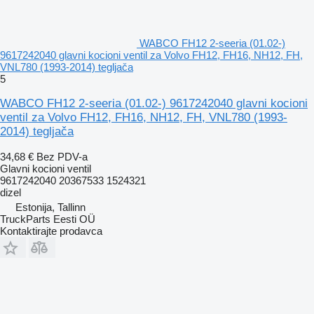
WABCO FH12 2-seeria (01.02-)
9617242040 glavni kocioni ventil za Volvo FH12, FH16, NH12, FH,
VNL780 (1993-2014) tegljača
5
WABCO FH12 2-seeria (01.02-) 9617242040 glavni kocioni
ventil za Volvo FH12, FH16, NH12, FH, VNL780 (1993-
2014) tegljača
34,68 €
Bez PDV-a
Glavni kocioni ventil
9617242040 20367533 1524321
dizel
Estonija, Tallinn
TruckParts Eesti OÜ
Kontaktirajte prodavca