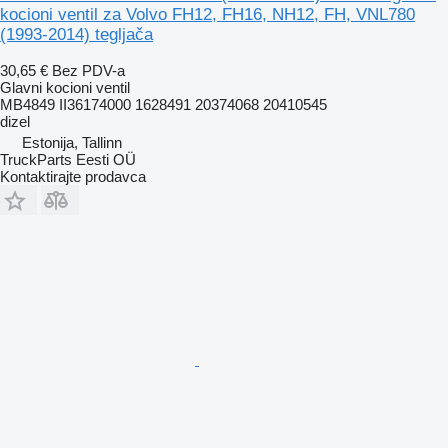
kocioni ventil za Volvo FH12, FH16, NH12, FH, VNL780
(1993-2014) tegljača
30,65 €
Bez PDV-a
Glavni kocioni ventil
MB4849 II36174000 1628491 20374068 20410545
dizel
Estonija, Tallinn
TruckParts Eesti OÜ
Kontaktirajte prodavca