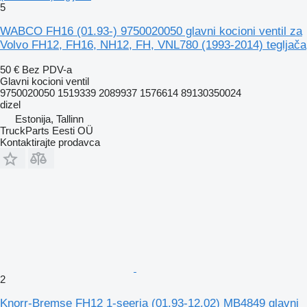
5
WABCO FH16 (01.93-) 9750020050 glavni kocioni ventil za
Volvo FH12, FH16, NH12, FH, VNL780 (1993-2014) tegljača
50 €
Bez PDV-a
Glavni kocioni ventil
9750020050 1519339 2089937 1576614 89130350024
dizel
Estonija, Tallinn
TruckParts Eesti OÜ
Kontaktirajte prodavca
2
Knorr-Bremse FH12 1-seeria (01.93-12.02) MB4849 glavni