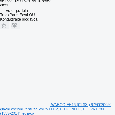
9617232150 1628144 1078958
dizel
Estonija, Tallinn
TruckParts Eesti OÜ
Kontaktirajte prodavca
WABCO FH16 (01.93-) 9750020050
glavni kocioni ventil za Volvo FH12, FH16, NH12, FH, VNL780
(1993-2014) tegljača