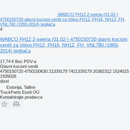
WABCO FH12 2-seeria (01.02-)
4750150720 glavni kocioni ventil za Volvo FH12, FH16, NH12, FH,
VNL780 (1993-2014) tegljača
4
WABCO FH12 2-seeria (01.02-) 4750150720 glavni kocioni
ventil za Volvo FH12, FH16, NH12, FH, VNL780 (1993-
2014) tegljača
17,74 €
Bez PDV-a
Glavni kocioni ventil
4750150720 4750150630 21339179 7421339179 20382312 1524015
1935026
dizel
Estonija, Tallinn
TruckParts Eesti OÜ
Kontaktirajte prodavca