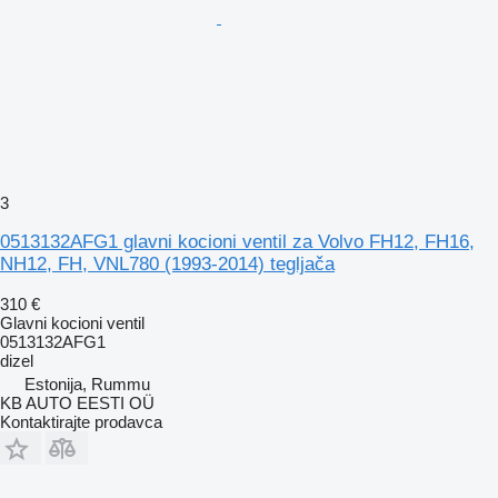
3
0513132AFG1 glavni kocioni ventil za Volvo FH12, FH16,
NH12, FH, VNL780 (1993-2014) tegljača
310 €
Glavni kocioni ventil
0513132AFG1
dizel
Estonija, Rummu
KB AUTO EESTI OÜ
Kontaktirajte prodavca