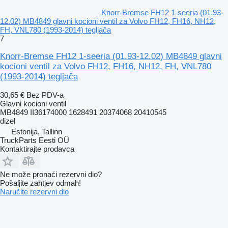
Knorr-Bremse FH12 1-seeria (01.93-
12.02) MB4849 glavni kocioni ventil za Volvo FH12, FH16, NH12,
FH, VNL780 (1993-2014) tegljača
7
Knorr-Bremse FH12 1-seeria (01.93-12.02) MB4849 glavni
kocioni ventil za Volvo FH12, FH16, NH12, FH, VNL780
(1993-2014) tegljača
30,65 €
Bez PDV-a
Glavni kocioni ventil
MB4849 II36174000 1628491 20374068 20410545
dizel
Estonija, Tallinn
TruckParts Eesti OÜ
Kontaktirajte prodavca
Ne može pronaći rezervni dio?
Pošaljite zahtjev odmah!
Naručite rezervni dio