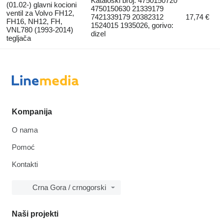
Kataloški broj: 4750150720
(01.02-) glavni kocioni
4750150630 21339179
ventil za Volvo FH12,
7421339179 20382312
17,74 €
FH16, NH12, FH,
1524015 1935026, gorivo:
VNL780 (1993-2014)
dizel
tegljača
Kompanija
O nama
Pomoć
Kontakti
Crna Gora / crnogorski
Naši projekti