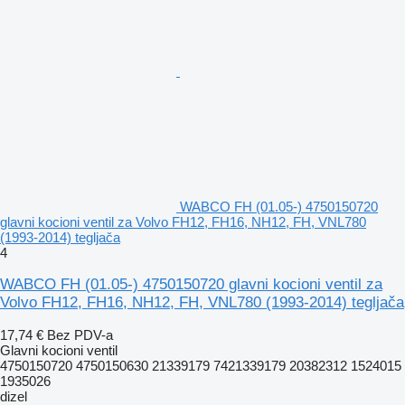
WABCO FH (01.05-) 4750150720
glavni kocioni ventil za Volvo FH12, FH16, NH12, FH, VNL780
(1993-2014) tegljača
4
WABCO FH (01.05-) 4750150720 glavni kocioni ventil za
Volvo FH12, FH16, NH12, FH, VNL780 (1993-2014) tegljača
17,74 €
Bez PDV-a
Glavni kocioni ventil
4750150720 4750150630 21339179 7421339179 20382312 1524015
1935026
dizel