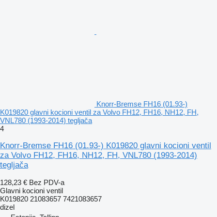
Knorr-Bremse FH16 (01.93-)
K019820 glavni kocioni ventil za Volvo FH12, FH16, NH12, FH,
VNL780 (1993-2014) tegljača
4
Knorr-Bremse FH16 (01.93-) K019820 glavni kocioni ventil
za Volvo FH12, FH16, NH12, FH, VNL780 (1993-2014)
tegljača
128,23 €
Bez PDV-a
Glavni kocioni ventil
K019820 21083657 7421083657
dizel