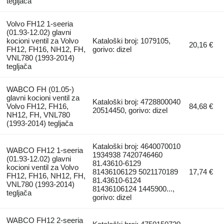
tegljača
Volvo FH12 1-seeria
(01.93-12.02) glavni
kocioni ventil za Volvo
Kataloški broj: 1079105,
20,16 €
FH12, FH16, NH12, FH,
gorivo: dizel
VNL780 (1993-2014)
tegljača
WABCO FH (01.05-)
glavni kocioni ventil za
Kataloški broj: 4728800040
Volvo FH12, FH16,
84,68 €
20514450, gorivo: dizel
NH12, FH, VNL780
(1993-2014) tegljača
Kataloški broj: 4640070010
WABCO FH12 1-seeria
1934938 7420746460
(01.93-12.02) glavni
81.43610-6129
kocioni ventil za Volvo
81436106129 5021170189
17,74 €
FH12, FH16, NH12, FH,
81.43610-6124
VNL780 (1993-2014)
81436106124 1445900...,
tegljača
gorivo: dizel
WABCO FH12 2-seeria