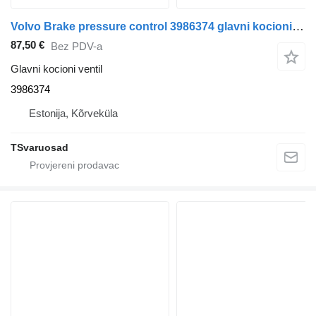
Volvo Brake pressure control 3986374 glavni kocioni ventil za Volvo FM9 tegljača
87,50 €
Bez PDV-a
Glavni kocioni ventil
3986374
Estonija, Kõrveküla
TSvaruosad