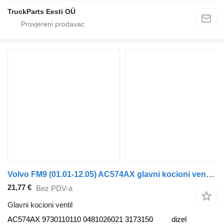
TruckParts Eesti OÜ
Volvo FM9 (01.01-12.05) AC574AX glavni kocioni ventil za Volvo FM7-FM12, FM, FMX (1998-2014) tegljača
21,77 €
Bez PDV-a
Glavni kocioni ventil
AC574AX 9730110110 0481026021 3173150
dizel