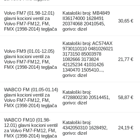
Volvo FM7 (01.98-12.01)
Kataloški broj: MB4849
glavni kocioni ventil za
II36174000 1628491
30,65 €
Volvo FM7-FM12, FM,
20374068 20410545,
FMX (1998-2014) tegljača
gorivo: dizel
Kataloški broj: AC574AX
9730110110 0481026021
Volvo FM9 (01.01-12.05)
3173150 85003978
glavni kocioni ventil za
1082666 3173824
21,77 €
Volvo FM7-FM12, FM,
42125234 41031426
FMX (1998-2014) tegljača
1340470 1505410...,
gorivo: dizel
WABCO FM (01.05-01.14)
Kataloški broj:
glavni kocioni ventil za
4728800230 20514451,
58,87 €
Volvo FM7-FM12, FM,
gorivo: dizel
FMX (1998-2014) tegljača
WABCO FM10 (01.98-
Kataloški broj:
12.01) glavni kocioni ventil
4342050310 1628492,
24,19 €
za Volvo FM7-FM12, FM,
gorivo: dizel
FMX (1998-2014) tegljača