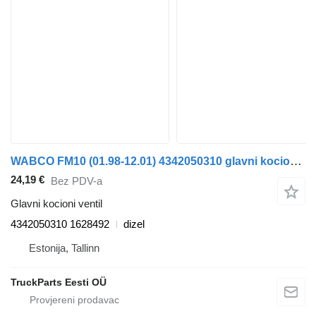
WABCO FM10 (01.98-12.01) 4342050310 glavni kocioni ventil za Volvo FM7-FM12, FM, FMX (1998-2014) tegljača
24,19 €
Bez PDV-a
Glavni kocioni ventil
4342050310 1628492
dizel
Estonija, Tallinn
TruckParts Eesti OÜ