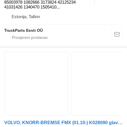
85003978 1082666 3173824 42125234
41031426 1340470 1505410...
Estonija, Tallinn
TruckParts Eesti OÜ
VOLVO, KNORR-BREMSE FMX (01.10-) K028090 glavni kocioni ventil za Volvo FM7-FM12, FM, FMX (1998-2014) tegljača