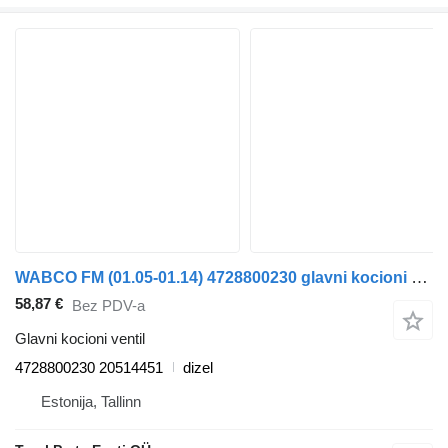
WABCO FM (01.05-01.14) 4728800230 glavni kocioni ventil za Volvo FM7-FM12, FM, FMX (1998-2014) tegljača
58,87 €
Bez PDV-a
Glavni kocioni ventil
4728800230 20514451
dizel
Estonija, Tallinn