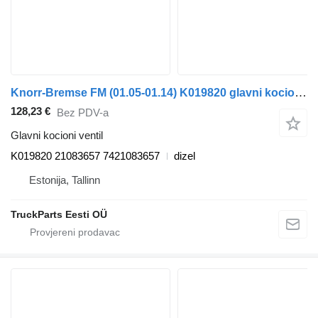
Knorr-Bremse FM (01.05-01.14) K019820 glavni kocioni ventil za Volvo FM7-FM12, FM, FMX (1998-2014) tegljača
128,23 €
Bez PDV-a
Glavni kocioni ventil
K019820 21083657 7421083657
dizel
Estonija, Tallinn
TruckParts Eesti OÜ