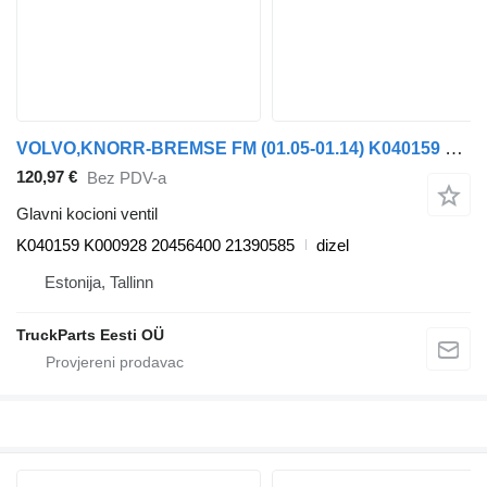
VOLVO,KNORR-BREMSE FM (01.05-01.14) K040159 K000928 glavni kocioni ventil za Volvo FM7-FM12, FM, FMX (1998-2014) tegljača
120,97 €
Bez PDV-a
Glavni kocioni ventil
K040159 K000928 20456400 21390585
dizel
Estonija, Tallinn
TruckParts Eesti OÜ