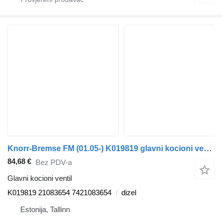
Knorr-Bremse FM (01.05-) K019819 glavni kocioni ventil za Volvo FM7-FM12, FM, FMX (1998-2014) tegljača
84,68 €
Bez PDV-a
Glavni kocioni ventil
K019819 21083654 7421083654
dizel
Estonija, Tallinn