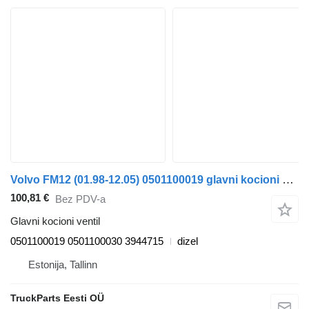
Volvo FM12 (01.98-12.05) 0501100019 glavni kocioni ventil za Volvo FM7-FM12, FM, FMX (1998-2014) tegljača
100,81 €
Bez PDV-a
Glavni kocioni ventil
0501100019 0501100030 3944715
dizel
Estonija, Tallinn
TruckParts Eesti OÜ