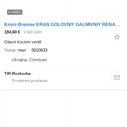
VIDEO
Knorr-Bremse KRAN GOLOVNIY GALMIVNIY RENAULT MAGNUM DXI13, VOLVO FM9 5010633 glavni kocioni ventil za Volvo FM9 tegljača
184,60 €
9.500 UAH
Glavni kocioni ventil
Stanje
novi
5010633
Ukrajina, Cherlyani
TIR-Rozborka