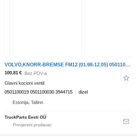
VOLVO,KNORR-BREMSE FM12 (01.98-12.05) 0501100019 glavni kocioni ventil za Volvo FM7-FM12, FM, FMX (1998-2014) tegljača
100,81 €
Bez PDV-a
Glavni kocioni ventil
0501100019 0501100030 3944715
dizel
Estonija, Tallinn
TruckParts Eesti OÜ