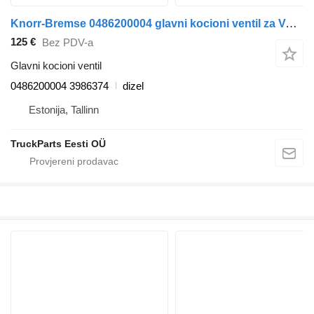
Knorr-Bremse 0486200004 glavni kocioni ventil za Volvo FM7-FM12, FM, FMX (1998-2014) tegljača
125 €
Bez PDV-a
Glavni kocioni ventil
0486200004 3986374
dizel
Estonija, Tallinn
TruckParts Eesti OÜ