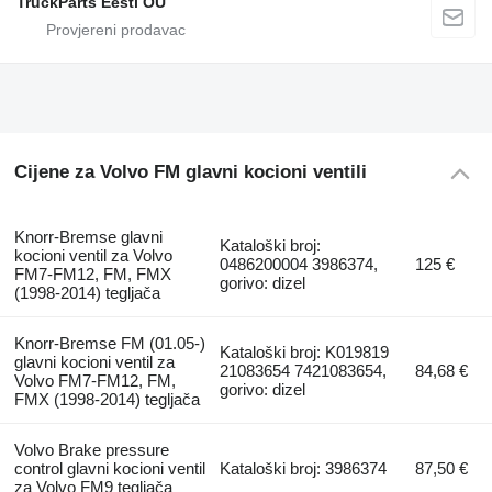
TruckParts Eesti OÜ
Cijene za Volvo FM glavni kocioni ventili
Knorr-Bremse glavni
Kataloški broj:
kocioni ventil za Volvo
0486200004 3986374,
125 €
FM7-FM12, FM, FMX
gorivo: dizel
(1998-2014) tegljača
Knorr-Bremse FM (01.05-)
Kataloški broj: K019819
glavni kocioni ventil za
21083654 7421083654,
84,68 €
Volvo FM7-FM12, FM,
gorivo: dizel
FMX (1998-2014) tegljača
Volvo Brake pressure
control glavni kocioni ventil
Kataloški broj: 3986374
87,50 €
za Volvo FM9 tegljača