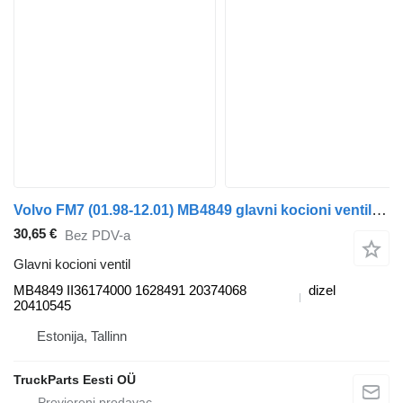
Volvo FM7 (01.98-12.01) MB4849 glavni kocioni ventil za Volvo FM7-FM12, FM, FMX (1998-2014) tegljača
30,65 €
Bez PDV-a
Glavni kocioni ventil
MB4849 II36174000 1628491 20374068
dizel
20410545
Estonija, Tallinn
TruckParts Eesti OÜ