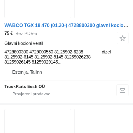
WABCO TGX 18.470 (01.20-) 4728800300 glavni kocioni ventil za MAN TGL, TGM, TGS, TGX (2020-) tegljača
75 €
Bez PDV-a
Glavni kocioni ventil
4728800300 4729000550 81.25902-6238
dizel
81.25902-6145 81.25902-9145 81259026238
81259026145 81259029145...
Estonija, Tallinn
TruckParts Eesti OÜ