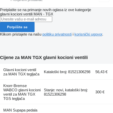
Pretplatite se na primanje novih oglasa iz ove kategorije
glavni kocioni ventili
MAN - TGX
Potpišite se
Klikom pristajete na našu
politiku privatnosti
i
korisnički ugovor
.
Cijene za MAN TGX glavni kocioni ventili
Glavni kocioni ventil
Kataloški broj: 81521306298
56,43 €
za MAN TGX tegljača
Knorr-Bremse
WABCO glavni kocioni
Stanje: novi, kataloški broj:
300 €
ventil za MAN TGX
81521306298
TGS tegljača
MAN Supapa pedala