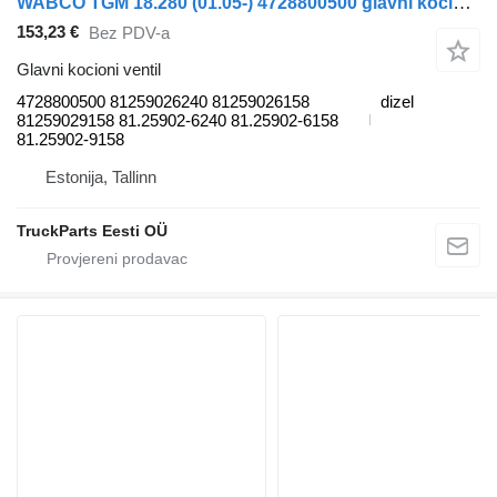
WABCO TGM 18.280 (01.05-) 4728800500 glavni kocioni ventil za MAN TGL, TGM, TGS, TGX (2005-2021) tegljača
153,23 €
Bez PDV-a
Glavni kocioni ventil
4728800500 81259026240 81259026158
dizel
81259029158 81.25902-6240 81.25902-6158
81.25902-9158
Estonija, Tallinn
TruckParts Eesti OÜ