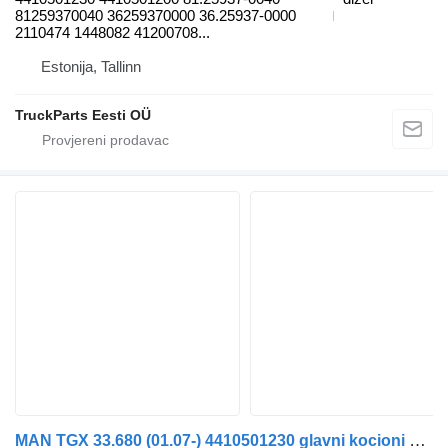
81259370040 36259370000 36.25937-0000
2110474 1448082 41200708...
Estonija, Tallinn
TruckParts Eesti OÜ
MAN TGX 33.680 (01.07-) 4410501230 glavni kocioni ventil za MAN TGL, TGM, TGS, TGX (2005-2021) tegljača