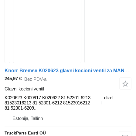
Knorr-Bremse K020623 glavni kocioni ventil za MAN TGL, TGM, TGS, TGX (2005-2021) tegljača
245,97 €
Bez PDV-a
Glavni kocioni ventil
K020623 K000917 K020622 81.52301-6213
dizel
81523016213 81.52301-6212 81523016212
81.52301-6209...
Estonija, Tallinn
TruckParts Eesti OÜ