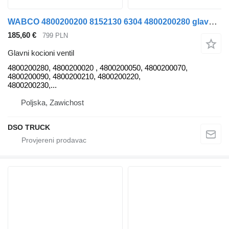
WABCO 4800200200 8152130 6304 4800200280 glavni kocioni ventil za MAN TGX/ TGL/ TGM tegljača
185,60 €
799 PLN
Glavni kocioni ventil
4800200280, 4800200020 , 4800200050, 4800200070,
4800200090, 4800200210, 4800200220,
4800200230,...
Poljska, Zawichost
DSO TRUCK