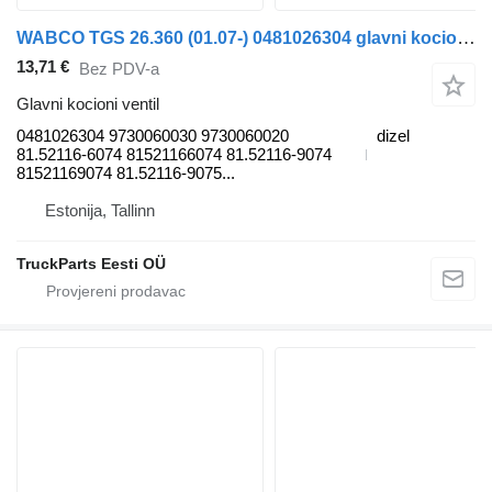
WABCO TGS 26.360 (01.07-) 0481026304 glavni kocioni ventil za MAN TGL, TGM, TGS, TGX (2005-2021) tegljača
13,71 €
Bez PDV-a
Glavni kocioni ventil
0481026304 9730060030 9730060020
dizel
81.52116-6074 81521166074 81.52116-9074
81521169074 81.52116-9075...
Estonija, Tallinn
TruckParts Eesti OÜ