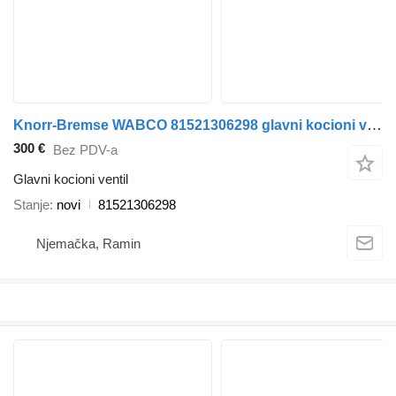
Knorr-Bremse WABCO 81521306298 glavni kocioni ventil za MAN TGX TGS tegljača
300 €
Bez PDV-a
Glavni kocioni ventil
Stanje
novi
81521306298
Njemačka, Ramin