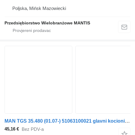
Poljska, Mińsk Mazowiecki
Przedsiębiorstwo Wielobranżowe MANTIS
MAN TGS 35.480 (01.07-) 51063100021 glavni kocioni ventil za MAN TGL, TGM, TGS, TGX (2005-2021) tegljača
45,16 €
Bez PDV-a