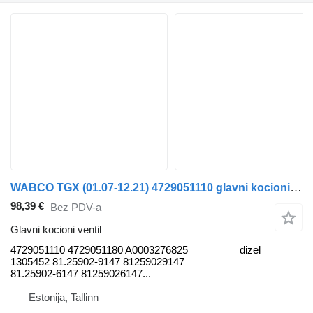
WABCO TGX (01.07-12.21) 4729051110 glavni kocioni ventil za MAN TGL, TGM, TGS, TGX (2005-2021) tegljača
98,39 €
Bez PDV-a
Glavni kocioni ventil
4729051110 4729051180 A0003276825
dizel
1305452 81.25902-9147 81259029147
81.25902-6147 81259026147...
Estonija, Tallinn