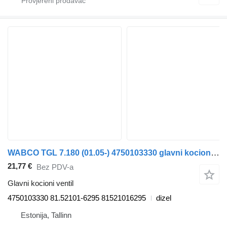
WABCO TGL 7.180 (01.05-) 4750103330 glavni kocioni ventil za MAN TGL, TGM, TGS, TGX (2005-2021) tegljača
21,77 €
Bez PDV-a
Glavni kocioni ventil
4750103330 81.52101-6295 81521016295
dizel
Estonija, Tallinn