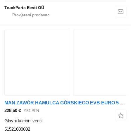
TruckParts Eesti OÜ
MAN ZAWÓR HAMULCA GÓRSKIEGO EVB EURO 5 EURO 6 51521600002 glavni kocioni ventil za MAN TGX TGS euro 5 euro 6 tegljača
228,50 €
984 PLN
Glavni kocioni ventil
51521600002