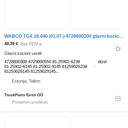
WABCO TGX 18.440 (01.07-) 4728800300 glavni kocioni ventil za MAN TGL, TGM, TGS, TGX (2005-2021) tegljača
48,39 €
Bez PDV-a
Glavni kocioni ventil
4728800300 4729000550 81.25902-6238
dizel
81.25902-6145 81.25902-9145 81259026238
81259026145 81259029145...
Estonija, Tallinn
TruckParts Eesti OÜ