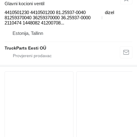
Glavni kocioni ventil
4410501230 4410501200 81.25937-0040
dizel
81259370040 36259370000 36.25937-0000
2110474 1448082 41200708...
Estonija, Tallinn
TruckParts Eesti OÜ