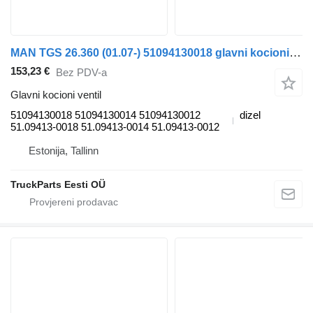
MAN TGS 26.360 (01.07-) 51094130018 glavni kocioni ventil za MAN TGL, TGM, TGS, TGX (2005-2021) tegljača
153,23 €
Bez PDV-a
Glavni kocioni ventil
51094130018 51094130014 51094130012
dizel
51.09413-0018 51.09413-0014 51.09413-0012
Estonija, Tallinn
TruckParts Eesti OÜ