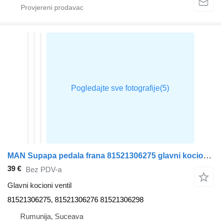
MAN Supapa pedala frana 81521306275 glavni kocioni ventil za MAN TGX tegljača
39 €
Bez PDV-a
Glavni kocioni ventil
81521306275, 81521306276 81521306298
Rumunija, Suceava