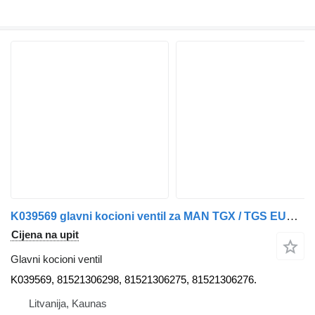
K039569 glavni kocioni ventil za MAN TGX / TGS EURO6 tegljača
Cijena na upit
Glavni kocioni ventil
K039569, 81521306298, 81521306275, 81521306276.
Litvanija, Kaunas