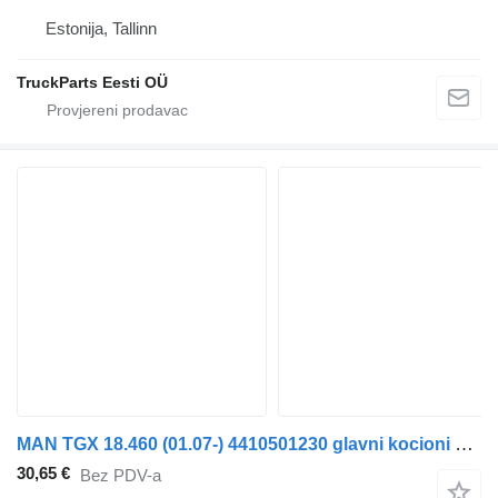
Estonija, Tallinn
TruckParts Eesti OÜ
MAN TGX 18.460 (01.07-) 4410501230 glavni kocioni ventil za MAN TGL, TGM, TGS, TGX (2005-2021) tegljača
30,65 €
Bez PDV-a