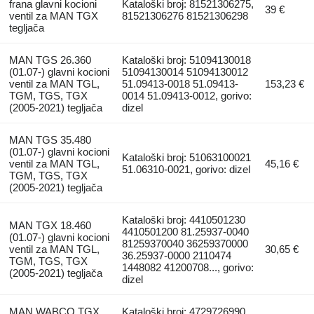
frana glavni kocioni
Kataloški broj: 81521306275,
39 €
ventil za MAN TGX
81521306276 81521306298
tegljača
MAN TGS 26.360
Kataloški broj: 51094130018
(01.07-) glavni kocioni
51094130014 51094130012
ventil za MAN TGL,
51.09413-0018 51.09413-
153,23 €
TGM, TGS, TGX
0014 51.09413-0012, gorivo:
(2005-2021) tegljača
dizel
MAN TGS 35.480
(01.07-) glavni kocioni
Kataloški broj: 51063100021
ventil za MAN TGL,
45,16 €
51.06310-0021, gorivo: dizel
TGM, TGS, TGX
(2005-2021) tegljača
Kataloški broj: 4410501230
MAN TGX 18.460
4410501200 81.25937-0040
(01.07-) glavni kocioni
81259370040 36259370000
ventil za MAN TGL,
30,65 €
36.25937-0000 2110474
TGM, TGS, TGX
1448082 41200708..., gorivo:
(2005-2021) tegljača
dizel
MAN,WABCO TGX
Kataloški broj: 4729726990