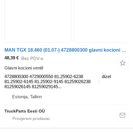
MAN TGX 18.460 (01.07-) 4728800300 glavni kocioni ventil za MAN TGL, TGM, TGS, TGX (2005-2021) tegljača
48,39 €
Bez PDV-a
Glavni kocioni ventil
4728800300 4729000550 81.25902-6238
dizel
81.25902-6145 81.25902-9145 81259026238
81259026145 81259029145...
Estonija, Tallinn
TruckParts Eesti OÜ