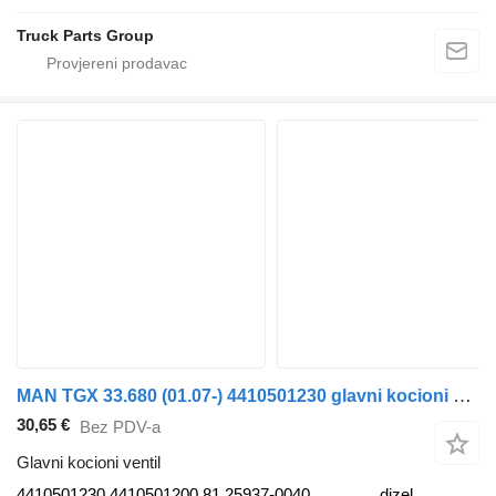
Truck Parts Group
MAN TGX 33.680 (01.07-) 4410501230 glavni kocioni ventil za MAN TGL, TGM, TGS, TGX (2005-2021) tegljača
30,65 €
Bez PDV-a
Glavni kocioni ventil
4410501230 4410501200 81.25937-0040
dizel