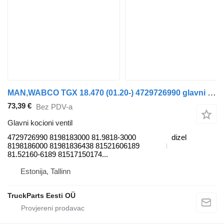
MAN,WABCO TGX 18.470 (01.20-) 4729726990 glavni kocioni ventil za MAN TGL, TGM, TGS, TGX (2020-) tegljača
73,39 €
Bez PDV-a
Glavni kocioni ventil
4729726990 8198183000 81.9818-3000
dizel
8198186000 81981836438 81521606189
81.52160-6189 81517150174...
Estonija, Tallinn
TruckParts Eesti OÜ