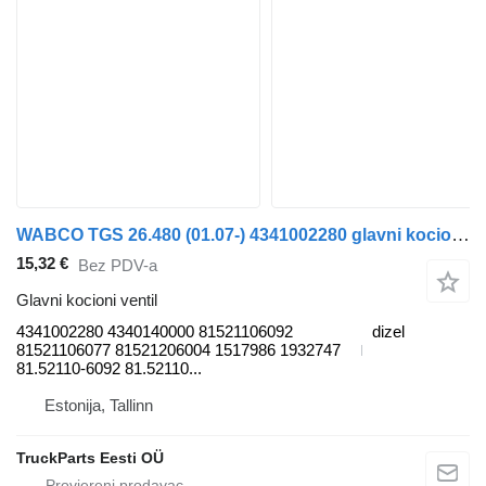
WABCO TGS 26.480 (01.07-) 4341002280 glavni kocioni ventil za MAN TGL, TGM, TGS, TGX (2005-2021) tegljača
15,32 €
Bez PDV-a
Glavni kocioni ventil
4341002280 4340140000 81521106092
dizel
81521106077 81521206004 1517986 1932747
81.52110-6092 81.52110...
Estonija, Tallinn
TruckParts Eesti OÜ