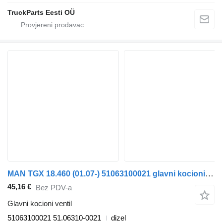
TruckParts Eesti OÜ
MAN TGX 18.460 (01.07-) 51063100021 glavni kocioni ventil za MAN TGL, TGM, TGS, TGX (2005-2021) tegljača
45,16 €
Bez PDV-a
Glavni kocioni ventil
51063100021 51.06310-0021
dizel