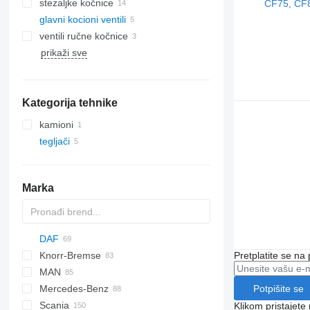
stezaljkе kočnice
glavni kocioni ventili
ventili ručne kočnice
prikaži sve
Kategorija tehnike
kamioni
tegljači
Marka
DAF
Knorr-Bremse
CF
EuroCargo
Pretplatite se na
MAN
LF
S-Way
CF 65
Potpišite se
Mercedes-Benz
XF
Stralis
F90
CF 75
LF 45
Scania
XG
Trakker
L2000
Actros
G-series
CF 85
LF 55
XF 95
LF 45 180
Klikom pristajet