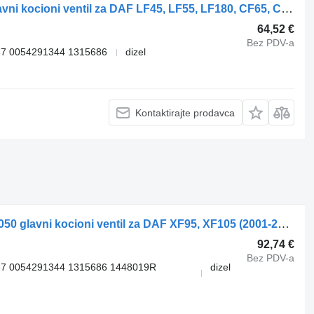
WABCO CF75 (01.01-) 4802020050 glavni kocioni ventil za DAF LF45, LF55, LF180, CF65, CF75, CF85 (2001-) tegljača
64,52 €
Bez PDV-a
7 0054291344 1315686
dizel
Kontaktirajte prodavca
DAF, WABCO XF105 (01.05-) 4802020050 glavni kocioni ventil za DAF XF95, XF105 (2001-2014) tegljača
92,74 €
Bez PDV-a
37 0054291344 1315686 1448019R
dizel