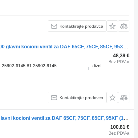
Kontaktirajte prodavca
WABCO 95XF (01.97-12.02) 4728800300 glavni kocioni ventil za DAF 65CF, 75CF, 85CF, 95XF (1997-2002) tegljača
48,39 €
Bez PDV-a
.25902-6145 81.25902-9145
dizel
.
Kontaktirajte prodavca
WABCO 95XF (01.97-12.02) 1343254 glavni kocioni ventil za DAF 65CF, 75CF, 85CF, 95XF (1997-2002) tegljača
100,81 €
Bez PDV-a