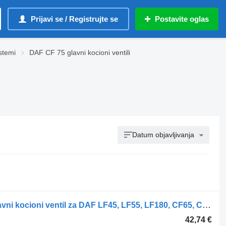
Prijavi se / Registrujte se
Postavite oglas
stemi
DAF CF 75 glavni kocioni ventili
Datum objavljivanja
WABCO CF75 (01.01-) 4802051030 glavni kocioni ventil za DAF LF45, LF55, LF180, CF65, CF75, CF85 (2001-) tegljača
42,74 €