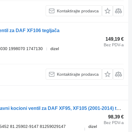
Kontaktirajte prodavca
til za DAF XF106 tegljača
149,19 €
Bez PDV-a
030 1998070 1747130
dizel
Kontaktirajte prodavca
WABCO XF105 (01.05-) 4729051110 glavni kocioni ventil za DAF XF95, XF105 (2001-2014) tegljača
98,39 €
Bez PDV-a
5452 81.25902-9147 81259029147
dizel