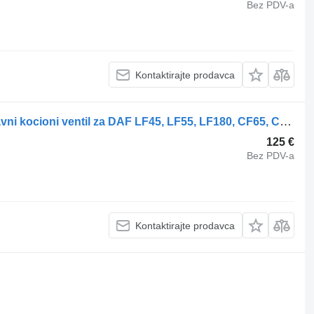
Bez PDV-a
Kontaktirajte prodavca
WABCO LF55 (01.01-) 4757200030 glavni kocioni ventil za DAF LF45, LF55, LF180, CF65, CF75, CF85 (2001-) tegljača
125 €
Bez PDV-a
Kontaktirajte prodavca