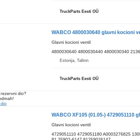
TruckParts Eesti OÜ
WABCO 4800030640 glavni kocioni ven
Glavni kocioni ventil
4800030640 4800030440 4800030340 2136
Estonija, Tallinn
TruckParts Eesti OÜ
rezervni dio?
 odmah!
 dio
Glavni kocioni ventil
4729051110 4729051180 A0003276825 130
81.25902-6147 81259026147...