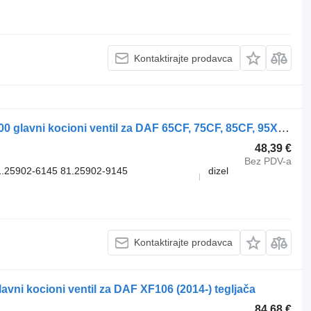
Kontaktirajte prodavca
WABCO 95XF (01.97-12.02) 4728800300 glavni kocioni ventil za DAF 65CF, 75CF, 85CF, 95XF (1997-2002) tegljača
48,39 €
Bez PDV-a
.25902-6145 81.25902-9145
dizel
.
Kontaktirajte prodavca
ni kocioni ventil za DAF XF106 (2014-) tegljača
84,68 €