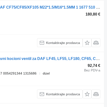
DAF KRAN GALMIVNIY GOLOVNIY DAF CF75/CF85/XF105 M22*1.5/M16*1.5MM 1 1677 510 glavni kocioni ventil za DAF 75CF, 85CF, XF105 tegljača
180,80 €
Kontaktirajte prodavca
WABCO CF75 (01.01-) 4802020050 glavni kocioni ventil za DAF LF45, LF55, LF180, CF65, CF75, CF85 (2001-) tegljača
92,74 €
Bez PDV-a
7 0054291344 1315686
dizel
Kontaktirajte prodavca