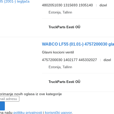
4802051030 1315693 1935140
dizel
Estonija, Tallinn
TruckParts Eesti OÜ
Glavni kocioni ventil
4757200030 1402177 445332027
dizel
Estonija, Tallinn
TruckParts Eesti OÜ
 primanje novih oglasa iz ove kategorije
e na našu
politiku privatnosti
i
korisnički ugovor
.