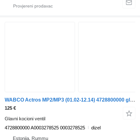
WABCO Actros MP2/MP3 (01.02-12.14) 4728800000 glavni kocioni ventil za Mercedes-Benz Actros, Axor MP1, MP2, MP3 (1996-2014) kamiona
125 €
Glavni kocioni ventil
4728800000 A0003278525 0003278525
dizel
Estonija, Rummu