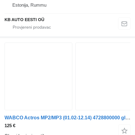
Estonija, Rummu
KB AUTO EESTI OÜ
WABCO Actros MP2/MP3 (01.02-12.14) 4728800000 glavni kocioni ventil za Mercedes-Benz Actros, Axor MP1, MP2, MP3 (1996-2014) kamiona
125 €