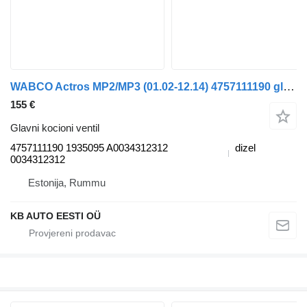
WABCO Actros MP2/MP3 (01.02-12.14) 4757111190 glavni kocioni ventil za Mercedes-Benz Actros, Axor MP1, MP2, MP3 (1996-2014) kamiona
155 €
Glavni kocioni ventil
4757111190 1935095 A0034312312
dizel
0034312312
Estonija, Rummu
KB AUTO EESTI OÜ