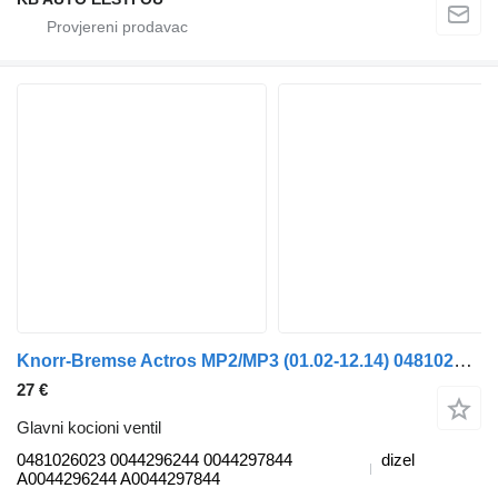
Knorr-Bremse Actros MP2/MP3 (01.02-12.14) 0481026023 glavni kocioni ventil za Mercedes-Benz Actros, Axor MP1, MP2, MP3 (1996-2014) kamiona
27 €
Glavni kocioni ventil
0481026023 0044296244 0044297844
dizel
A0044296244 A0044297844