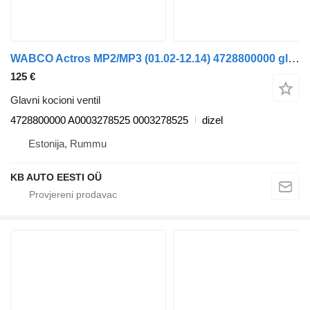
WABCO Actros MP2/MP3 (01.02-12.14) 4728800000 glavni kocioni ventil za Mercedes-Benz Actros, Axor MP1, MP2, MP3 (1996-2014) kamiona
125 €
Glavni kocioni ventil
4728800000 A0003278525 0003278525
dizel
Estonija, Rummu
KB AUTO EESTI OÜ