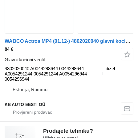
WABCO Actros MP4 (01.12-) 4802020040 glavni kocioni ventil za Mercedes-Benz Actros MP4 Antos Arocs (2012-) kamiona
84 €
Glavni kocioni ventil
4802020040 A0044298644 0044298644
dizel
A0054291244 0054291244 A0054296944
0054296944
Estonija, Rummu
KB AUTO EESTI OÜ
Prodajete tehniku?