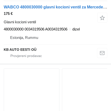
WABCO 4800030000 glavni kocioni ventil za Mercedes-Benz Actros, Axor MP1, MP2, MP3 (1996-2014) kamiona
175 €
Glavni kocioni ventil
4800030000 0034319506 A0034319506
dizel
Estonija, Rummu
KB AUTO EESTI OÜ