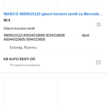
WABCO 4800010110 glavni kocioni ventil za Mercedes-Benz Actros Axor MP1 MP2 MP3 (1996-2014) kamiona
90 €
Glavni kocioni ventil
4800010110 A0034318606 0034318606
dizel
A0044315605 0044315605
Estonija, Rummu
KB AUTO EESTI OÜ