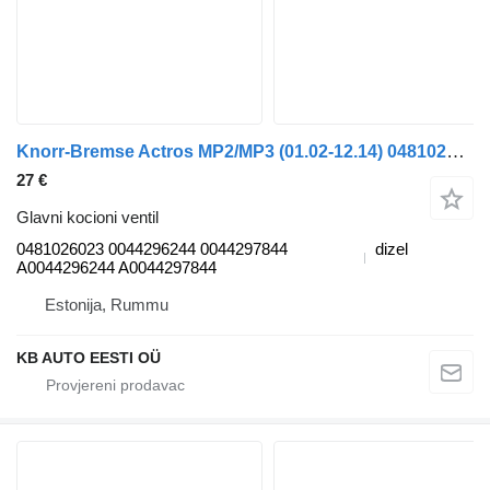
Knorr-Bremse Actros MP2/MP3 (01.02-12.14) 0481026023 glavni kocioni ventil za Mercedes-Benz Actros, Axor MP1, MP2, MP3 (1996-2014) kamiona
27 €
Glavni kocioni ventil
0481026023 0044296244 0044297844
dizel
A0044296244 A0044297844
Estonija, Rummu
KB AUTO EESTI OÜ