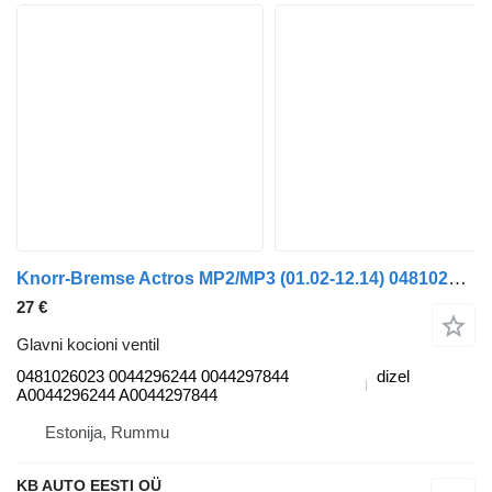
Knorr-Bremse Actros MP2/MP3 (01.02-12.14) 0481026023 glavni kocioni ventil za Mercedes-Benz Actros, Axor MP1, MP2, MP3 (1996-2014) kamiona
27 €
Glavni kocioni ventil
0481026023 0044296244 0044297844
dizel
A0044296244 A0044297844
Estonija, Rummu
KB AUTO EESTI OÜ