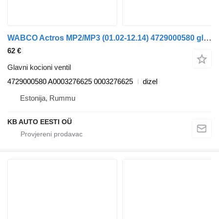
WABCO Actros MP2/MP3 (01.02-12.14) 4729000580 glavni kocioni ventil za Mercedes-Benz Actros, Axor MP1, MP2, MP3 (1996-2014) kamiona
62 €
Glavni kocioni ventil
4729000580 A0003276625 0003276625
dizel
Estonija, Rummu
KB AUTO EESTI OÜ