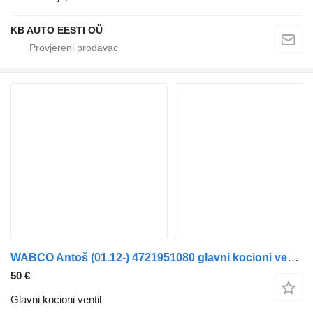
KB AUTO EESTI OÜ
WABCO Antoš (01.12-) 4721951080 glavni kocioni ventil za Mercedes-Benz Actros MP4 Antos Arocs (2012-) kamiona
50 €
Glavni kocioni ventil