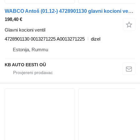
WABCO Antoš (01.12-) 4728901130 glavni kocioni ventil za Mercedes-Benz Actros MP4 Antos Arocs (2012-) kamiona
198,40 €
Glavni kocioni ventil
4728901130 0013271225 A0013271225
dizel
Estonija, Rummu
KB AUTO EESTI OÜ