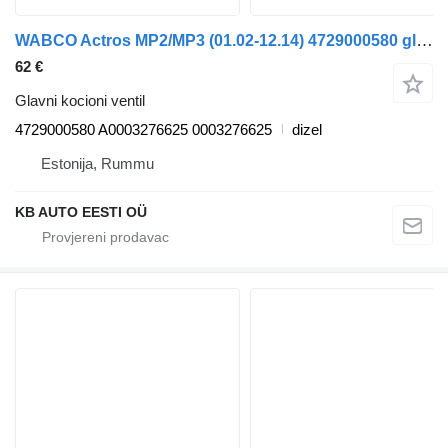
WABCO Actros MP2/MP3 (01.02-12.14) 4729000580 glavni kocioni ventil za Mercedes-Benz Actros, Axor MP1, MP2, MP3 (1996-2014) kamiona
62 €
Glavni kocioni ventil
4729000580 A0003276625 0003276625
dizel
Estonija, Rummu
KB AUTO EESTI OÜ