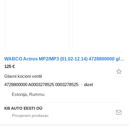
WABCO Actros MP2/MP3 (01.02-12.14) 4728800000 glavni kocioni ventil za Mercedes-Benz Actros, Axor MP1, MP2, MP3 (1996-2014) kamiona
125 €
Glavni kocioni ventil
4728800000 A0003278525 0003278525
dizel
Estonija, Rummu
KB AUTO EESTI OÜ