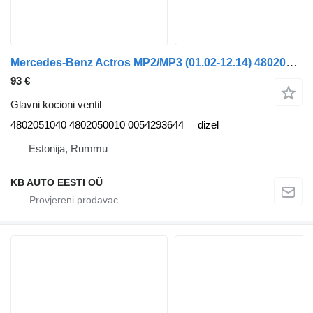
Mercedes-Benz Actros MP2/MP3 (01.02-12.14) 4802051040 glavni kocioni ventil za Mercedes-Benz Actros, Axor MP1, MP2, MP3 (1996-2014) kamiona
93 €
Glavni kocioni ventil
4802051040 4802050010 0054293644
dizel
Estonija, Rummu
KB AUTO EESTI OÜ