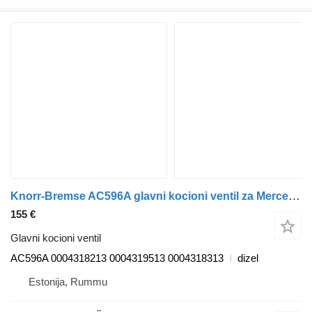
Knorr-Bremse AC596A glavni kocioni ventil za Mercedes-Benz Actros, Axor MP1, MP2, MP3 (1996-2014) kamiona
155 €
Glavni kocioni ventil
AC596A 0004318213 0004319513 0004318313
dizel
Estonija, Rummu