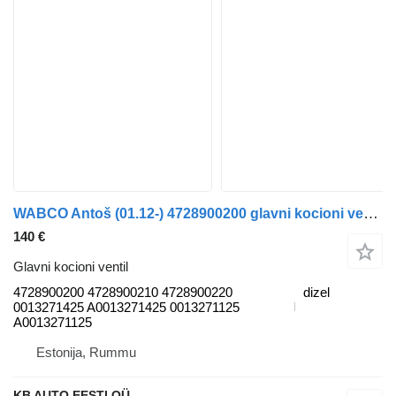
WABCO Antoš (01.12-) 4728900200 glavni kocioni ventil za Mercedes-Benz Actros MP4 Antos Arocs (2012-) kamiona
140 €
Glavni kocioni ventil
4728900200 4728900210 4728900220
dizel
0013271425 A0013271425 0013271125
A0013271125
Estonija, Rummu
KB AUTO EESTI OÜ