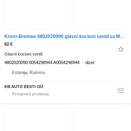
Knorr-Bremse 4802020090 glavni kocioni ventil za Mercedes-Benz Actros, Axor MP1, MP2, MP3 (1996-2014) kamiona
62 €
Glavni kocioni ventil
4802020090 0054298944 A0054298944
dizel
Estonija, Rummu
KB AUTO EESTI OÜ