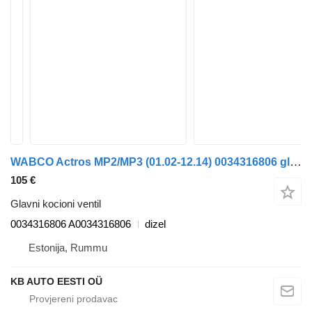
WABCO Actros MP2/MP3 (01.02-12.14) 0034316806 glavni kocioni ventil za Mercedes-Benz Actros, Axor MP1, MP2, MP3 (1996-2014) kamiona
105 €
Glavni kocioni ventil
0034316806 A0034316806
dizel
Estonija, Rummu
KB AUTO EESTI OÜ