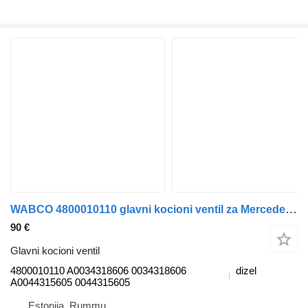
WABCO 4800010110 glavni kocioni ventil za Mercedes-Benz Actros, Axor MP1, MP2, MP3 (1996-2014) kamiona
90 €
Glavni kocioni ventil
4800010110 A0034318606 0034318606
dizel
A0044315605 0044315605
Estonija, Rummu