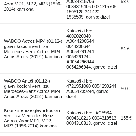
A0034315706
53 €
Axor MP1, MP2, MP3 (1996-
0034315406 0034315706
2014) kamiona
1505128 341420
1935509, gorivo: dizel
Kataloški broj:
4802020040
WABCO Actros MP4 (01.12-)
A0044298644
glavni kocioni ventil za
0044298644
84 €
Mercedes-Benz Actros MP4
A0054291244
Antos Arocs (2012-) kamiona
0054291244
A0054296944
0054296944, gorivo: dizel
WABCO Antoš (01.12-)
Kataloški broj:
glavni kocioni ventil za
4721951080 0054299244
50 €
Mercedes-Benz Actros MP4
A0054299244, gorivo:
Antos Arocs (2012-) kamiona
dizel
Knorr-Bremse glavni kocioni
Kataloški broj: AC596A
ventil za Mercedes-Benz
0004318213 0004319513
155 €
Actros, Axor MP1, MP2,
0004318313, gorivo: dizel
MP3 (1996-2014) kamiona