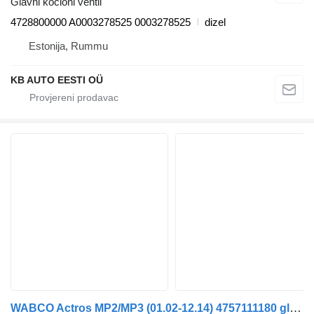
Glavni kocioni ventil
4728800000 A0003278525 0003278525
dizel
Estonija, Rummu
KB AUTO EESTI OÜ
WABCO Actros MP2/MP3 (01.02-12.14) 4757111180 glavni kocioni ventil za Mercedes-Benz Actros, Axor MP1, MP2, MP3 (1996-2014) kamiona