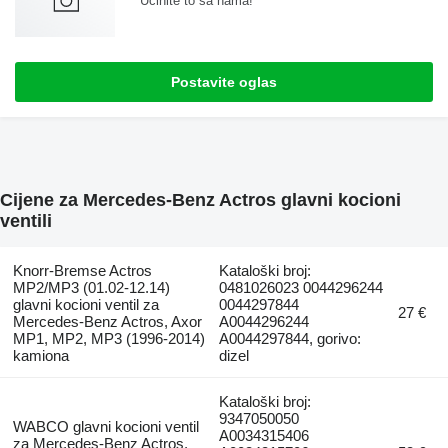
Učinite to sa nama!
Postavite oglas
Cijene za Mercedes-Benz Actros glavni kocioni
ventili
Knorr-Bremse Actros
Kataloški broj:
MP2/MP3 (01.02-12.14)
0481026023 0044296244
glavni kocioni ventil za
0044297844
27 €
Mercedes-Benz Actros, Axor
A0044296244
MP1, MP2, MP3 (1996-2014)
A0044297844, gorivo:
kamiona
dizel
Kataloški broj:
9347050050
WABCO glavni kocioni ventil
A0034315406
za Mercedes-Benz Actros,