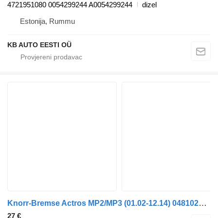
4721951080 0054299244 A0054299244
dizel
Estonija, Rummu
KB AUTO EESTI OÜ
Knorr-Bremse Actros MP2/MP3 (01.02-12.14) 0481026023 glavni kocioni ventil za Mercedes-Benz Actros, Axor MP1, MP2, MP3 (1996-2014) kamiona
27 €