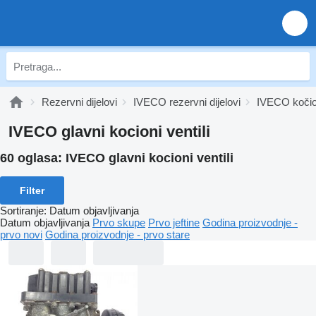
Rezervni dijelovi
IVECO rezervni dijelovi
IVECO kočio
IVECO glavni kocioni ventili
60 oglasa:
IVECO glavni kocioni ventili
Filter
Sortiranje
:
Datum objavljivanja
Datum objavljivanja
Prvo skupe
Prvo jeftine
Godina proizvodnje -
prvo novi
Godina proizvodnje - prvo stare