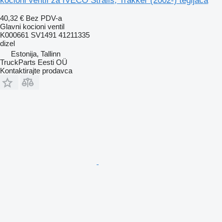
kocioni ventil za IVECO Stralis, Trakker (2002-) tegljača
40,32 €
Bez PDV-a
Glavni kocioni ventil
K000661 SV1491 41211335
dizel
Estonija, Tallinn
TruckParts Eesti OÜ
Kontaktirajte prodavca