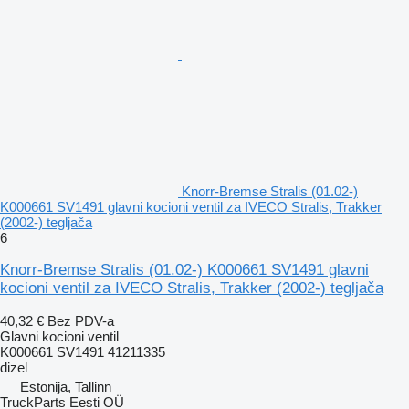
Knorr-Bremse Stralis (01.02-)
K000661 SV1491 glavni kocioni ventil za IVECO Stralis, Trakker
(2002-) tegljača
6
Knorr-Bremse Stralis (01.02-) K000661 SV1491 glavni
kocioni ventil za IVECO Stralis, Trakker (2002-) tegljača
40,32 €
Bez PDV-a
Glavni kocioni ventil
K000661 SV1491 41211335
dizel
Estonija, Tallinn
TruckParts Eesti OÜ